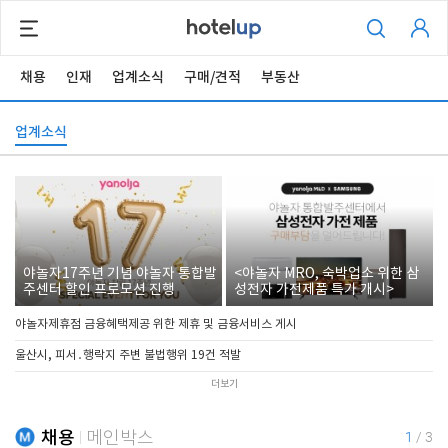
채용
인재
업계소식
구매/견적
부동산
업계소식
야놀자17주년 기념 야놀자 통합발
<야놀자 MRO, 숙박업소 위한 삼
주센터 할인 프로모션 진행
성전자 가전제품 특가 개시>
야놀자제휴점 금융혜택제공 위한 제휴 및 금융서비스 게시
울산시, 피서․행락지 주변 불법행위 19건 적발
더보기
채용
메인박스
1
/
3