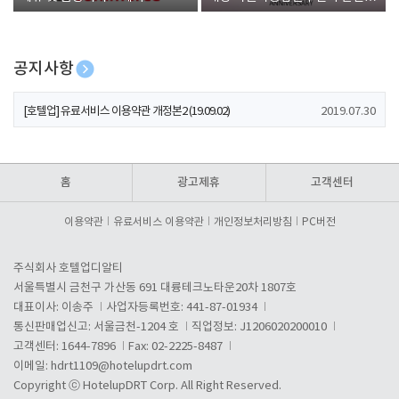
폰 증정
공지사항
[호텔업] 개인정보 처리방침 개정본1 (19.09.02)
2019.07.30
[호텔업] 유료서비스 이용약관 개정본2 (19.09.02)
2019.07.30
[호텔업] 개인정보 처리방침 개정본2 (19.09.02)
2019.07.30
홈
광고제휴
고객센터
이용약관
유료서비스 이용약관
개인정보처리방침
PC버전
주식회사 호텔업디알티
서울특별시 금천구 가산동 691 대륭테크노타운20차 1807호
대표이사: 이송주
사업자등록번호: 441-87-01934
통신판매업신고: 서울금천-1204 호
직업정보: J1206020200010
고객센터: 1644-7896
Fax: 02-2225-8487
이메일:
hdrt1109@hotelupdrt.com
Copyright ⓒ HotelupDRT Corp. All Right Reserved.