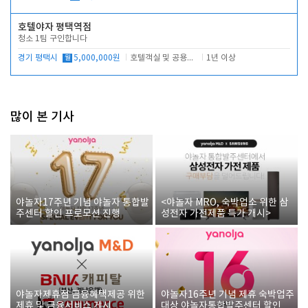
호텔야자 평택역점
청소 1팀 구인합니다
경기 평택시
월
5,000,000원
호텔객실 및 공용시설 청소 관리
1년 이상
많이 본 기사
야놀자17주년 기념 야놀자 통합발
<야놀자 MRO, 숙박업소 위한 삼
주센터 할인 프로모션 진행
성전자 가전제품 특가 개시>
야놀자제휴점 금융혜택제공 위한
야놀자16주년 기념 제휴 숙박업주
제휴 및 금융서비스 게시
대상 야놀자통합발주센터 할인쿠