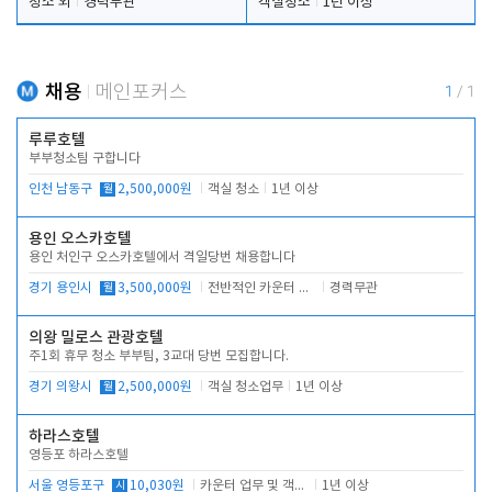
청소 외
경력무관
객실청소
1년 이상
채용
메인포커스
1
/
1
루루호텔
부부청소팀 구합니다
인천 남동구
월
2,500,000원
객실 청소
1년 이상
용인 오스카호텔
용인 처인구 오스카호텔에서 격일당번 채용합니다
경기 용인시
월
3,500,000원
전반적인 카운터 업무
경력무관
의왕 밀로스 관광호텔
주1회 휴무 청소 부부팀, 3교대 당번 모집합니다.
경기 의왕시
월
2,500,000원
객실 청소업무
1년 이상
하라스호텔
영등포 하라스호텔
서울 영등포구
시
10,030원
카운터 업무 및 객실관리(청소상태 확인, 객실판매)
1년 이상