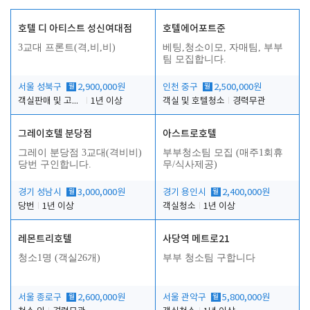
호텔 디 아티스트 성신여대점
호텔에어포트준
3교대 프론트(격,비,비)
베팅,청소이모, 자매팀, 부부
팀 모집합니다.
서울 성북구
월
2,900,000원
인천 중구
월
2,500,000원
객실판매 및 고객응대
1년 이상
객실 및 호텔청소
경력무관
그레이호텔 분당점
아스트로호텔
그레이 분당점 3교대(격비비)
부부청소팀 모집 (매주1회휴
당번 구인합니다.
무/식사제공)
경기 성남시
월
3,000,000원
경기 용인시
월
2,400,000원
당번
1년 이상
객실청소
1년 이상
레몬트리호텔
사당역 메트로21
청소1명 (객실26개)
부부 청소팀 구합니다
서울 종로구
월
2,600,000원
서울 관악구
월
5,800,000원