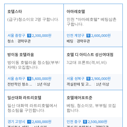
호텔스타
아마레호텔
(급구)청소이모 2명 구합니다.
인천 *아마레호텔* 베팅삼촌
구합니다.
서울 중랑구
월
2,300,000원
인천 계양구
월
2,600,000원
청소
경력무관
베팅
경력무관
방이동 호텔라움
호텔 디 아티스트 성신여대점
방이동 호텔라움 청소팀(부부/
3교대 프론트(격,비,비)
자매) 모집합니다.
서울 송파구
월
5,600,000원
서울 성북구
월
2,900,000원
전반적인 청소 업무(객실청소.객실정리)
1년 이상
객실판매 및 고객응대
1년 이상
일산대화 라트리호텔
호텔에어포트준
일산 대화역 라트리호텔에서
베팅, 청소이모, 부부팀 모집
청소팀을 구인합니다.
합니다.
경기 고양시
시
2,600,000원
인천 중구
월
2,500,000원