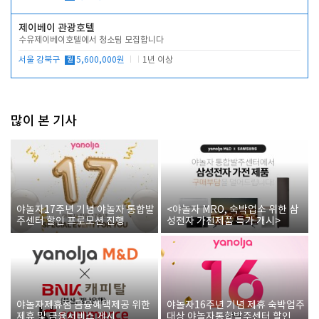
제이베이 관광호텔
수유제이베이호텔에서 청소팀 모집합니다
서울 강북구
월
5,600,000원
1년 이상
많이 본 기사
야놀자17주년 기념 야놀자 통합발
<야놀자 MRO, 숙박업소 위한 삼
주센터 할인 프로모션 진행
성전자 가전제품 특가 개시>
야놀자제휴점 금융혜택제공 위한
야놀자16주년 기념 제휴 숙박업주
제휴 및 금융서비스 게시
대상 야놀자통합발주센터 할인쿠