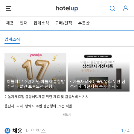
채용
인재
업계소식
구매/견적
부동산
업계소식
야놀자17주년 기념 야놀자 통합발
<야놀자 MRO, 숙박업소 위한 삼
주센터 할인 프로모션 진행
성전자 가전제품 특가 개시>
야놀자제휴점 금융혜택제공 위한 제휴 및 금융서비스 게시
울산시, 피서․행락지 주변 불법행위 19건 적발
더보기
채용
메인박스
1
/
4