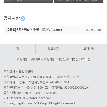
폰 증정
공지사항
[호텔업] 개인정보 처리방침 개정본1 (19.09.02)
2019.07.30
[호텔업] 유료서비스 이용약관 개정본2 (19.09.02)
2019.07.30
[호텔업] 개인정보 처리방침 개정본2 (19.09.02)
2019.07.30
홈
광고제휴
고객센터
이용약관
유료서비스 이용약관
개인정보처리방침
PC버전
주식회사 호텔업디알티
서울특별시 금천구 가산동 691 대륭테크노타운20차 1807호
대표이사: 이송주
사업자등록번호: 441-87-01934
통신판매업신고: 서울금천-1204 호
직업정보: J1206020200010
고객센터: 1644-7896
Fax: 02-2225-8487
이메일:
hdrt1109@hotelupdrt.com
Copyright ⓒ HotelupDRT Corp. All Right Reserved.