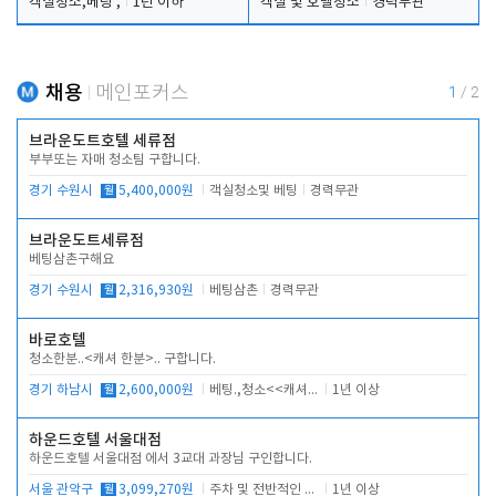
객실청소,베팅 ,
1년 이하
객실 및 호텔청소
경력무관
채용
메인포커스
1
/
2
브라운도트호텔 세류점
부부또는 자매 청소팀 구합니다.
경기 수원시
월
5,400,000원
객실청소및 베팅
경력무관
브라운도트세류점
베팅삼촌구해요
경기 수원시
월
2,316,930원
베팅삼촌
경력무관
바로호텔
청소한분..<캐셔 한분>.. 구합니다.
경기 하남시
월
2,600,000원
베팅.,청소<<캐셔 모셔봅니다.
1년 이상
하운드호텔 서울대점
하운드호텔 서울대점 에서 3교대 과장님 구인합니다.
서울 관악구
월
3,099,270원
주차 및 전반적인 당번업무
1년 이상