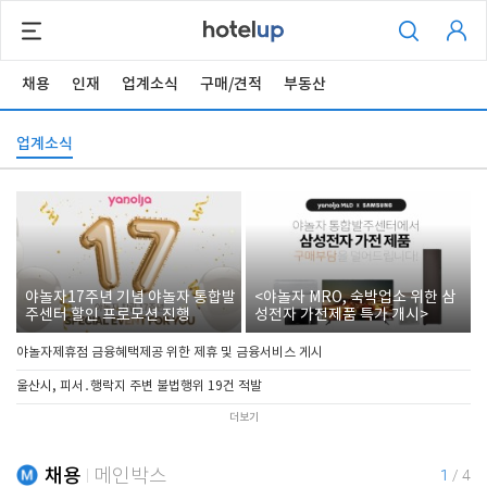
채용
인재
업계소식
구매/견적
부동산
업계소식
야놀자17주년 기념 야놀자 통합발
<야놀자 MRO, 숙박업소 위한 삼
주센터 할인 프로모션 진행
성전자 가전제품 특가 개시>
야놀자제휴점 금융혜택제공 위한 제휴 및 금융서비스 게시
울산시, 피서․행락지 주변 불법행위 19건 적발
더보기
채용
메인박스
1
/
4