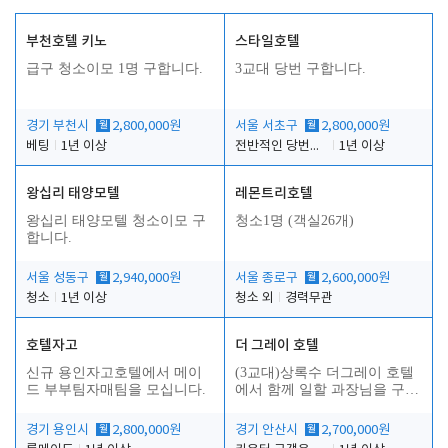
부천호텔 키노
스타일호텔
급구 청소이모 1명 구합니다.
3교대 당번 구합니다.
경기 부천시
월
2,800,000원
서울 서초구
월
2,800,000원
베팅
1년 이상
전반적인 당번업무
1년 이상
왕십리 태양모텔
레몬트리호텔
인
왕십리 태양모텔 청소이모 구
청소1명 (객실26개)
합니다.
서울 성동구
월
2,940,000원
서울 종로구
월
2,600,000원
청소
1년 이상
청소 외
경력무관
호텔자고
더 그레이 호텔
신규 용인자고호텔에서 메이
(3교대)상록수 더그레이 호텔
드 부부팀자매팀을 모십니다.
에서 함께 일할 과장님을 구합
니다.
경기 용인시
월
2,800,000원
경기 안산시
월
2,700,000원