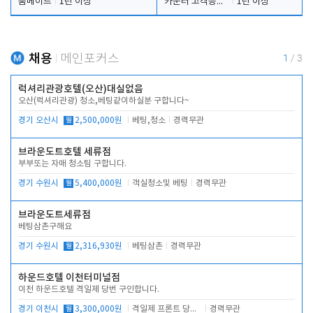
룸메이드
1년 이상
카운터 고객응대 및 야간더블청소
1년 이상
채용
메인포커스
1
/
3
럭셔리관광호텔(오산)대실없음
오산(럭셔리관광) 청소,베팅같이하실분 구합니다~
경기 오산시
월
2,500,000원
베팅,청소
경력무관
브라운도트호텔 세류점
부부또는 자매 청소팀 구합니다.
경기 수원시
월
5,400,000원
객실청소및 베팅
경력무관
브라운도트세류점
베팅삼촌구해요
경기 수원시
월
2,316,930원
베팅삼촌
경력무관
하운드호텔 이천터미널점
이천 하운드호텔 격일제 당번 구인합니다.
경기 이천시
월
3,300,000원
격일제 프론트 당번 업무로 주차 및 객실 점검
경력무관