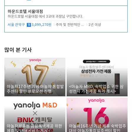
하운드호텔 서울대점
하운드호텔 서울대점 에서 3교대 과장님 구인합니다.
서울 관악구
월
3,099,270원
주차 및 전반적인 당번업무
1년 이상
많이 본 기사
야놀자17주년 기념 야놀자 통합발
<야놀자 MRO, 숙박업소 위한 삼
주센터 할인 프로모션 진행
성전자 가전제품 특가 개시>
야놀자제휴점 금융혜택제공 위한
야놀자16주년 기념 제휴 숙박업주
제휴 및 금융서비스 게시
대상 야놀자통합발주센터 할인쿠