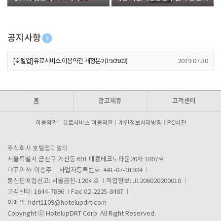
폰 증정
공지사항
[호텔업] 개인정보 처리방침 개정본1 (19.09.02)
2019.07.30
[호텔업] 유료서비스 이용약관 개정본2 (19.09.02)
2019.07.30
[호텔업] 개인정보 처리방침 개정본2 (19.09.02)
2019.07.30
홈
광고제휴
고객센터
이용약관
유료서비스 이용약관
개인정보처리방침
PC버전
주식회사 호텔업디알티
서울특별시 금천구 가산동 691 대륭테크노타운20차 1807호
대표이사: 이송주
사업자등록번호: 441-87-01934
통신판매업신고: 서울금천-1204 호
직업정보: J1206020200010
고객센터: 1644-7896
Fax: 02-2225-8487
이메일:
hdrt1109@hotelupdrt.com
Copyright ⓒ HotelupDRT Corp. All Right Reserved.