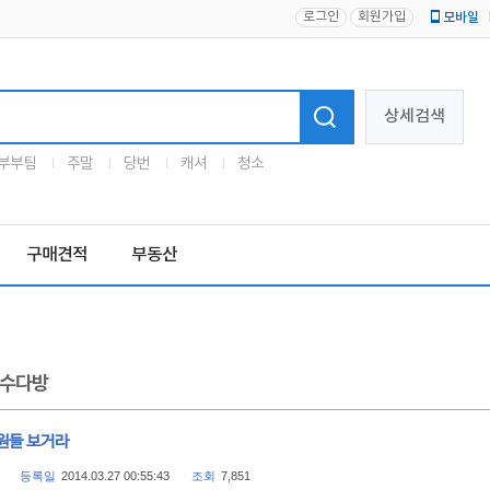
로그인
회원가입
모바일
로고
상세검색
부부팀
주말
당번
캐셔
청소
구매견적
부동산
수다방
원들 보거라
등록일
2014.03.27 00:55:43
조회
7,851