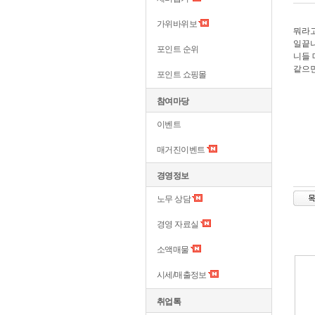
가위바위보
뭐라고
일끝나
포인트 순위
니들
같으면
포인트 쇼핑몰
참여마당
이벤트
매거진이벤트
경영정보
노무 상담
경영 자료실
소액매물
시세/매출정보
취업톡