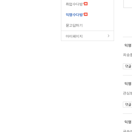
취업수다방
익명수다방
묻고답하기
마이페이지