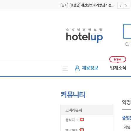
[공지] [호텔업] 개인정보 처리방침 개정본1 (19.09.02)
[공지] [호텔업] 유료서비스 이용약관 개정본2 (19.09.02)
호텔업
채용정보
업계소식
커뮤니티
익명
고객라운지
종업
출석체크
익명
제비뽑기