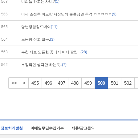
567
너희들 하고는 사냐?
(1)
566
어제 조선족 이모랑 사장님의 불륜장면 목격 ㅋㅋㅋㅋㅋ
(9)
565
당번정말힘드네여
(11)
564
노동청 신고 질문.
(3)
563
부천 새로 오픈한 곳에서 어제 짤림...
(28)
562
부정적인 생각만 하는듯..
(7)
<<
<
495
496
497
498
499
500
501
502
인정보처리방침
이메일무단수집거부
제휴/광고문의