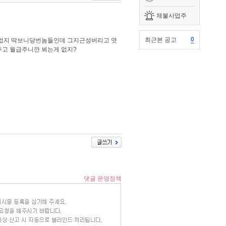
체불사업주
0
최근본 공고
없지 딱보니당번놈들인데 그지근성버리고 엿
고 월급주니깐 뵈는게 없지?