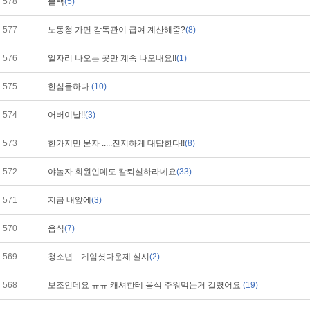
578
블랙
(5)
577
노동청 가면 감독관이 급여 계산해줌?
(8)
576
일자리 나오는 곳만 계속 나오내요!!
(1)
575
한심들하다.
(10)
574
어버이날!!
(3)
573
한가지만 묻자 .....진지하게 대답한다!!
(8)
572
야놀자 회원인데도 칼퇴실하라네요
(33)
571
지금 내앞에
(3)
570
음식
(7)
569
청소년... 게임셧다운제 실시
(2)
568
보조인데요 ㅠㅠ 캐셔한테 음식 주워먹는거 걸렸어요
(19)