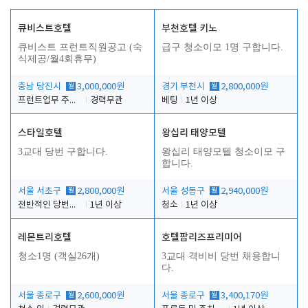
큐비스트호텔
부천호텔 키노
큐비스트 프런트직원공고 (숙
급구 청소이모 1명 구합니다.
식제공/월4회휴무)
충남 당진시
월
3,000,000원
경기 부천시
월
2,800,000원
프런트업무 주간, 야간
경력무관
베팅
1년 이상
스타일호텔
왕십리 태양모텔
3교대 당번 구합니다.
왕십리 태양모텔 청소이모 구
합니다.
서울 서초구
월
2,800,000원
서울 성동구
월
2,940,000원
전반적인 당번업무
1년 이상
청소
1년 이상
레몬트리호텔
호텔팝리즈프리미어
청소1명 (객실26개)
3교대 격비비 당번 채용합니
다.
서울 종로구
월
2,600,000원
서울 종로구
월
3,400,170원