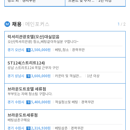
청소 외
경력무관
프론트 및 주차 객실관리
1년 이상
채용
메인포커스
1
/
2
럭셔리관광호텔(오산)대실없음
오산(럭셔리관광) 청소,베팅같이하실분 구합니다~
경기 오산시
월
2,500,000원
베팅,청소
경력무관
ST124(스트리트124)
성남 스트리트124 격일 근무자 구인
경기 성남시
월
3,600,000원
카운터 및 객실관리 전반
1년 이상
브라운도트호텔 세류점
부부또는 자매 청소팀 구합니다.
경기 수원시
월
5,400,000원
객실청소및 베팅
경력무관
브라운도트세류점
베팅삼촌구해요
경기 수원시
월
2,316,930원
베팅삼촌
경력무관