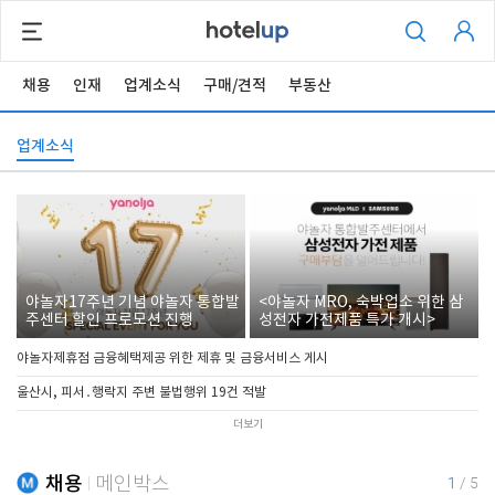
채용
인재
업계소식
구매/견적
부동산
업계소식
야놀자17주년 기념 야놀자 통합발
<야놀자 MRO, 숙박업소 위한 삼
주센터 할인 프로모션 진행
성전자 가전제품 특가 개시>
야놀자제휴점 금융혜택제공 위한 제휴 및 금융서비스 게시
울산시, 피서․행락지 주변 불법행위 19건 적발
더보기
채용
메인박스
1
/
5