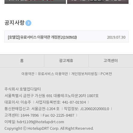
폰 증정
공지사항
[호텔업] 개인정보 처리방침 개정본1 (19.09.02)
2019.07.30
[호텔업] 유료서비스 이용약관 개정본2 (19.09.02)
2019.07.30
[호텔업] 개인정보 처리방침 개정본2 (19.09.02)
2019.07.30
홈
광고제휴
고객센터
이용약관
유료서비스 이용약관
개인정보처리방침
PC버전
주식회사 호텔업디알티
서울특별시 금천구 가산동 691 대륭테크노타운20차 1807호
대표이사: 이송주
사업자등록번호: 441-87-01934
통신판매업신고: 서울금천-1204 호
직업정보: J1206020200010
고객센터: 1644-7896
Fax: 02-2225-8487
이메일:
hdrt1109@hotelupdrt.com
Copyright ⓒ HotelupDRT Corp. All Right Reserved.