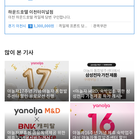
하운드호텔 이천터미널점
이천 하운드호텔 격일제 당번 구인합니다.
경기 이천시
월
3,300,000원
격일제 프론트 당번 업무로 주차 및 객실 점검
경력무관
많이 본 기사
야놀자17주년 기념 야놀자 통합발
<야놀자 MRO, 숙박업소 위한 삼
주센터 할인 프로모션 진행
성전자 가전제품 특가 개시>
야놀자제휴점 금융혜택제공 위한
야놀자16주년 기념 제휴 숙박업주
제휴 및 금융서비스 게시
대상 야놀자통합발주센터 할인쿠