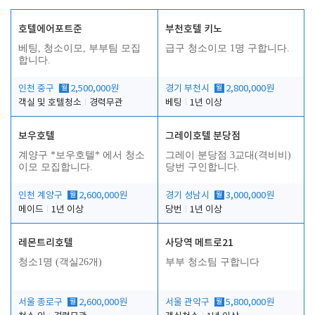
호텔에어포트준
부천호텔 키노
베팅, 청소이모, 부부팀 모집
급구 청소이모 1명 구합니다.
합니다.
인천 중구
월
2,500,000원
경기 부천시
월
2,800,000원
객실 및 호텔청소
경력무관
베팅
1년 이상
보우호텔
그레이호텔 분당점
계양구 *보우호텔* 에서 청소
그레이 분당점 3교대(격비비)
이모 모집합니다.
당번 구인합니다.
인천 계양구
월
2,600,000원
경기 성남시
월
3,000,000원
메이드
1년 이상
당번
1년 이상
레몬트리호텔
사당역 메트로21
청소1명 (객실26개)
부부 청소팀 구합니다
서울 종로구
월
2,600,000원
서울 관악구
월
5,800,000원