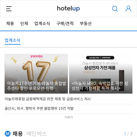
채용
인재
업계소식
구매/견적
부동산
업계소식
야놀자17주년 기념 야놀자 통합발
<야놀자 MRO, 숙박업소 위한 삼
주센터 할인 프로모션 진행
성전자 가전제품 특가 개시>
야놀자제휴점 금융혜택제공 위한 제휴 및 금융서비스 게시
울산시, 피서․행락지 주변 불법행위 19건 적발
더보기
채용
메인박스
1
/
3