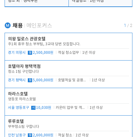
청소 외
경력무관
객실청소
1년 이상
채용
메인포커스
1
/
2
의왕 밀로스 관광호텔
주1회 휴무 청소 부부팀, 3교대 당번 모집합니다.
경기 의왕시
월
2,500,000원
객실 청소업무
1년 이상
호텔야자 평택역점
청소 1팀 구인합니다
경기 평택시
월
5,000,000원
호텔객실 및 공용시설 청소 관리
1년 이상
하라스호텔
영등포 하라스호텔
서울 영등포구
시
10,030원
카운터 업무 및 객실관리(청소상태 확인, 객실판매)
1년 이상
루루호텔
부부청소팀 구합니다
인천 남동구
월
2,600,000원
객실 청소
1년 이상