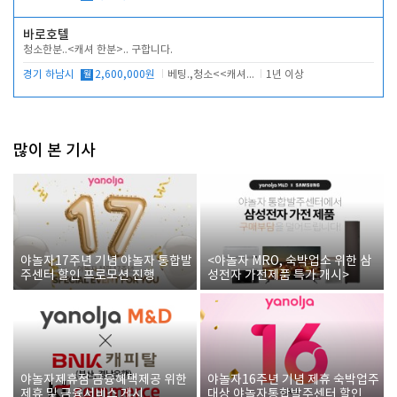
바로호텔
청소한분..<캐셔 한분>.. 구합니다.
경기 하남시
월
2,600,000원
베팅.,청소<<캐셔 모셔봅니다.
1년 이상
많이 본 기사
야놀자17주년 기념 야놀자 통합발
<야놀자 MRO, 숙박업소 위한 삼
주센터 할인 프로모션 진행
성전자 가전제품 특가 개시>
야놀자제휴점 금융혜택제공 위한
야놀자16주년 기념 제휴 숙박업주
제휴 및 금융서비스 게시
대상 야놀자통합발주센터 할인쿠