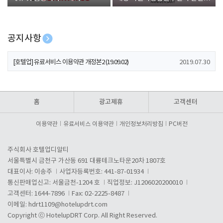
폰 증정
공지사항
[호텔업] 개인정보 처리방침 개정본1 (19.09.02)
2019.07.30
[호텔업] 유료서비스 이용약관 개정본2 (19.09.02)
2019.07.30
[호텔업] 개인정보 처리방침 개정본2 (19.09.02)
2019.07.30
홈
광고제휴
고객센터
이용약관
유료서비스 이용약관
개인정보처리방침
PC버전
주식회사 호텔업디알티
서울특별시 금천구 가산동 691 대륭테크노타운20차 1807호
대표이사: 이송주
사업자등록번호: 441-87-01934
통신판매업신고: 서울금천-1204 호
직업정보: J1206020200010
고객센터: 1644-7896
Fax: 02-2225-8487
이메일:
hdrt1109@hotelupdrt.com
Copyright ⓒ HotelupDRT Corp. All Right Reserved.