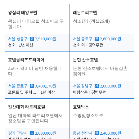
왕십리 태양모텔
레몬트리호텔
왕십리 태양모텔 청소이모 구
청소1명 (객실26개)
합니다.
서울 성동구
월
2,940,000원
서울 종로구
월
2,600,000원
청소
1년 이상
청소 외
경력무관
호텔팝리즈프리미어
논현 산소호텔
3교대 격비비 당번 채용합니
논현 산소호텔에서 배팅삼촌
다.
찾아요
서울 종로구
월
3,400,170원
서울 강남구
시
2,600,000원
프론트 및 주차 객실관리
1년 이상
배팅삼촌
경력무관
일산대화 라트리호텔
호텔박스
일산 대화역 라트리호텔에서
주방및청소보조
청소팀을 구인합니다.
경기 고양시
시
2,600,000원
충남 천안시
월
2,400,000원