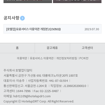
폰 증정
공지사항
[호텔업] 개인정보 처리방침 개정본1 (19.09.02)
2019.07.30
[호텔업] 유료서비스 이용약관 개정본2 (19.09.02)
2019.07.30
[호텔업] 개인정보 처리방침 개정본2 (19.09.02)
2019.07.30
홈
광고제휴
고객센터
이용약관
유료서비스 이용약관
개인정보처리방침
PC버전
주식회사 호텔업디알티
서울특별시 금천구 가산동 691 대륭테크노타운20차 1807호
대표이사: 이송주
사업자등록번호: 441-87-01934
통신판매업신고: 서울금천-1204 호
직업정보: J1206020200010
고객센터: 1644-7896
Fax: 02-2225-8487
이메일:
hdrt1109@hotelupdrt.com
Copyright ⓒ HotelupDRT Corp. All Right Reserved.