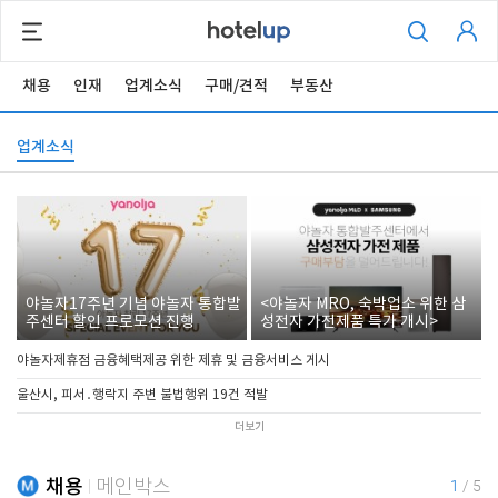
채용
인재
업계소식
구매/견적
부동산
업계소식
야놀자17주년 기념 야놀자 통합발
<야놀자 MRO, 숙박업소 위한 삼
주센터 할인 프로모션 진행
성전자 가전제품 특가 개시>
야놀자제휴점 금융혜택제공 위한 제휴 및 금융서비스 게시
울산시, 피서․행락지 주변 불법행위 19건 적발
더보기
채용
메인박스
1
/
5