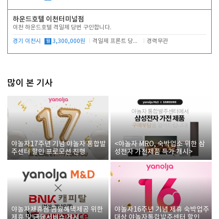
하운드호텔 이천터미널점
이천 하운드호텔 격일제 당번 구인합니다.
경기 이천시
월
3,300,000원
격일제 프론트 당번 업무로 주차 및 객실 점검
경력무관
많이 본 기사
야놀자17주년 기념 야놀자 통합발
<야놀자 MRO, 숙박업소 위한 삼
주센터 할인 프로모션 진행
성전자 가전제품 특가 개시>
야놀자제휴점 금융혜택제공 위한
야놀자16주년 기념 제휴 숙박업주
제휴 및 금융서비스 게시
대상 야놀자통합발주센터 할인쿠