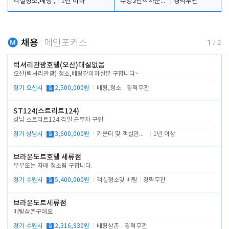
객실청소,베팅 ,
1년 이하
주방2인식사준비및청소린렌보조
경력무관
채용
메인포커스
1
/
2
럭셔리관광호텔(오산)대실없음
오산(럭셔리관광) 청소,베팅같이하실분 구합니다~
경기 오산시
월
2,500,000원
베팅,청소
경력무관
ST124(스트리트124)
성남 스트리트124 격일 근무자 구인
경기 성남시
월
3,600,000원
카운터 및 객실관리 전반
1년 이상
브라운도트호텔 세류점
부부또는 자매 청소팀 구합니다.
경기 수원시
월
5,400,000원
객실청소및 베팅
경력무관
브라운도트세류점
베팅삼촌구해요
경기 수원시
월
2,316,930원
베팅삼촌
경력무관