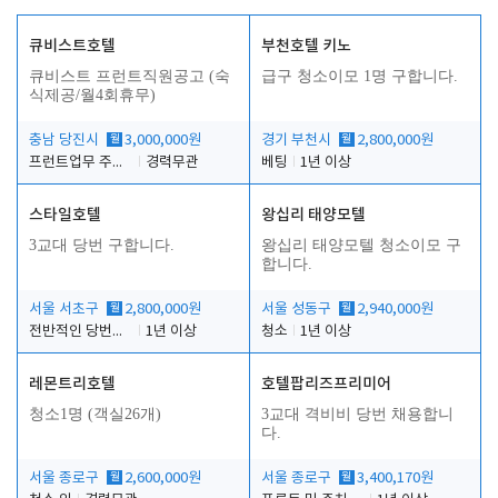
큐비스트호텔
부천호텔 키노
큐비스트 프런트직원공고 (숙
급구 청소이모 1명 구합니다.
식제공/월4회휴무)
충남 당진시
월
3,000,000원
경기 부천시
월
2,800,000원
프런트업무 주간, 야간
경력무관
베팅
1년 이상
스타일호텔
왕십리 태양모텔
3교대 당번 구합니다.
왕십리 태양모텔 청소이모 구
합니다.
서울 서초구
월
2,800,000원
서울 성동구
월
2,940,000원
전반적인 당번업무
1년 이상
청소
1년 이상
레몬트리호텔
호텔팝리즈프리미어
청소1명 (객실26개)
3교대 격비비 당번 채용합니
다.
서울 종로구
월
2,600,000원
서울 종로구
월
3,400,170원