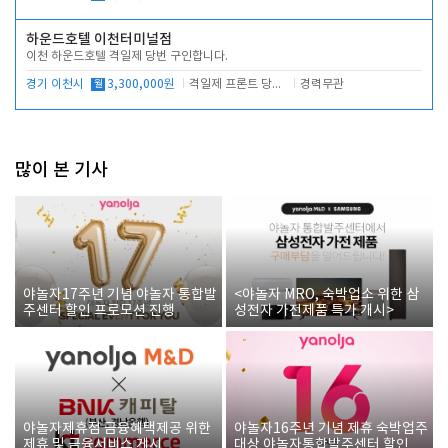
하운드호텔 이천터미널점
이천 하운드호텔 격일제 당번 구인합니다.
경기 이천시
월
3,300,000원
격일제 프론트 당번 업무로 주차 및 객실 점검
경력무관
많이 본 기사
야놀자17주년 기념 야놀자 통합발
<야놀자 MRO, 숙박업소 위한 삼
주센터 할인 프로모션 진행
성전자 가전제품 특가 개시>
야놀자제휴점 금융혜택제공 위한
야놀자16주년 기념 제휴 숙박업주
제휴 및 금융서비스 게시
대상 야놀자통합발주센터 할인쿠