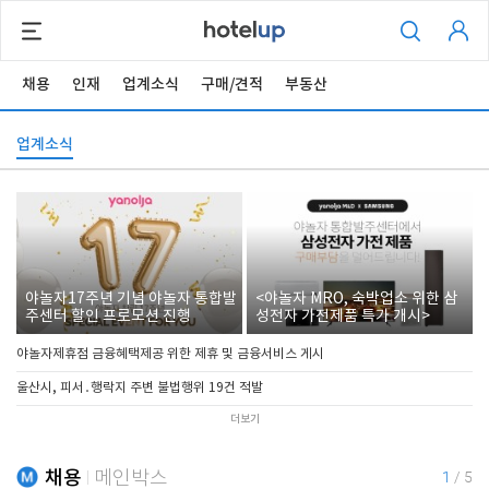
채용
인재
업계소식
구매/견적
부동산
업계소식
야놀자17주년 기념 야놀자 통합발
<야놀자 MRO, 숙박업소 위한 삼
주센터 할인 프로모션 진행
성전자 가전제품 특가 개시>
야놀자제휴점 금융혜택제공 위한 제휴 및 금융서비스 게시
울산시, 피서․행락지 주변 불법행위 19건 적발
더보기
채용
메인박스
1
/
5