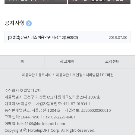
폰 증정
공지사항
[호텔업] 개인정보 처리방침 개정본1 (19.09.02)
2019.07.30
[호텔업] 유료서비스 이용약관 개정본2 (19.09.02)
2019.07.30
[호텔업] 개인정보 처리방침 개정본2 (19.09.02)
2019.07.30
홈
광고제휴
고객센터
이용약관
유료서비스 이용약관
개인정보처리방침
PC버전
주식회사 호텔업디알티
서울특별시 금천구 가산동 691 대륭테크노타운20차 1807호
대표이사: 이송주
사업자등록번호: 441-87-01934
통신판매업신고: 서울금천-1204 호
직업정보: J1206020200010
고객센터: 1644-7896
Fax: 02-2225-8487
이메일:
hdrt1109@hotelupdrt.com
Copyright ⓒ HotelupDRT Corp. All Right Reserved.