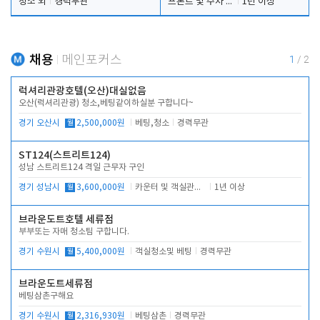
청소 외
경력무관
프론트 및 주차 객실관리
1년 이상
채용
메인포커스
1
/
2
럭셔리관광호텔(오산)대실없음
오산(럭셔리관광) 청소,베팅같이하실분 구합니다~
경기 오산시
월
2,500,000원
베팅,청소
경력무관
ST124(스트리트124)
성남 스트리트124 격일 근무자 구인
경기 성남시
월
3,600,000원
카운터 및 객실관리 전반
1년 이상
브라운도트호텔 세류점
부부또는 자매 청소팀 구합니다.
경기 수원시
월
5,400,000원
객실청소및 베팅
경력무관
브라운도트세류점
베팅삼촌구해요
경기 수원시
월
2,316,930원
베팅삼촌
경력무관