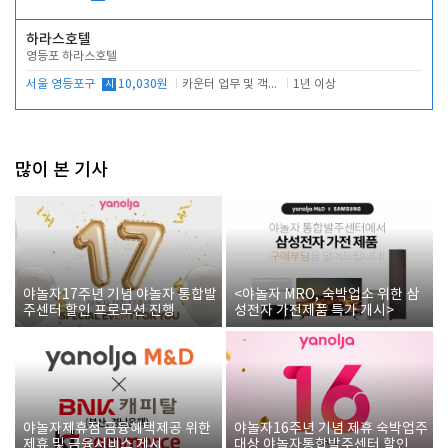
하라스호텔
영등포 하라스호텔
서울 영등포구
시
10,030원
카운터 업무 및 객실관리(청소상태 확인, 객실판매)
1년 이상
많이 본 기사
야놀자17주년 기념 야놀자 통합발
<야놀자 MRO, 숙박업소 위한 삼
주센터 할인 프로모션 진행
성전자 가전제품 특가 개시>
야놀자제휴점 금융혜택제공 위한
야놀자16주년 기념 제휴 숙박업주
제휴 및 금융서비스 게시
대상 야놀자통합발주센터 할인쿠