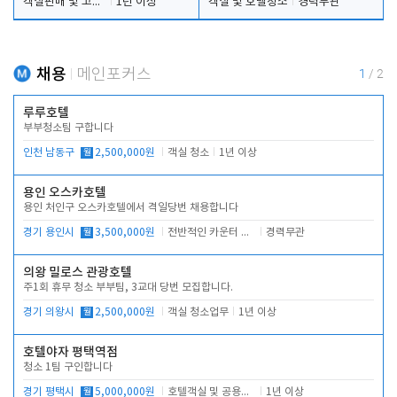
객실판매 및 고객응대
1년 이상
객실 및 호텔청소
경력무관
채용
메인포커스
1
/
2
루루호텔
부부청소팀 구합니다
인천 남동구
월
2,500,000원
객실 청소
1년 이상
용인 오스카호텔
용인 처인구 오스카호텔에서 격일당번 채용합니다
경기 용인시
월
3,500,000원
전반적인 카운터 업무
경력무관
의왕 밀로스 관광호텔
주1회 휴무 청소 부부팀, 3교대 당번 모집합니다.
경기 의왕시
월
2,500,000원
객실 청소업무
1년 이상
호텔야자 평택역점
청소 1팀 구인합니다
경기 평택시
월
5,000,000원
호텔객실 및 공용시설 청소 관리
1년 이상