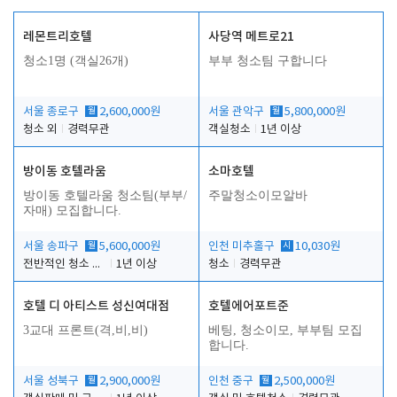
레몬트리호텔
사당역 메트로21
청소1명 (객실26개)
부부 청소팀 구합니다
서울 종로구
월
2,600,000원
서울 관악구
월
5,800,000원
청소 외
경력무관
객실청소
1년 이상
방이동 호텔라움
소마호텔
방이동 호텔라움 청소팀(부부/
주말청소이모알바
자매) 모집합니다.
서울 송파구
월
5,600,000원
인천 미추홀구
시
10,030원
전반적인 청소 업무(객실청소.객실정리)
1년 이상
청소
경력무관
호텔 디 아티스트 성신여대점
호텔에어포트준
3교대 프론트(격,비,비)
베팅, 청소이모, 부부팀 모집
합니다.
서울 성북구
월
2,900,000원
인천 중구
월
2,500,000원