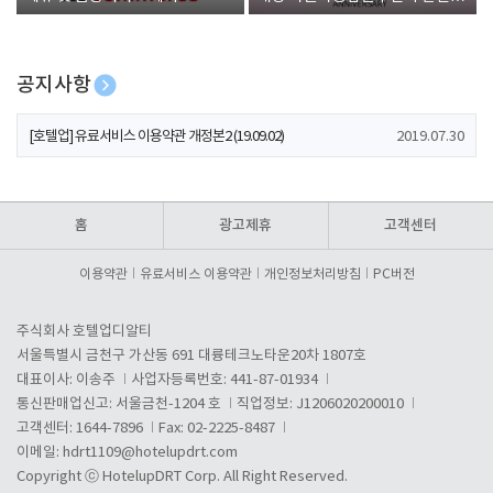
폰 증정
공지사항
[호텔업] 개인정보 처리방침 개정본1 (19.09.02)
2019.07.30
[호텔업] 유료서비스 이용약관 개정본2 (19.09.02)
2019.07.30
[호텔업] 개인정보 처리방침 개정본2 (19.09.02)
2019.07.30
홈
광고제휴
고객센터
이용약관
유료서비스 이용약관
개인정보처리방침
PC버전
주식회사 호텔업디알티
서울특별시 금천구 가산동 691 대륭테크노타운20차 1807호
대표이사: 이송주
사업자등록번호: 441-87-01934
통신판매업신고: 서울금천-1204 호
직업정보: J1206020200010
고객센터: 1644-7896
Fax: 02-2225-8487
이메일:
hdrt1109@hotelupdrt.com
Copyright ⓒ HotelupDRT Corp. All Right Reserved.