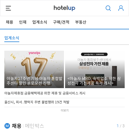
채용
인재
업계소식
구매/견적
부동산
업계소식
야놀자17주년 기념 야놀자 통합발
<야놀자 MRO, 숙박업소 위한 삼
주센터 할인 프로모션 진행
성전자 가전제품 특가 개시>
야놀자제휴점 금융혜택제공 위한 제휴 및 금융서비스 게시
울산시, 피서․행락지 주변 불법행위 19건 적발
더보기
채용
메인박스
1
/
3