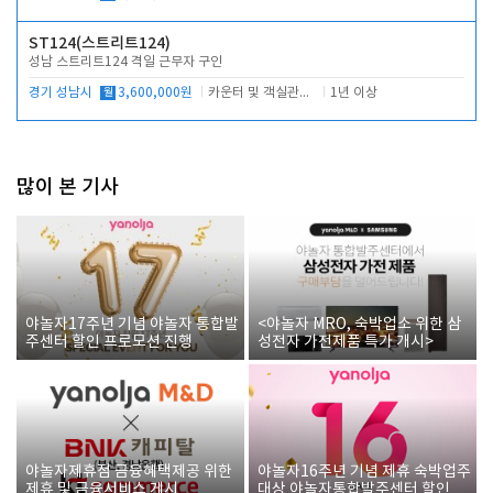
ST124(스트리트124)
성남 스트리트124 격일 근무자 구인
경기 성남시
월
3,600,000원
카운터 및 객실관리 전반
1년 이상
많이 본 기사
야놀자17주년 기념 야놀자 통합발
<야놀자 MRO, 숙박업소 위한 삼
주센터 할인 프로모션 진행
성전자 가전제품 특가 개시>
야놀자제휴점 금융혜택제공 위한
야놀자16주년 기념 제휴 숙박업주
제휴 및 금융서비스 게시
대상 야놀자통합발주센터 할인쿠