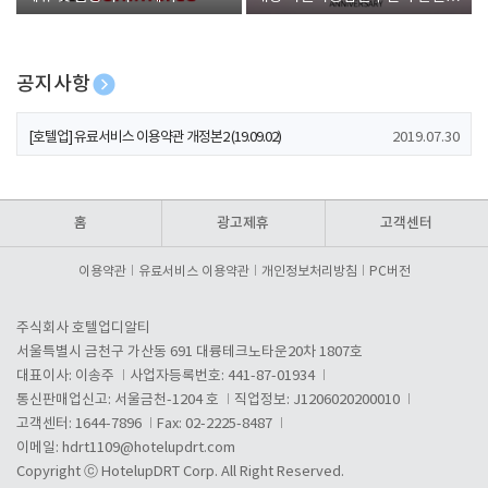
폰 증정
공지사항
[호텔업] 개인정보 처리방침 개정본1 (19.09.02)
2019.07.30
[호텔업] 유료서비스 이용약관 개정본2 (19.09.02)
2019.07.30
[호텔업] 개인정보 처리방침 개정본2 (19.09.02)
2019.07.30
홈
광고제휴
고객센터
이용약관
유료서비스 이용약관
개인정보처리방침
PC버전
주식회사 호텔업디알티
서울특별시 금천구 가산동 691 대륭테크노타운20차 1807호
대표이사: 이송주
사업자등록번호: 441-87-01934
통신판매업신고: 서울금천-1204 호
직업정보: J1206020200010
고객센터: 1644-7896
Fax: 02-2225-8487
이메일:
hdrt1109@hotelupdrt.com
Copyright ⓒ HotelupDRT Corp. All Right Reserved.