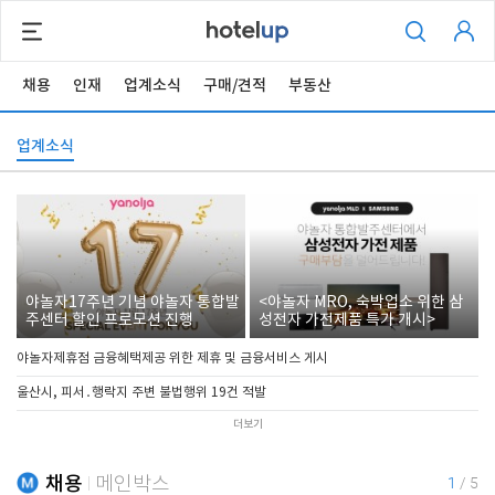
채용
인재
업계소식
구매/견적
부동산
업계소식
야놀자17주년 기념 야놀자 통합발
<야놀자 MRO, 숙박업소 위한 삼
주센터 할인 프로모션 진행
성전자 가전제품 특가 개시>
야놀자제휴점 금융혜택제공 위한 제휴 및 금융서비스 게시
울산시, 피서․행락지 주변 불법행위 19건 적발
더보기
채용
메인박스
1
/
5