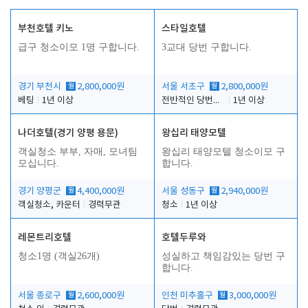
부천호텔 키노
스타일호텔
급구 청소이모 1명 구합니다.
3교대 당번 구합니다.
경기 부천시
월
2,800,000원
서울 서초구
월
2,800,000원
베팅
1년 이상
전반적인 당번업무
1년 이상
나더호텔(경기 양평 용문)
왕십리 태양모텔
객실청소 부부, 자매, 모녀팀
왕십리 태양모텔 청소이모 구
모십니다.
합니다.
경기 양평군
월
4,400,000원
서울 성동구
월
2,940,000원
객실청소, 카운터
경력무관
청소
1년 이상
레몬트리호텔
호텔두루와
청소1명 (객실26개)
성실하고 책임감있는 당번 구
합니다.
서울 종로구
월
2,600,000원
인천 미추홀구
월
3,000,000원