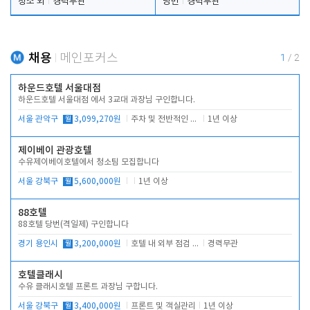
청소 외
경력무관
당번
경력무관
채용
메인포커스
1
/
2
하운드호텔 서울대점
하운드호텔 서울대점 에서 3교대 과장님 구인합니다.
서울 관악구
월
3,099,270원
주차 및 전반적인 당번업무
1년 이상
제이베이 관광호텔
수유제이베이호텔에서 청소팀 모집합니다
서울 강북구
월
5,600,000원
1년 이상
88호텔
88호텔 당번(격일제) 구인합니다
경기 용인시
월
3,200,000원
호텔 내 외부 점검 및 프런트 운영
경력무관
호텔클래시
수유 클래시호텔 프론트 과장님 구합니다.
서울 강북구
월
3,400,000원
프론트 및 객실관리
1년 이상