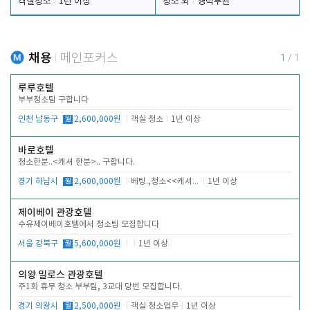
객실청소
1년 이상
청소 외
경력무관
채용
메인포커스
1
/
1
루루호텔
부부청소팀 구합니다
인천 남동구
월
2,600,000원
객실 청소
1년 이상
바로호텔
청소한분..<캐셔 한분>.. 구합니다.
경기 하남시
월
2,600,000원
베팅.,청소<<캐셔 모셔봅니다.
1년 이상
제이베이 관광호텔
수유제이베이호텔에서 청소팀 모집합니다
서울 강북구
월
5,600,000원
1년 이상
의왕 밀로스 관광호텔
주1회 휴무 청소 부부팀, 3교대 당번 모집합니다.
경기 의왕시
월
2,500,000원
객실 청소업무
1년 이상