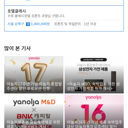
호텔클래시
수유 클래시호텔 프론트 과장님 구합니다.
서울 강북구
월
3,400,000원
프론트 및 객실관리
1년 이상
많이 본 기사
야놀자17주년 기념 야놀자 통합발
<야놀자 MRO, 숙박업소 위한 삼
주센터 할인 프로모션 진행
성전자 가전제품 특가 개시>
야놀자제휴점 금융혜택제공 위한
야놀자16주년 기념 제휴 숙박업주
제휴 및 금융서비스 게시
대상 야놀자통합발주센터 할인쿠