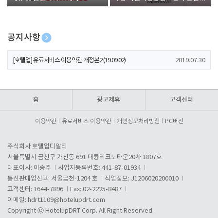
폰 증정
공지사항
[호텔업] 개인정보 처리방침 개정본1 (19.09.02)
2019.07.30
[호텔업] 유료서비스 이용약관 개정본2 (19.09.02)
2019.07.30
[호텔업] 개인정보 처리방침 개정본2 (19.09.02)
2019.07.30
홈
광고제휴
고객센터
이용약관
유료서비스 이용약관
개인정보처리방침
PC버전
주식회사 호텔업디알티
서울특별시 금천구 가산동 691 대륭테크노타운20차 1807호
대표이사: 이송주
사업자등록번호: 441-87-01934
통신판매업신고: 서울금천-1204 호
직업정보: J1206020200010
고객센터: 1644-7896
Fax: 02-2225-8487
이메일:
hdrt1109@hotelupdrt.com
Copyright ⓒ HotelupDRT Corp. All Right Reserved.