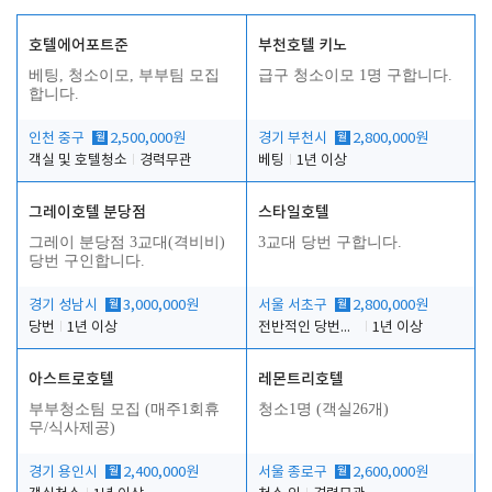
호텔에어포트준
부천호텔 키노
베팅, 청소이모, 부부팀 모집
급구 청소이모 1명 구합니다.
합니다.
인천 중구
월
2,500,000원
경기 부천시
월
2,800,000원
객실 및 호텔청소
경력무관
베팅
1년 이상
그레이호텔 분당점
스타일호텔
그레이 분당점 3교대(격비비)
3교대 당번 구합니다.
당번 구인합니다.
경기 성남시
월
3,000,000원
서울 서초구
월
2,800,000원
당번
1년 이상
전반적인 당번업무
1년 이상
아스트로호텔
레몬트리호텔
부부청소팀 모집 (매주1회휴
청소1명 (객실26개)
무/식사제공)
경기 용인시
월
2,400,000원
서울 종로구
월
2,600,000원