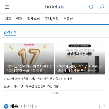
채용
인재
업계소식
구매/견적
부동산
업계소식
야놀자17주년 기념 야놀자 통합발
<야놀자 MRO, 숙박업소 위한 삼
주센터 할인 프로모션 진행
성전자 가전제품 특가 개시>
야놀자제휴점 금융혜택제공 위한 제휴 및 금융서비스 게시
울산시, 피서․행락지 주변 불법행위 19건 적발
더보기
채용
메인박스
1
/
4