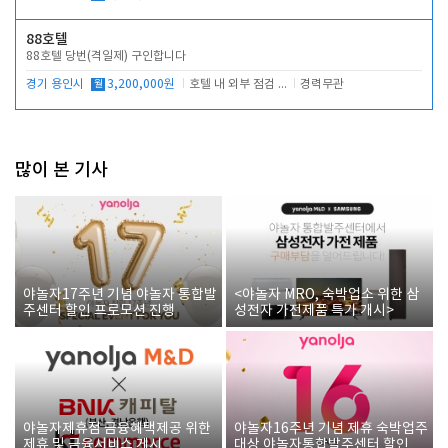
88호텔
88호텔 당번(격일제) 구인합니다
경기 용인시
월
3,200,000원
호텔 내 외부 점검 및 프런트 운영
경력무관
많이 본 기사
야놀자17주년 기념 야놀자 통합발
<야놀자 MRO, 숙박업소 위한 삼
주센터 할인 프로모션 진행
성전자 가전제품 특가 개시>
야놀자제휴점 금융혜택제공 위한
야놀자16주년 기념 제휴 숙박업주
제휴 및 금융서비스 게시
대상 야놀자통합발주센터 할인쿠