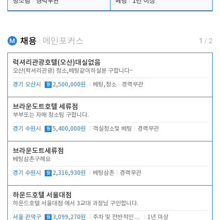
청소팀
경력무관
베팅
1년 이상
채용
메인포커스
1
/
2
럭셔리관광호텔(오산)대실없음
오산(럭셔리관광) 청소,베팅같이하실분 구합니다~
경기 오산시
월
2,500,000원
베팅,청소
경력무관
브라운도트호텔 세류점
부부또는 자매 청소팀 구합니다.
경기 수원시
월
5,400,000원
객실청소및 베팅
경력무관
브라운도트세류점
베팅삼촌구해요
경기 수원시
월
2,316,930원
베팅삼촌
경력무관
하운드호텔 서울대점
하운드호텔 서울대점 에서 3교대 과장님 구인합니다.
서울 관악구
월
3,099,270원
주차 및 전반적인 당번업무
1년 이상