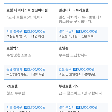
호텔 디 아티스트 성신여대점
일산대화 라트리호텔
3교대 프론트(격,비,비)
일산 대화역 라트리호텔에서
청소팀을 구인합니다.
서울 성북구
월
2,900,000원
경기 고양시
시
2,600,000원
객실판매 및 고객응대
1년 이상
객실청소,베팅 ,
1년 이하
호텔박스
호텔준
주방및청소보조
부부팀 모집합니다.
충남 천안시
월
2,400,000원
인천 중구
월
5,000,000원
주방2인식사준비및청소린렌보조
경력무관
객실 및 호텔청소
경력무관
RG호텔
부천호텔 키노
청소 부부팀
급구 청소이모 1명 구합니다.
서울 성북구
월
2,700,000원
경기 부천시
월
2,800,000원