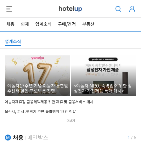
채용
인재
업계소식
구매/견적
부동산
업계소식
야놀자17주년 기념 야놀자 통합발
<야놀자 MRO, 숙박업소 위한 삼
주센터 할인 프로모션 진행
성전자 가전제품 특가 개시>
야놀자제휴점 금융혜택제공 위한 제휴 및 금융서비스 게시
울산시, 피서․행락지 주변 불법행위 19건 적발
더보기
채용
메인박스
1
/
5