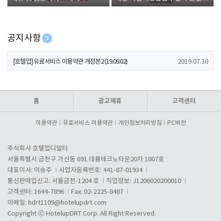
폰 증정
공지사항
[호텔업] 개인정보 처리방침 개정본1 (19.09.02)
2019.07.30
[호텔업] 유료서비스 이용약관 개정본2 (19.09.02)
2019.07.30
[호텔업] 개인정보 처리방침 개정본2 (19.09.02)
2019.07.30
홈
광고제휴
고객센터
이용약관
유료서비스 이용약관
개인정보처리방침
PC버전
주식회사 호텔업디알티
서울특별시 금천구 가산동 691 대륭테크노타운20차 1807호
대표이사: 이송주
사업자등록번호: 441-87-01934
통신판매업신고: 서울금천-1204 호
직업정보: J1206020200010
고객센터: 1644-7896
Fax: 02-2225-8487
이메일:
hdrt1109@hotelupdrt.com
Copyright ⓒ HotelupDRT Corp. All Right Reserved.