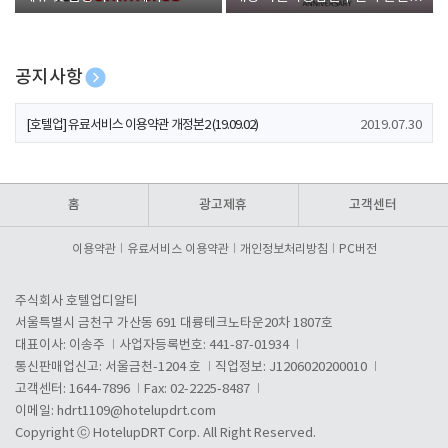
폰 증정
공지사항
[호텔업] 개인정보 처리방침 개정본1 (19.09.02)
2019.07.30
[호텔업] 유료서비스 이용약관 개정본2 (19.09.02)
2019.07.30
[호텔업] 개인정보 처리방침 개정본2 (19.09.02)
2019.07.30
홈
광고제휴
고객센터
이용약관
유료서비스 이용약관
개인정보처리방침
PC버전
주식회사 호텔업디알티
서울특별시 금천구 가산동 691 대륭테크노타운20차 1807호
대표이사: 이송주
사업자등록번호: 441-87-01934
통신판매업신고: 서울금천-1204 호
직업정보: J1206020200010
고객센터: 1644-7896
Fax: 02-2225-8487
이메일:
hdrt1109@hotelupdrt.com
Copyright ⓒ HotelupDRT Corp. All Right Reserved.