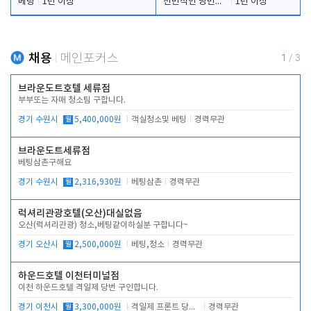
베팅
1년 이상
전반적인 당번업무
1년 이상
채용
메인포커스
1
/
3
브라운도트호텔 세류점
부부또는 자매 청소팀 구합니다.
경기 수원시
월
5,400,000원
객실청소및 베팅
경력무관
브라운도트세류점
베팅삼촌구해요
경기 수원시
월
2,316,930원
베팅삼촌
경력무관
럭셔리관광호텔(오산)대실없음
오산(럭셔리관광) 청소,베팅같이하실분 구합니다~
경기 오산시
월
2,500,000원
베팅,청소
경력무관
하운드호텔 이천터미널점
이천 하운드호텔 격일제 당번 구인합니다.
경기 이천시
월
3,300,000원
격일제 프론트 당번 업무로 주차 및 객실 점검
경력무관