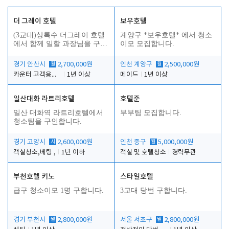
더 그레이 호텔
보우호텔
(3교대)상록수 더그레이 호텔
계양구 *보우호텔* 에서 청소
에서 함께 일할 과장님을 구합
이모 모집합니다.
니다.
경기 안산시
월
2,700,000원
인천 계양구
월
2,500,000원
카운터 고객응대 및 야간더블청소
1년 이상
메이드
1년 이상
일산대화 라트리호텔
호텔준
인
일산 대화역 라트리호텔에서
부부팀 모집합니다.
청소팀을 구인합니다.
경기 고양시
시
2,600,000원
인천 중구
월
5,000,000원
객실청소,베팅 ,
1년 이하
객실 및 호텔청소
경력무관
부천호텔 키노
스타일호텔
급구 청소이모 1명 구합니다.
3교대 당번 구합니다.
경기 부천시
월
2,800,000원
서울 서초구
월
2,800,000원