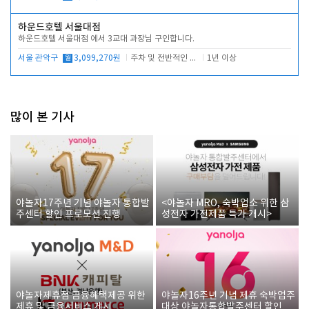
하운드호텔 서울대점
하운드호텔 서울대점 에서 3교대 과장님 구인합니다.
서울 관악구
월
3,099,270원
주차 및 전반적인 당번업무
1년 이상
많이 본 기사
야놀자17주년 기념 야놀자 통합발
<야놀자 MRO, 숙박업소 위한 삼
주센터 할인 프로모션 진행
성전자 가전제품 특가 개시>
야놀자제휴점 금융혜택제공 위한
야놀자16주년 기념 제휴 숙박업주
제휴 및 금융서비스 게시
대상 야놀자통합발주센터 할인쿠