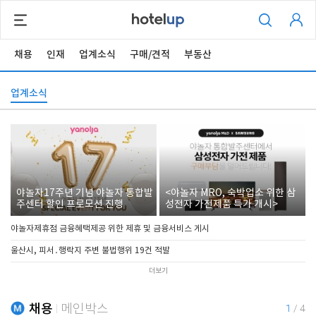
채용
인재
업계소식
구매/견적
부동산
업계소식
야놀자17주년 기념 야놀자 통합발
<야놀자 MRO, 숙박업소 위한 삼
주센터 할인 프로모션 진행
성전자 가전제품 특가 개시>
야놀자제휴점 금융혜택제공 위한 제휴 및 금융서비스 게시
울산시, 피서․행락지 주변 불법행위 19건 적발
더보기
채용
메인박스
1
/
4