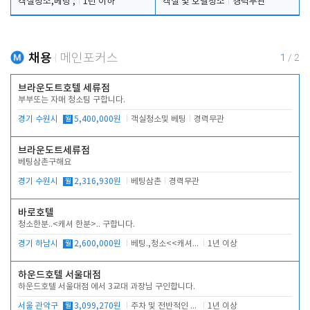
객실청소,베팅 ,
1년 이하
객실 및 호텔청소
경력무관
채용
메인포커스
1
/
2
브라운도트호텔 세류점
부부또는 자매 청소팀 구합니다.
경기 수원시
월
5,400,000원
객실청소및 베팅
경력무관
브라운도트세류점
베팅삼촌구해요
경기 수원시
월
2,316,930원
베팅삼촌
경력무관
바로호텔
청소한분..<캐셔 한분>.. 구합니다.
경기 하남시
월
2,600,000원
베팅.,청소<<캐셔 모셔봅니다.
1년 이상
하운드호텔 서울대점
하운드호텔 서울대점 에서 3교대 과장님 구인합니다.
서울 관악구
월
3,099,270원
주차 및 전반적인 당번업무
1년 이상