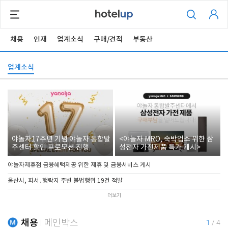
채용
인재
업계소식
구매/견적
부동산
업계소식
야놀자17주년 기념 야놀자 통합발
<야놀자 MRO, 숙박업소 위한 삼
주센터 할인 프로모션 진행
성전자 가전제품 특가 개시>
야놀자제휴점 금융혜택제공 위한 제휴 및 금융서비스 게시
울산시, 피서․행락지 주변 불법행위 19건 적발
더보기
채용
메인박스
1
/
4