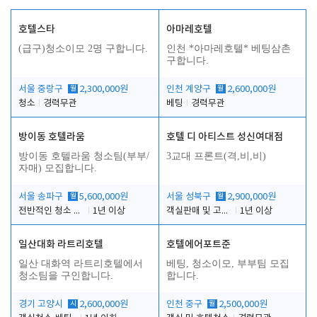
호텔스타
아마레호텔
(급구)청소이모 2명 구합니다.
인천 *아마레호텔* 베팅삼촌
구합니다.
서울 중랑구
월
2,300,000원
인천 계양구
월
2,600,000원
청소
경력무관
베팅
경력무관
방이동 호텔라움
호텔 디 아티스트 성신여대점
방이동 호텔라움 청소팀(부부/
3교대 프론트(격,비,비)
자매) 모집합니다.
서울 송파구
월
5,600,000원
서울 성북구
월
2,900,000원
전반적인 청소 업무(객실청소.객실정리)
1년 이상
객실판매 및 고객응대
1년 이상
일산대화 라트리호텔
호텔에어포트준
일산 대화역 라트리호텔에서
베팅, 청소이모, 부부팀 모집
청소팀을 구인합니다.
합니다.
경기 고양시
시
2,600,000원
인천 중구
월
2,500,000원