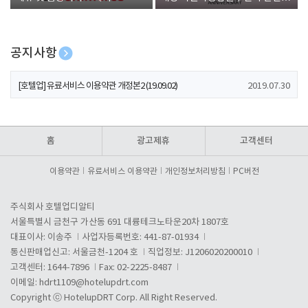
폰 증정
공지사항
[호텔업] 개인정보 처리방침 개정본1 (19.09.02)
2019.07.30
[호텔업] 유료서비스 이용약관 개정본2 (19.09.02)
2019.07.30
[호텔업] 개인정보 처리방침 개정본2 (19.09.02)
2019.07.30
홈
광고제휴
고객센터
이용약관
유료서비스 이용약관
개인정보처리방침
PC버전
주식회사 호텔업디알티
서울특별시 금천구 가산동 691 대륭테크노타운20차 1807호
대표이사: 이송주
사업자등록번호: 441-87-01934
통신판매업신고: 서울금천-1204 호
직업정보: J1206020200010
고객센터: 1644-7896
Fax: 02-2225-8487
이메일:
hdrt1109@hotelupdrt.com
Copyright ⓒ HotelupDRT Corp. All Right Reserved.