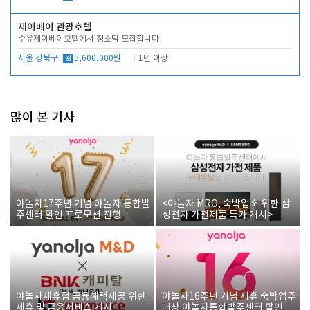
제이베이 관광호텔
수유제이베이호텔에서 청소팀 모집합니다
서울 강북구
월
5,600,000원
1년 이상
많이 본 기사
야놀자17주년 기념 야놀자 통합발
<야놀자 MRO, 숙박업소 위한 삼
주센터 할인 프로모션 진행
성전자 가전제품 특가 개시>
야놀자제휴점 금융혜택제공 위한
야놀자16주년 기념 제휴 숙박업주
제휴 및 금융서비스 게시
대상 야놀자통합발주센터 할인쿠