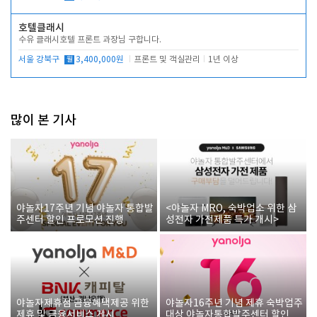
호텔클래시
수유 클래시호텔 프론트 과장님 구합니다.
서울 강북구
월
3,400,000원
프론트 및 객실관리
1년 이상
많이 본 기사
야놀자17주년 기념 야놀자 통합발
<야놀자 MRO, 숙박업소 위한 삼
주센터 할인 프로모션 진행
성전자 가전제품 특가 개시>
야놀자제휴점 금융혜택제공 위한
야놀자16주년 기념 제휴 숙박업주
제휴 및 금융서비스 게시
대상 야놀자통합발주센터 할인쿠