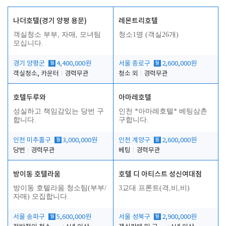
나더호텔(경기 양평 용문)
레몬트리호텔
객실청소 부부, 자매, 모녀팀
청소1명 (객실26개)
모십니다.
경기 양평군
월
4,400,000원
서울 종로구
월
2,600,000원
객실청소, 카운터
경력무관
청소 외
경력무관
호텔두루와
아마레호텔
성실하고 책임감있는 당번 구
인천 *아마레호텔* 베팅삼촌
합니다.
구합니다.
인천 미추홀구
월
3,000,000원
인천 계양구
월
2,600,000원
당번
경력무관
베팅
경력무관
방이동 호텔라움
호텔 디 아티스트 성신여대점
방이동 호텔라움 청소팀(부부/
3교대 프론트(격,비,비)
자매) 모집합니다.
서울 송파구
월
5,600,000원
서울 성북구
월
2,900,000원