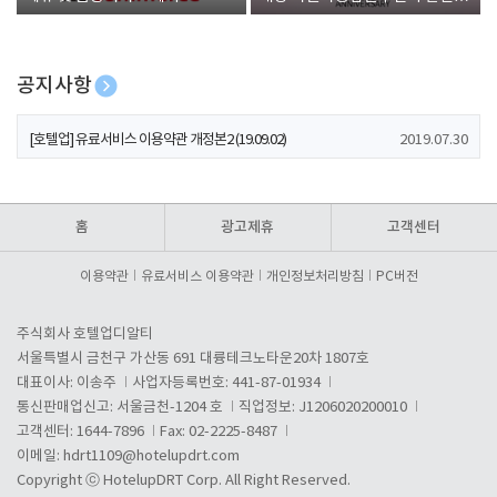
폰 증정
공지사항
[호텔업] 개인정보 처리방침 개정본1 (19.09.02)
2019.07.30
[호텔업] 유료서비스 이용약관 개정본2 (19.09.02)
2019.07.30
[호텔업] 개인정보 처리방침 개정본2 (19.09.02)
2019.07.30
홈
광고제휴
고객센터
이용약관
유료서비스 이용약관
개인정보처리방침
PC버전
주식회사 호텔업디알티
서울특별시 금천구 가산동 691 대륭테크노타운20차 1807호
대표이사: 이송주
사업자등록번호: 441-87-01934
통신판매업신고: 서울금천-1204 호
직업정보: J1206020200010
고객센터: 1644-7896
Fax: 02-2225-8487
이메일:
hdrt1109@hotelupdrt.com
Copyright ⓒ HotelupDRT Corp. All Right Reserved.