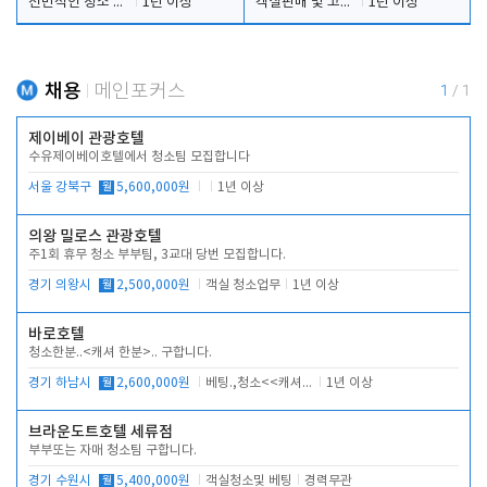
전반적인 청소 업무(객실청소.객실정리)
1년 이상
객실판매 및 고객응대
1년 이상
채용
메인포커스
1
/
1
제이베이 관광호텔
수유제이베이호텔에서 청소팀 모집합니다
서울 강북구
월
5,600,000원
1년 이상
의왕 밀로스 관광호텔
주1회 휴무 청소 부부팀, 3교대 당번 모집합니다.
경기 의왕시
월
2,500,000원
객실 청소업무
1년 이상
바로호텔
청소한분..<캐셔 한분>.. 구합니다.
경기 하남시
월
2,600,000원
베팅.,청소<<캐셔 모셔봅니다.
1년 이상
브라운도트호텔 세류점
부부또는 자매 청소팀 구합니다.
경기 수원시
월
5,400,000원
객실청소및 베팅
경력무관