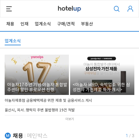
채용
인재
업계소식
구매/견적
부동산
업계소식
야놀자17주년 기념 야놀자 통합발
<야놀자 MRO, 숙박업소 위한 삼
주센터 할인 프로모션 진행
성전자 가전제품 특가 개시>
야놀자제휴점 금융혜택제공 위한 제휴 및 금융서비스 게시
울산시, 피서․행락지 주변 불법행위 19건 적발
더보기
채용
메인박스
1
/
3