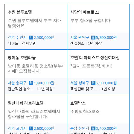
수원 블루호텔
사당역 메트로21
수원 블루호텔에서 부부 자매
부부 청소팀 구합니다
팀찾아요
경기 수원시
시
2,500,000원
서울 관악구
월
5,800,000원
메이드
경력무관
객실청소
1년 이상
방이동 호텔라움
호텔 디 아티스트 성신여대점
방이동 호텔라움 청소팀(부부/
3교대 프론트(격,비,비)
자매) 모집합니다.
서울 송파구
월
5,600,000원
서울 성북구
월
2,900,000원
전반적인 청소 업무(객실청소.객실정리)
1년 이상
객실판매 및 고객응대
1년 이상
일산대화 라트리호텔
호텔박스
일산 대화역 라트리호텔에서
주방및청소보조
청소팀을 구인합니다.
경기 고양시
시
2,600,000원
충남 천안시
월
2,400,000원