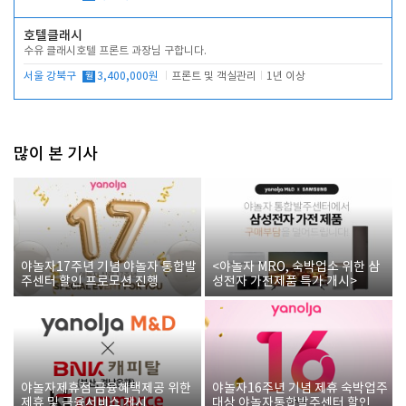
호텔클래시
수유 클래시호텔 프론트 과장님 구합니다.
서울 강북구
월
3,400,000원
프론트 및 객실관리
1년 이상
많이 본 기사
야놀자17주년 기념 야놀자 통합발
<야놀자 MRO, 숙박업소 위한 삼
주센터 할인 프로모션 진행
성전자 가전제품 특가 개시>
야놀자제휴점 금융혜택제공 위한
야놀자16주년 기념 제휴 숙박업주
제휴 및 금융서비스 게시
대상 야놀자통합발주센터 할인쿠