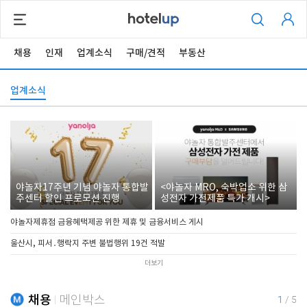
채용
인재
업계소식
구매/견적
부동산
업계소식
야놀자17주년 기념 야놀자 통합발
<야놀자 MRO, 숙박업소 위한 삼
주센터 할인 프로모션 진행
성전자 가전제품 특가 개시>
야놀자제휴점 금융혜택제공 위한 제휴 및 금융서비스 게시
울산시, 피서․행락지 주변 불법행위 19건 적발
더보기
채용
메인박스
1
/
5