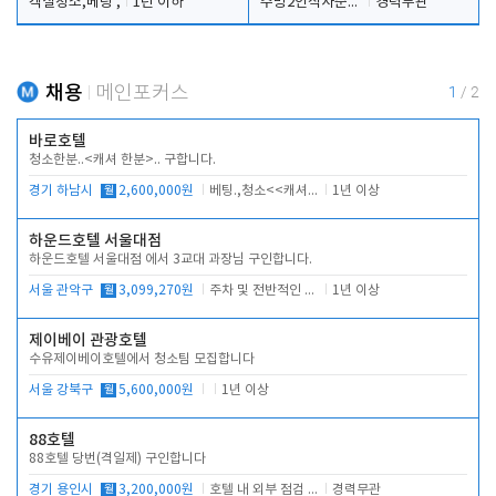
객실청소,베팅 ,
1년 이하
주방2인식사준비및청소린렌보조
경력무관
채용
메인포커스
1
/
2
바로호텔
청소한분..<캐셔 한분>.. 구합니다.
경기 하남시
월
2,600,000원
베팅.,청소<<캐셔 모셔봅니다.
1년 이상
하운드호텔 서울대점
하운드호텔 서울대점 에서 3교대 과장님 구인합니다.
서울 관악구
월
3,099,270원
주차 및 전반적인 당번업무
1년 이상
제이베이 관광호텔
수유제이베이호텔에서 청소팀 모집합니다
서울 강북구
월
5,600,000원
1년 이상
88호텔
88호텔 당번(격일제) 구인합니다
경기 용인시
월
3,200,000원
호텔 내 외부 점검 및 프런트 운영
경력무관