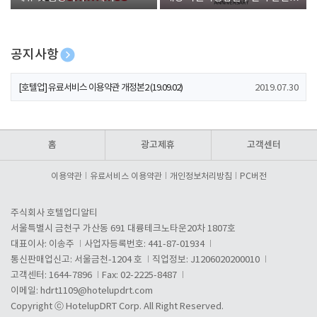
폰 증정
공지사항
[호텔업] 개인정보 처리방침 개정본1 (19.09.02)
2019.07.30
[호텔업] 유료서비스 이용약관 개정본2 (19.09.02)
2019.07.30
[호텔업] 개인정보 처리방침 개정본2 (19.09.02)
2019.07.30
홈
광고제휴
고객센터
이용약관
유료서비스 이용약관
개인정보처리방침
PC버전
주식회사 호텔업디알티
서울특별시 금천구 가산동 691 대륭테크노타운20차 1807호
대표이사: 이송주
사업자등록번호: 441-87-01934
통신판매업신고: 서울금천-1204 호
직업정보: J1206020200010
고객센터: 1644-7896
Fax: 02-2225-8487
이메일:
hdrt1109@hotelupdrt.com
Copyright ⓒ HotelupDRT Corp. All Right Reserved.