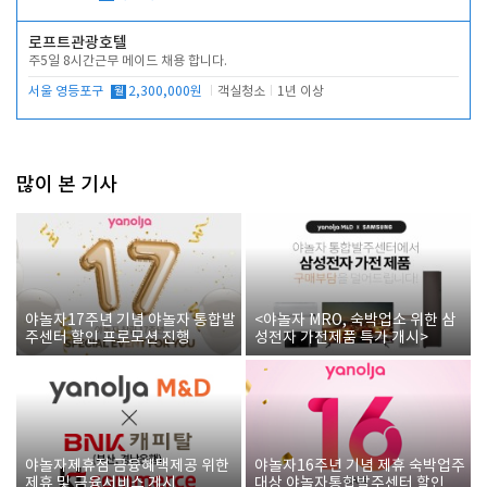
로프트관광호텔
주5일 8시간근무 메이드 채용 합니다.
서울 영등포구
월
2,300,000원
객실청소
1년 이상
많이 본 기사
야놀자17주년 기념 야놀자 통합발
<야놀자 MRO, 숙박업소 위한 삼
주센터 할인 프로모션 진행
성전자 가전제품 특가 개시>
야놀자제휴점 금융혜택제공 위한
야놀자16주년 기념 제휴 숙박업주
제휴 및 금융서비스 게시
대상 야놀자통합발주센터 할인쿠