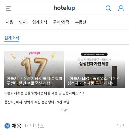
채용
인재
업계소식
구매/견적
부동산
업계소식
야놀자17주년 기념 야놀자 통합발
<야놀자 MRO, 숙박업소 위한 삼
주센터 할인 프로모션 진행
성전자 가전제품 특가 개시>
야놀자제휴점 금융혜택제공 위한 제휴 및 금융서비스 게시
울산시, 피서․행락지 주변 불법행위 19건 적발
더보기
채용
메인박스
1
/
6