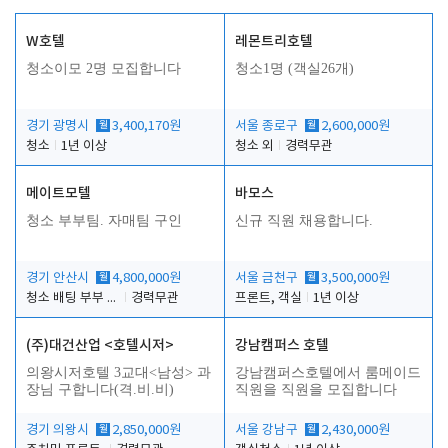
W호텔
레몬트리호텔
청소이모 2명 모집합니다
청소1명 (객실26개)
경기 광명시
월
3,400,170원
서울 종로구
월
2,600,000원
청소
1년 이상
청소 외
경력무관
메이트모텔
바모스
청소 부부팀. 자매팀 구인
신규 직원 채용합니다.
경기 안산시
월
4,800,000원
서울 금천구
월
3,500,000원
청소 배팅 부부 구합니다
경력무관
프론트, 객실
1년 이상
(주)대건산업 <호텔시저>
강남캠퍼스 호텔
의왕시저호텔 3교대<남성> 과
강남캠퍼스호텔에서 룸메이드
장님 구합니다(격.비.비)
직원을 직원을 모집합니다
경기 의왕시
월
2,850,000원
서울 강남구
월
2,430,000원