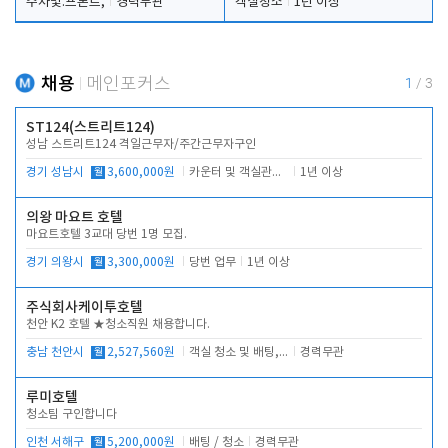
주차및.프론트,
경력무관
객실청소
1년 이상
채용
메인포커스
1
/
3
ST124(스트리트124)
성남 스트리트124 격일근무자/주간근무자구인
경기 성남시
월
3,600,000원
카운터 및 객실관리 전반
1년 이상
의왕 마요트 호텔
마요트호텔 3교대 당번 1명 모집.
경기 의왕시
월
3,300,000원
당번 업무
1년 이상
주식회사케이투호텔
천안 K2 호텔 ★청소직원 채용합니다.
충남 천안시
월
2,527,560원
객실 청소 및 배팅, 주변 시설 청소
경력무관
루미호텔
청소팀 구인합니다
인천 서해구
월
5,200,000원
배팅 / 청소
경력무관