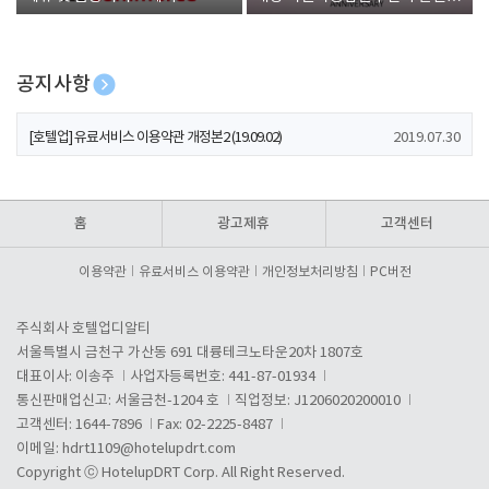
폰 증정
공지사항
[호텔업] 개인정보 처리방침 개정본1 (19.09.02)
2019.07.30
[호텔업] 유료서비스 이용약관 개정본2 (19.09.02)
2019.07.30
[호텔업] 개인정보 처리방침 개정본2 (19.09.02)
2019.07.30
홈
광고제휴
고객센터
이용약관
유료서비스 이용약관
개인정보처리방침
PC버전
주식회사 호텔업디알티
서울특별시 금천구 가산동 691 대륭테크노타운20차 1807호
대표이사: 이송주
사업자등록번호: 441-87-01934
통신판매업신고: 서울금천-1204 호
직업정보: J1206020200010
고객센터: 1644-7896
Fax: 02-2225-8487
이메일:
hdrt1109@hotelupdrt.com
Copyright ⓒ HotelupDRT Corp. All Right Reserved.