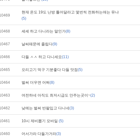
현재 온도 19도 난방 틀어달라고 몇번씩 전화하는애는 뮤냐
10469
(5)
10468
셰셰 하고 다니라는 말인가
(8)
10467
날씨때문에 졸립다
(9)
10466
다들 ㅅㅅ 하고 다니세요
(11)
10465
오리고기 먹구 기분좋다 다들 맛점
(5)
10464
벌써 더우면 어쩌
(8)
10463
여전하네 아직도 최저시급도 안주는곳이~
(2)
10462
낮에는 벌써 반팔입고 다니네
(3)
10461
10시 제비뽑기 모바일
(5)
10460
어서가라 다들가거라
(3)