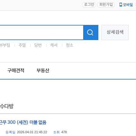
로그인
회원가입
모바일
로고
상세검색
부부팀
주말
당번
캐셔
청소
구매견적
부동산
수다방
무 300 (세전) 더블 없음
등록일
2026.04.01 21:45:22
조회
478