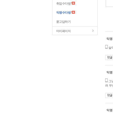
취업수다방
익명수다방
묻고답하기
마이페이지