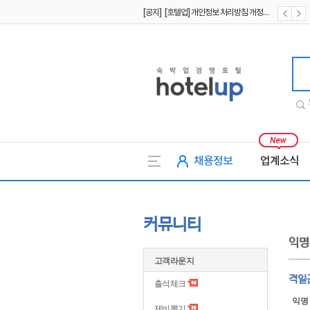
[공지] [호텔업] 개인정보 처리방침 개정본1 (19.09.02)
[공지] [호텔업] 유료서비스 이용약관 개정본2 (19.09.02)
호텔업
채용정보
업계소식
커뮤니티
익명
고객라운지
격일근
출석체크
익명
제비뽑기