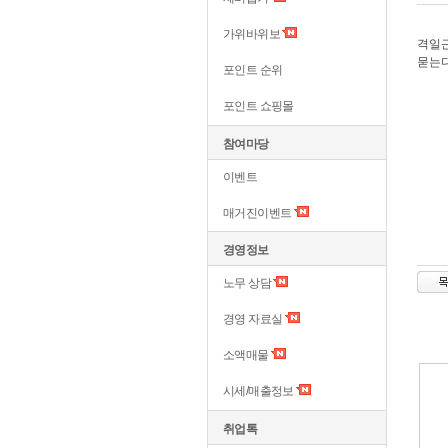
가위바위보
격일근
묻는다
포인트 순위
포인트 쇼핑몰
참여마당
이벤트
매거진이벤트
경영정보
노무 상담
경영 자료실
소액매물
시세/매출정보
취업톡