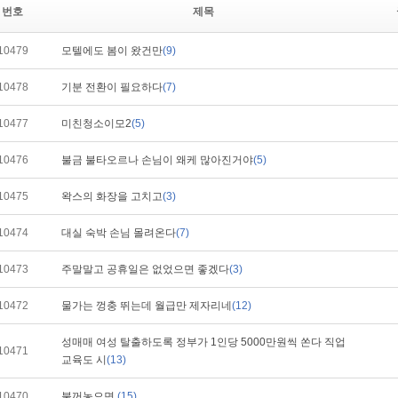
번호
제목
10479
모텔에도 봄이 왔건만
(9)
10478
기분 전환이 필요하다
(7)
10477
미친청소이모2
(5)
10476
불금 불타오르나 손님이 왜케 많아진거야
(5)
10475
왁스의 화장을 고치고
(3)
10474
대실 숙박 손님 몰려온다
(7)
10473
주말말고 공휴일은 없었으면 좋겠다
(3)
10472
물가는 껑충 뛰는데 월급만 제자리네
(12)
성매매 여성 탈출하도록 정부가 1인당 5000만원씩 쏜다 직업
10471
교육도 시
(13)
10470
불꺼놓으면
(15)