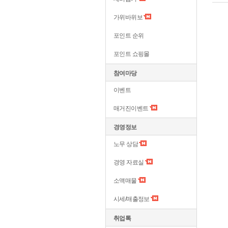
가위바위보
포인트 순위
포인트 쇼핑몰
참여마당
이벤트
매거진이벤트
경영정보
노무 상담
경영 자료실
소액매물
시세/매출정보
취업톡