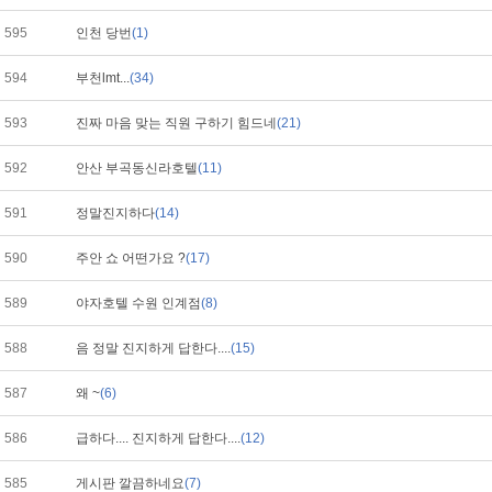
595
인천 당번
(1)
594
부천lmt...
(34)
593
진짜 마음 맞는 직원 구하기 힘드네
(21)
592
안산 부곡동신라호텔
(11)
591
정말진지하다
(14)
590
주안 쇼 어떤가요 ?
(17)
589
야자호텔 수원 인계점
(8)
588
음 정말 진지하게 답한다....
(15)
587
왜 ~
(6)
586
급하다.... 진지하게 답한다....
(12)
585
게시판 깔끔하네요
(7)