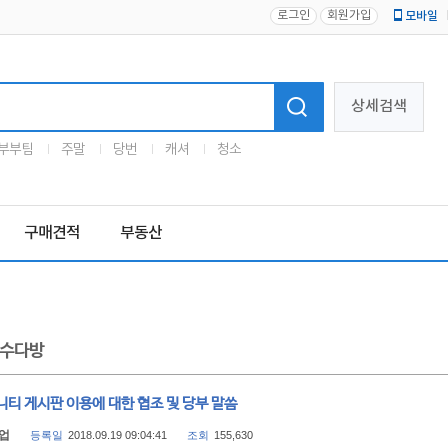
로그인
회원가입
모바일
로고
상세검색
부부팀
주말
당번
캐셔
청소
구매견적
부동산
수다방
티 게시판 이용에 대한 협조 및 당부 말씀
업
등록일
2018.09.19 09:04:41
조회
155,630