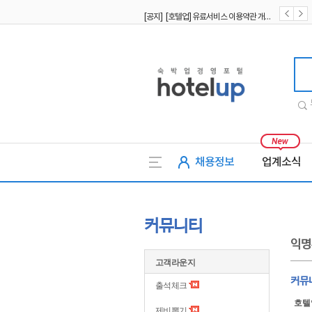
[공지] [호텔업] 유료서비스 이용약관 개정본2 (19.09.02)
[공지] [호텔업] 개인정보 처리방침 개정본2 (19.09.02)
호텔업
채용정보
업계소식
커뮤니티
익명
고객라운지
커뮤니
출석체크
호텔
제비뽑기