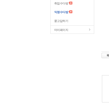
취업수다방
익명수다방
묻고답하기
마이페이지