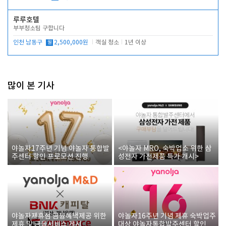
루루호텔
부부청소팀 구합니다
인천 남동구
월
2,500,000원
객실 청소
1년 이상
많이 본 기사
야놀자17주년 기념 야놀자 통합발
<야놀자 MRO, 숙박업소 위한 삼
주센터 할인 프로모션 진행
성전자 가전제품 특가 개시>
야놀자제휴점 금융혜택제공 위한
야놀자16주년 기념 제휴 숙박업주
제휴 및 금융서비스 게시
대상 야놀자통합발주센터 할인쿠