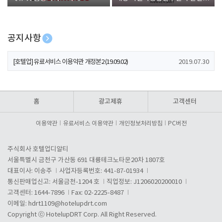
폰 증정
공지사항
[호텔업] 개인정보 처리방침 개정본1 (19.09.02)
2019.07.30
[호텔업] 유료서비스 이용약관 개정본2 (19.09.02)
2019.07.30
[호텔업] 개인정보 처리방침 개정본2 (19.09.02)
2019.07.30
홈
광고제휴
고객센터
이용약관
유료서비스 이용약관
개인정보처리방침
PC버전
주식회사 호텔업디알티
서울특별시 금천구 가산동 691 대륭테크노타운20차 1807호
대표이사: 이송주
사업자등록번호: 441-87-01934
통신판매업신고: 서울금천-1204 호
직업정보: J1206020200010
고객센터: 1644-7896
Fax: 02-2225-8487
이메일:
hdrt1109@hotelupdrt.com
Copyright ⓒ HotelupDRT Corp. All Right Reserved.