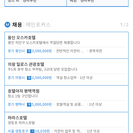
청소 외
경력무관
베팅
경력무관
채용
메인포커스
1
/
2
용인 오스카호텔
용인 처인구 오스카호텔에서 격일당번 채용합니다
경기 용인시
월
3,500,000원
전반적인 카운터 업무
경력무관
의왕 밀로스 관광호텔
주1회 휴무 청소 부부팀, 3교대 당번 모집합니다.
경기 의왕시
월
2,500,000원
객실 청소업무
1년 이상
호텔야자 평택역점
청소 1팀 구인합니다
경기 평택시
월
5,000,000원
호텔객실 및 공용시설 청소 관리
1년 이상
하라스호텔
영등포 하라스호텔
서울 영등포구
시
10,030원
카운터 업무 및 객실관리(청소상태 확인, 객실판매)
1년 이상