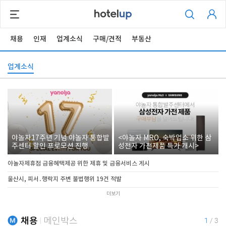
채용
인재
업계소식
구매/견적
부동산
업계소식
야놀자17주년 기념 야놀자 통합발
<야놀자 MRO, 숙박업소 위한 삼
주센터 할인 프로모션 진행
성전자 가전제품 특가 개시>
야놀자제휴점 금융혜택제공 위한 제휴 및 금융서비스 게시
울산시, 피서․행락지 주변 불법행위 19건 적발
더보기
채용
메인박스
1
/
3