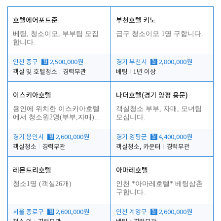
호텔에어포트준
부천호텔 키노
베팅, 청소이모, 부부팀 모집
급구 청소이모 1명 구합니다.
합니다.
인천 중구
월
2,500,000원
경기 부천시
월
2,800,000원
객실 및 호텔청소
경력무관
베팅
1년 이상
이스키아호텔
나더호텔(경기 양평 용문)
용인에 위치한 이스키아호텔
객실청소 부부, 자매, 모녀팀
에서 청소원2명(부부,자매)을
모십니다.
모집합니다..
경기 용인시
월
2,600,000원
경기 양평군
월
4,400,000원
객실청소
경력무관
객실청소, 카운터
경력무관
레몬트리호텔
아마레호텔
청소1명 (객실26개)
인천 *아마레호텔* 베팅삼촌
구합니다.
서울 종로구
월
2,600,000원
인천 계양구
월
2,600,000원