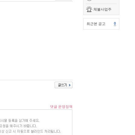
체불사업주
0
최근본 공고