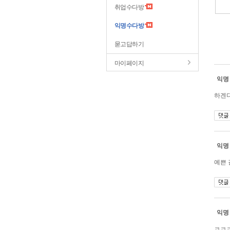
취업수다방
익명수다방
묻고답하기
마이페이지