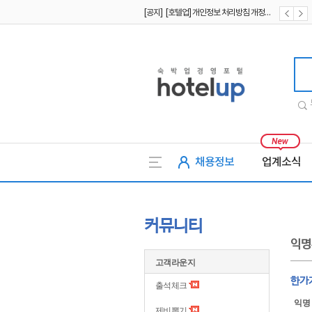
[공지] [호텔업] 개인정보 처리방침 개정본1 (19.09.02)
[공지] [호텔업] 유료서비스 이용약관 개정본2 (19.09.02)
호텔업
채용정보
업계소식
커뮤니티
익명
고객라운지
한가지
출석체크
익명
제비뽑기