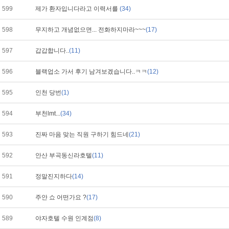
599
제가 환자입니다라고 이력서를
(34)
598
무지하고 개념없으면... 전화하지마라~~~
(17)
597
갑갑합니다..
(11)
596
블랙업소 가서 후기 남겨보겠습니다..ㅋㅋ
(12)
595
인천 당번
(1)
594
부천lmt...
(34)
593
진짜 마음 맞는 직원 구하기 힘드네
(21)
592
안산 부곡동신라호텔
(11)
591
정말진지하다
(14)
590
주안 쇼 어떤가요 ?
(17)
589
야자호텔 수원 인계점
(8)