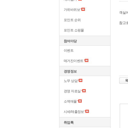
가위바위보
객실에
포인트 순위
참고로
포인트 쇼핑몰
참여마당
이벤트
매거진이벤트
경영정보
노무 상담
경영 자료실
소액매물
시세/매출정보
취업톡