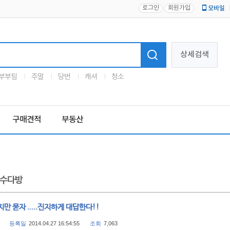
로그인
회원가입
모바일
로고
상세검색
부부팀
주말
당번
캐셔
청소
구매견적
부동산
수다방
만 묻자 .....진지하게 대답한다!!
등록일
2014.04.27 16:54:55
조회
7,063