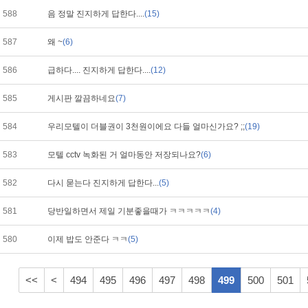
588
음 정말 진지하게 답한다....
(15)
587
왜 ~
(6)
586
급하다.... 진지하게 답한다....
(12)
585
게시판 깔끔하네요
(7)
584
우리모텔이 더블권이 3천원이에요 다들 얼마신가요? ;;
(19)
583
모텔 cctv 녹화된 거 얼마동안 저장되나요?
(6)
582
다시 묻는다 진지하게 답한다...
(5)
581
당반일하면서 제일 기분좋을때가 ㅋㅋㅋㅋㅋ
(4)
580
이제 밥도 안준다 ㅋㅋ
(5)
<<
<
494
495
496
497
498
499
500
501