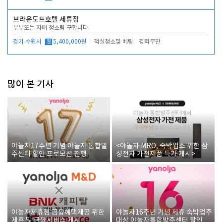
브라운도트호텔 세류점
부부또는 자매 청소팀 구합니다.
경기 수원시
월
5,400,000원
객실청소및 베팅
경력무관
많이 본 기사
야놀자17주년 기념 야놀자 통합발
<야놀자 MRO, 숙박업소 위한 삼
주센터 할인 프로모션 진행
성전자 가전제품 특가 개시>
야놀자제휴점 금융혜택제공 위한
야놀자16주년 기념 제휴 숙박업주
제휴 및 금융서비스 게시
대상 야놀자통합발주센터 할인쿠