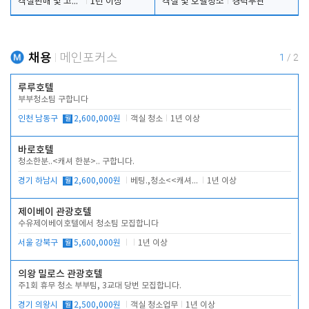
객실판매 및 고객응대
1년 이상
객실 및 호텔청소
경력무관
채용
메인포커스
1
/
2
루루호텔
부부청소팀 구합니다
인천 남동구
월
2,600,000원
객실 청소
1년 이상
바로호텔
청소한분..<캐셔 한분>.. 구합니다.
경기 하남시
월
2,600,000원
베팅.,청소<<캐셔 모셔봅니다.
1년 이상
제이베이 관광호텔
수유제이베이호텔에서 청소팀 모집합니다
서울 강북구
월
5,600,000원
1년 이상
의왕 밀로스 관광호텔
주1회 휴무 청소 부부팀, 3교대 당번 모집합니다.
경기 의왕시
월
2,500,000원
객실 청소업무
1년 이상