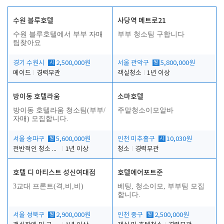
수원 블루호텔
사당역 메트로21
수원 블루호텔에서 부부 자매
부부 청소팀 구합니다
팀찾아요
경기 수원시
시
2,500,000원
서울 관악구
월
5,800,000원
메이드
경력무관
객실청소
1년 이상
방이동 호텔라움
소마호텔
방이동 호텔라움 청소팀(부부/
주말청소이모알바
자매) 모집합니다.
서울 송파구
월
5,600,000원
인천 미추홀구
시
10,030원
전반적인 청소 업무(객실청소.객실정리)
1년 이상
청소
경력무관
호텔 디 아티스트 성신여대점
호텔에어포트준
3교대 프론트(격,비,비)
베팅, 청소이모, 부부팀 모집
합니다.
서울 성북구
월
2,900,000원
인천 중구
월
2,500,000원