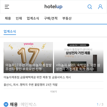
채용
인재
업계소식
구매/견적
부동산
업계소식
야놀자17주년 기념 야놀자 통합발
<야놀자 MRO, 숙박업소 위한 삼
주센터 할인 프로모션 진행
성전자 가전제품 특가 개시>
야놀자제휴점 금융혜택제공 위한 제휴 및 금융서비스 게시
울산시, 피서․행락지 주변 불법행위 19건 적발
더보기
채용
메인박스
1
/
3