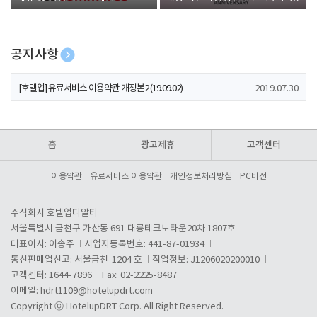
폰 증정
공지사항
[호텔업] 개인정보 처리방침 개정본1 (19.09.02)
2019.07.30
[호텔업] 유료서비스 이용약관 개정본2 (19.09.02)
2019.07.30
[호텔업] 개인정보 처리방침 개정본2 (19.09.02)
2019.07.30
홈
광고제휴
고객센터
이용약관
유료서비스 이용약관
개인정보처리방침
PC버전
주식회사 호텔업디알티
서울특별시 금천구 가산동 691 대륭테크노타운20차 1807호
대표이사: 이송주
사업자등록번호: 441-87-01934
통신판매업신고: 서울금천-1204 호
직업정보: J1206020200010
고객센터: 1644-7896
Fax: 02-2225-8487
이메일:
hdrt1109@hotelupdrt.com
Copyright ⓒ HotelupDRT Corp. All Right Reserved.