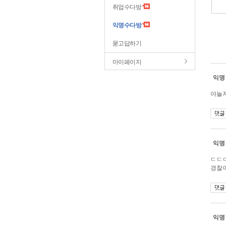
취업수다방
익명수다방
묻고답하기
마이페이지