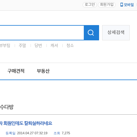
로그인
회원가입
모바일
로고
상세검색
부부팀
주말
당번
캐셔
청소
구매견적
부동산
수다방
자 회원인데도 칼퇴실하라네요
등록일
2014.04.27 07:32:19
조회
7,275