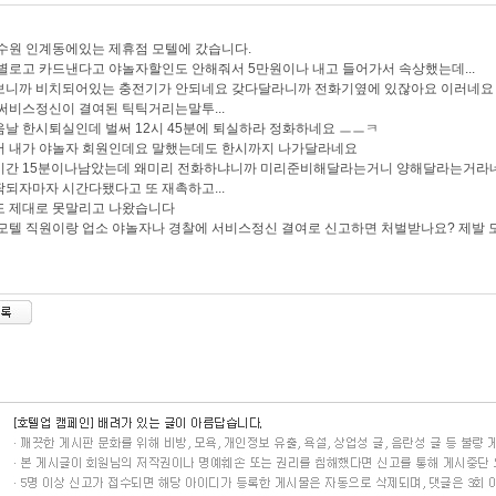
수원 인계동에있는 제휴점 모텔에 갔습니다.
별로고 카드낸다고 야놀자할인도 안해줘서 5만원이나 내고 들어가서 속상했는데...
보니까 비치되어있는 충전기가 안되네요 갖다달라니까 전화기옆에 있잖아요 이러네요
써비스정신이 결여된 틱틱거리는말투...
날 한시퇴실인데 벌써 12시 45분에 퇴실하라 정화하네요 ㅡㅡㅋ
서 내가 야놀자 회원인데요 말했는데도 한시까지 나가달라네요
시간 15분이나남았는데 왜미리 전화하냐니까 미리준비해달라는거니 양해달라는거라
되자마자 시간다됐다고 또 재촉하고...
도 제대로 못말리고 나왔습니다
모텔 직원이랑 업소 야놀자나 경찰에 서비스정신 결여로 신고하면 처벌받나요? 제발