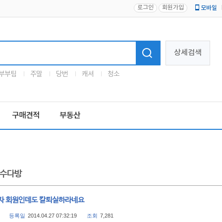
로그인
회원가입
모바일
로고
상세검색
부부팀
주말
당번
캐셔
청소
구매견적
부동산
수다방
자 회원인데도 칼퇴실하라네요
등록일
2014.04.27 07:32:19
조회
7,281