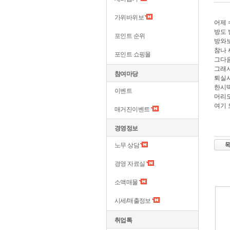
가위바위보
어제 
방도 
포인트 순위
방와
참나 
포인트 쇼핑몰
그다음
그래
참여마당
퇴실
한시딱
이벤트
머리
여기 
매거진이벤트
경영정보
노무 상담
경영 자료실
소액매물
시세/매출정보
취업톡