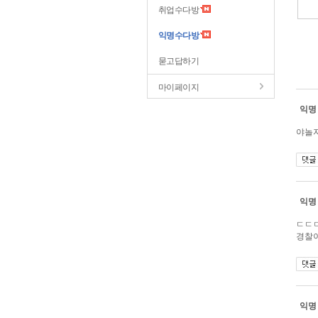
취업수다방
익명수다방
묻고답하기
마이페이지