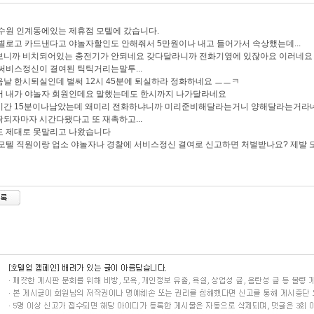
수원 인계동에있는 제휴점 모텔에 갔습니다.
별로고 카드낸다고 야놀자할인도 안해줘서 5만원이나 내고 들어가서 속상했는데...
보니까 비치되어있는 충전기가 안되네요 갖다달라니까 전화기옆에 있잖아요 이러네요
써비스정신이 결여된 틱틱거리는말투...
날 한시퇴실인데 벌써 12시 45분에 퇴실하라 정화하네요 ㅡㅡㅋ
서 내가 야놀자 회원인데요 말했는데도 한시까지 나가달라네요
시간 15분이나남았는데 왜미리 전화하냐니까 미리준비해달라는거니 양해달라는거라
되자마자 시간다됐다고 또 재촉하고...
도 제대로 못말리고 나왔습니다
모텔 직원이랑 업소 야놀자나 경찰에 서비스정신 결여로 신고하면 처벌받나요? 제발