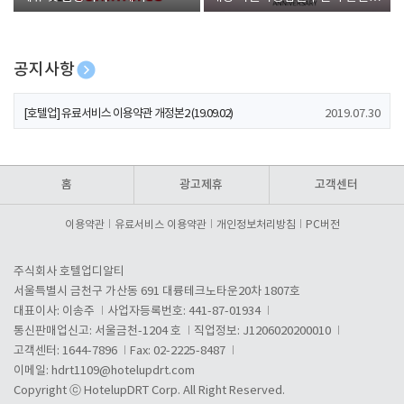
폰 증정
공지사항
[호텔업] 개인정보 처리방침 개정본1 (19.09.02)
2019.07.30
[호텔업] 유료서비스 이용약관 개정본2 (19.09.02)
2019.07.30
[호텔업] 개인정보 처리방침 개정본2 (19.09.02)
2019.07.30
홈
광고제휴
고객센터
이용약관
유료서비스 이용약관
개인정보처리방침
PC버전
주식회사 호텔업디알티
서울특별시 금천구 가산동 691 대륭테크노타운20차 1807호
대표이사: 이송주
사업자등록번호: 441-87-01934
통신판매업신고: 서울금천-1204 호
직업정보: J1206020200010
고객센터: 1644-7896
Fax: 02-2225-8487
이메일:
hdrt1109@hotelupdrt.com
Copyright ⓒ HotelupDRT Corp. All Right Reserved.