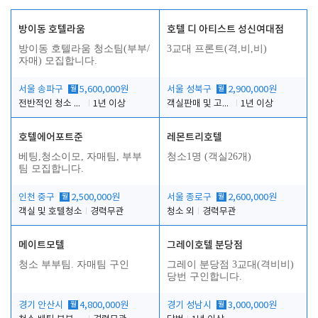
방이동 호텔라움
호텔 디 아티스트 성신여대점
방이동 호텔라움 청소팀(부부/
3교대 프론트(격,비,비)
자매) 모집합니다.
서울 송파구
월
5,600,000원
서울 성북구
월
2,900,000원
전반적인 청소 업무(객실청소.객실정리)
1년 이상
객실판매 및 고객응대
1년 이상
호텔에어포트준
레몬트리호텔
베팅,청소이모, 자매팀, 부부
청소1명 (객실26개)
팀 모집합니다.
인천 중구
월
2,500,000원
서울 종로구
월
2,600,000원
객실 및 호텔청소
경력무관
청소 외
경력무관
메이트모텔
그레이호텔 분당점
청소 부부팀. 자매팀 구인
그레이 분당점 3교대(격비비)
당번 구인합니다.
경기 안산시
월
4,800,000원
경기 성남시
월
3,000,000원