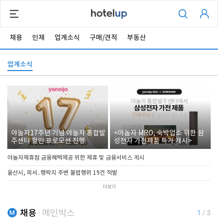
채용
인재
업계소식
구매/견적
부동산
업계소식
야놀자17주년 기념 야놀자 통합발
<야놀자 MRO, 숙박업소 위한 삼
주센터 할인 프로모션 진행
성전자 가전제품 특가 개시>
야놀자제휴점 금융혜택제공 위한 제휴 및 금융서비스 게시
울산시, 피서․행락지 주변 불법행위 19건 적발
더보기
채용
메인박스
1
/
3