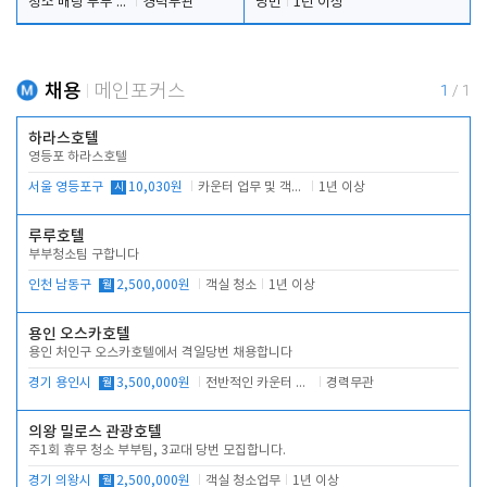
청소 배팅 부부 구합니다
경력무관
당번
1년 이상
채용
메인포커스
1
/
1
하라스호텔
영등포 하라스호텔
서울 영등포구
시
10,030원
카운터 업무 및 객실관리(청소상태 확인, 객실판매)
1년 이상
루루호텔
부부청소팀 구합니다
인천 남동구
월
2,500,000원
객실 청소
1년 이상
용인 오스카호텔
용인 처인구 오스카호텔에서 격일당번 채용합니다
경기 용인시
월
3,500,000원
전반적인 카운터 업무
경력무관
의왕 밀로스 관광호텔
주1회 휴무 청소 부부팀, 3교대 당번 모집합니다.
경기 의왕시
월
2,500,000원
객실 청소업무
1년 이상