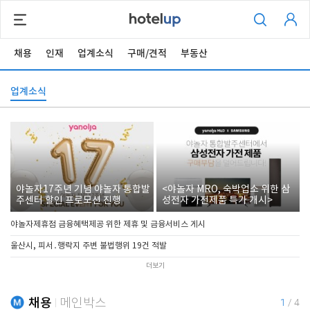
채용
인재
업계소식
구매/견적
부동산
업계소식
야놀자17주년 기념 야놀자 통합발
<야놀자 MRO, 숙박업소 위한 삼
주센터 할인 프로모션 진행
성전자 가전제품 특가 개시>
야놀자제휴점 금융혜택제공 위한 제휴 및 금융서비스 게시
울산시, 피서․행락지 주변 불법행위 19건 적발
더보기
채용
메인박스
1
/
4