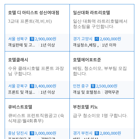
호텔 디 아티스트 성신여대점
일산대화 라트리호텔
3교대 프론트(격,비,비)
일산 대화역 라트리호텔에서
청소팀을 구인합니다.
서울 성북구
월
2,900,000원
경기 고양시
시
2,600,000원
객실판매 및 고객응대
1년 이상
객실청소,베팅 ,
1년 이하
호텔클래시
호텔에어포트준
수유 클래시호텔 프론트 과장
베팅, 청소이모, 부부팀 모집
님 구합니다.
합니다.
서울 강북구
월
3,400,000원
인천 중구
월
2,500,000원
프론트 및 객실관리
1년 이상
객실 및 호텔청소
경력무관
큐비스트호텔
부천호텔 키노
큐비스트 프런트직원공고 (숙
급구 청소이모 1명 구합니다.
식제공/월4회휴무)
충남 당진시
월
3,000,000원
경기 부천시
월
2,800,000원