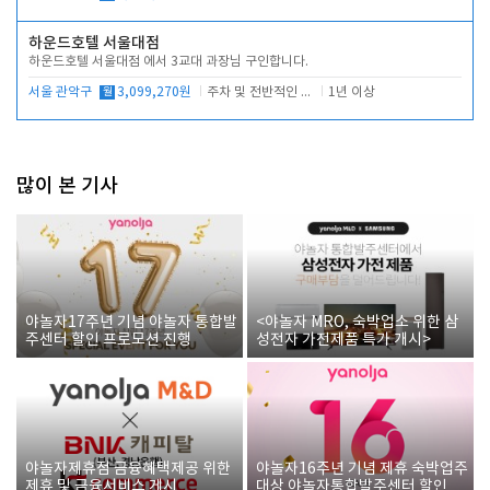
하운드호텔 서울대점
하운드호텔 서울대점 에서 3교대 과장님 구인합니다.
서울 관악구
월
3,099,270원
주차 및 전반적인 당번업무
1년 이상
많이 본 기사
야놀자17주년 기념 야놀자 통합발
<야놀자 MRO, 숙박업소 위한 삼
주센터 할인 프로모션 진행
성전자 가전제품 특가 개시>
야놀자제휴점 금융혜택제공 위한
야놀자16주년 기념 제휴 숙박업주
제휴 및 금융서비스 게시
대상 야놀자통합발주센터 할인쿠