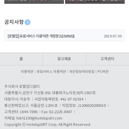
폰 증정
공지사항
[호텔업] 개인정보 처리방침 개정본1 (19.09.02)
2019.07.30
[호텔업] 유료서비스 이용약관 개정본2 (19.09.02)
2019.07.30
[호텔업] 개인정보 처리방침 개정본2 (19.09.02)
2019.07.30
홈
광고제휴
고객센터
이용약관
유료서비스 이용약관
개인정보처리방침
PC버전
주식회사 호텔업디알티
서울특별시 금천구 가산동 691 대륭테크노타운20차 1807호
대표이사: 이송주
사업자등록번호: 441-87-01934
통신판매업신고: 서울금천-1204 호
직업정보: J1206020200010
고객센터: 1644-7896
Fax: 02-2225-8487
이메일:
hdrt1109@hotelupdrt.com
Copyright ⓒ HotelupDRT Corp. All Right Reserved.