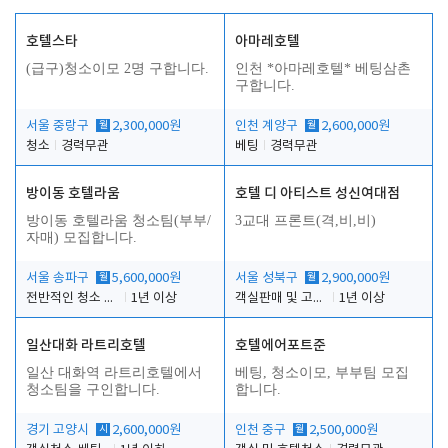
호텔스타
아마레호텔
(급구)청소이모 2명 구합니다.
인천 *아마레호텔* 베팅삼촌
구합니다.
서울 중랑구
월
2,300,000원
인천 계양구
월
2,600,000원
청소
경력무관
베팅
경력무관
방이동 호텔라움
호텔 디 아티스트 성신여대점
방이동 호텔라움 청소팀(부부/
3교대 프론트(격,비,비)
자매) 모집합니다.
서울 송파구
월
5,600,000원
서울 성북구
월
2,900,000원
전반적인 청소 업무(객실청소.객실정리)
1년 이상
객실판매 및 고객응대
1년 이상
일산대화 라트리호텔
호텔에어포트준
일산 대화역 라트리호텔에서
베팅, 청소이모, 부부팀 모집
청소팀을 구인합니다.
합니다.
경기 고양시
시
2,600,000원
인천 중구
월
2,500,000원