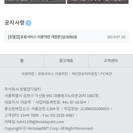
폰 증정
공지사항
[호텔업] 개인정보 처리방침 개정본1 (19.09.02)
2019.07.30
[호텔업] 유료서비스 이용약관 개정본2 (19.09.02)
2019.07.30
[호텔업] 개인정보 처리방침 개정본2 (19.09.02)
2019.07.30
홈
광고제휴
고객센터
이용약관
유료서비스 이용약관
개인정보처리방침
PC버전
주식회사 호텔업디알티
서울특별시 금천구 가산동 691 대륭테크노타운20차 1807호
대표이사: 이송주
사업자등록번호: 441-87-01934
통신판매업신고: 서울금천-1204 호
직업정보: J1206020200010
고객센터: 1644-7896
Fax: 02-2225-8487
이메일:
hdrt1109@hotelupdrt.com
Copyright ⓒ HotelupDRT Corp. All Right Reserved.