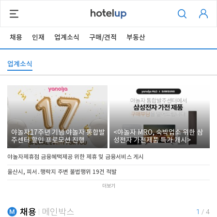
채용
인재
업계소식
구매/견적
부동산
업계소식
야놀자17주년 기념 야놀자 통합발
<야놀자 MRO, 숙박업소 위한 삼
주센터 할인 프로모션 진행
성전자 가전제품 특가 개시>
야놀자제휴점 금융혜택제공 위한 제휴 및 금융서비스 게시
울산시, 피서․행락지 주변 불법행위 19건 적발
더보기
채용
메인박스
1
/
4