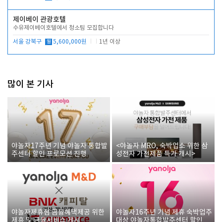
제이베이 관광호텔
수유제이베이호텔에서 청소팀 모집합니다
서울 강북구
월
5,600,000원
1년 이상
많이 본 기사
야놀자17주년 기념 야놀자 통합발
<야놀자 MRO, 숙박업소 위한 삼
주센터 할인 프로모션 진행
성전자 가전제품 특가 개시>
야놀자제휴점 금융혜택제공 위한
야놀자16주년 기념 제휴 숙박업주
제휴 및 금융서비스 게시
대상 야놀자통합발주센터 할인쿠