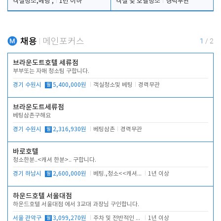
객실청소,베팅 ,
1년 이하
객실 및 호텔청소
경력무관
채용
메인포커스
1
/
2
브라운도트호텔 세류점
부부또는 자매 청소팀 구합니다.
경기 수원시
월
5,400,000원
객실청소및 베팅
경력무관
브라운도트세류점
베팅삼촌구해요
경기 수원시
월
2,316,930원
베팅삼촌
경력무관
바로호텔
청소한분..<캐셔 한분>.. 구합니다.
경기 하남시
월
2,600,000원
베팅.,청소<<캐셔 모셔봅니다.
1년 이상
하운드호텔 서울대점
하운드호텔 서울대점 에서 3교대 과장님 구인합니다.
서울 관악구
월
3,099,270원
주차 및 전반적인 당번업무
1년 이상