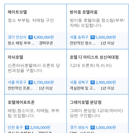
메이트모텔
방이동 호텔라움
청소 부부팀. 자매팀 구인
방이동 호텔라움 청소팀(부부/
자매) 모집합니다.
경기 안산시
월
4,800,000원
서울 송파구
월
5,600,000원
청소 배팅 부부 구합니다
경력무관
전반적인 청소 업무(객실청소.객실정리)
1년 이상
라뉘호텔
호텔 디 아티스트 성신여대점
신촌라뉘호텔에서 프론트 당
3교대 프론트(격,비,비)
번과장을 구합니다.
서울 마포구
월
3,700,000원
서울 성북구
월
2,900,000원
전반적인 프론트 당번업무
1년 이상
객실판매 및 고객응대
1년 이상
호텔에어포트준
그레이호텔 분당점
베팅,청소이모, 자매팀, 부부
그레이 분당점 3교대(격비비)
팀 모집합니다.
당번 구인합니다.
인천 중구
월
2,500,000원
경기 성남시
월
3,000,000원