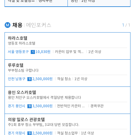
객실 및 호텔청소
경력무관
당번
1년 이상
채용
메인포커스
1
/
1
하라스호텔
영등포 하라스호텔
서울 영등포구
시
10,030원
카운터 업무 및 객실관리(청소상태 확인, 객실판매)
1년 이상
루루호텔
부부청소팀 구합니다
인천 남동구
월
2,500,000원
객실 청소
1년 이상
용인 오스카호텔
용인 처인구 오스카호텔에서 격일당번 채용합니다
경기 용인시
월
3,500,000원
전반적인 카운터 업무
경력무관
의왕 밀로스 관광호텔
주1회 휴무 청소 부부팀, 3교대 당번 모집합니다.
경기 의왕시
월
2,500,000원
객실 청소업무
1년 이상