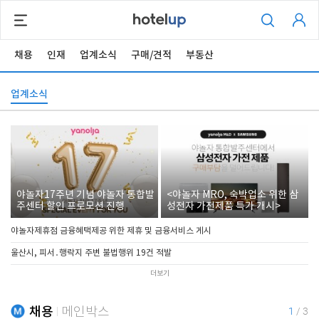
채용
인재
업계소식
구매/견적
부동산
업계소식
야놀자17주년 기념 야놀자 통합발
<야놀자 MRO, 숙박업소 위한 삼
주센터 할인 프로모션 진행
성전자 가전제품 특가 개시>
야놀자제휴점 금융혜택제공 위한 제휴 및 금융서비스 게시
울산시, 피서․행락지 주변 불법행위 19건 적발
더보기
채용
메인박스
1
/
3