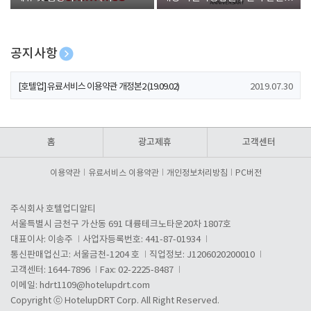
폰 증정
공지사항
[호텔업] 개인정보 처리방침 개정본1 (19.09.02)
2019.07.30
[호텔업] 유료서비스 이용약관 개정본2 (19.09.02)
2019.07.30
[호텔업] 개인정보 처리방침 개정본2 (19.09.02)
2019.07.30
홈
광고제휴
고객센터
이용약관
유료서비스 이용약관
개인정보처리방침
PC버전
주식회사 호텔업디알티
서울특별시 금천구 가산동 691 대륭테크노타운20차 1807호
대표이사: 이송주
사업자등록번호: 441-87-01934
통신판매업신고: 서울금천-1204 호
직업정보: J1206020200010
고객센터: 1644-7896
Fax: 02-2225-8487
이메일:
hdrt1109@hotelupdrt.com
Copyright ⓒ HotelupDRT Corp. All Right Reserved.