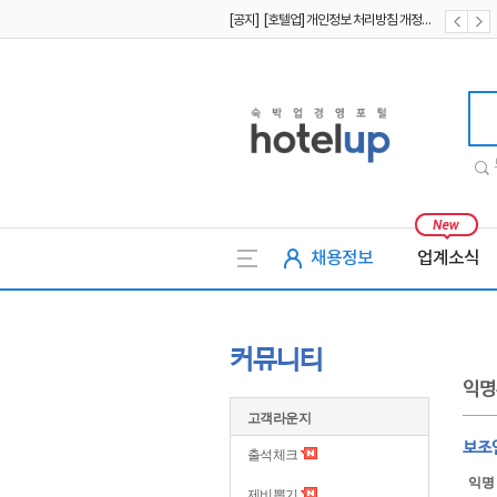
[공지] [호텔업] 개인정보 처리방침 개정본1 (19.09.02)
[공지] [호텔업] 유료서비스 이용약관 개정본2 (19.09.02)
호텔업
채용정보
업계소식
커뮤니티
익명
고객라운지
보조
출석체크
익명
제비뽑기