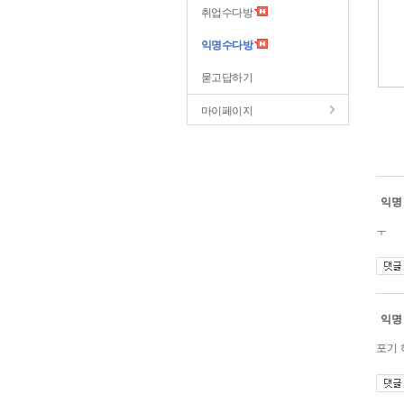
취업수다방
익명수다방
묻고답하기
마이페이지