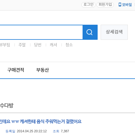
로그인
회원가입
모바일
로고
상세검색
부부팀
주말
당번
캐셔
청소
구매견적
부동산
수다방
인데요 ㅠㅠ 캐셔한테 음식 주워먹는거 걸렸어요
등록일
2014.04.25 20:22:12
조회
7,387