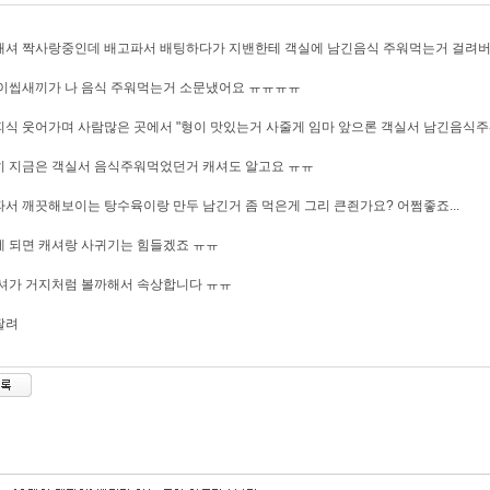
캐셔 짝사랑중인데 배고파서 배팅하다가 지밴한테 객실에 남긴음식 주워먹는거 걸려
이씹새끼가 나 음식 주워먹는거 소문냈어요 ㅠㅠㅠㅠ
식 웃어가며 사람많은 곳에서 "형이 맛있는거 사줄게 임마 앞으론 객실서 남긴음식
 지금은 객실서 음식주워먹었던거 캐셔도 알고요 ㅠㅠ
서 깨끗해보이는 탕수육이랑 만두 남긴거 좀 먹은게 그리 큰죈가요? 어쩜좋죠...
 되면 캐셔랑 사귀기는 힘들겠죠 ㅠㅠ
셔가 거지처럼 볼까해서 속상합니다 ㅠㅠ
팔려