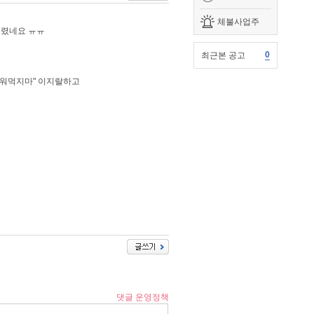
체불사업주
버렸네요 ㅠㅠ
0
최근본 공고
주워먹지마" 이지랄하고