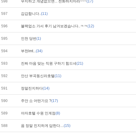
598
무지하고 개념없으면... 전화하지마라~~~
(17)
597
갑갑합니다..
(11)
596
블랙업소 가서 후기 남겨보겠습니다..ㅋㅋ
(12)
595
인천 당번
(1)
594
부천lmt...
(34)
593
진짜 마음 맞는 직원 구하기 힘드네
(21)
592
안산 부곡동신라호텔
(11)
591
정말진지하다
(14)
590
주안 쇼 어떤가요 ?
(17)
589
야자호텔 수원 인계점
(8)
588
음 정말 진지하게 답한다....
(15)