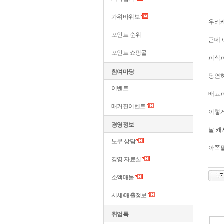
가위바위보
우리
포인트 순위
근데 
포인트 쇼핑몰
피식피
참여마당
당연히
이벤트
배고파
매거진이벤트
이렇게
경영정보
날 캐
노무 상담
아쪽
경영 자료실
소액매물
시세/매출정보
취업톡