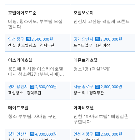
호텔에어포트준
호텔오로이
베팅, 청소이모, 부부팀 모집
안산시 고잔동 격일제 프론트
합니다.
인천 중구
월
2,500,000원
경기 안산시
월
3,300,000원
객실 및 호텔청소
경력무관
프론트업무
1년 이상
이스키아호텔
레몬트리호텔
용인에 위치한 이스키아호텔
청소1명 (객실26개)
에서 청소원2명(부부,자매)을
모집합니다..
경기 용인시
월
2,600,000원
서울 종로구
월
2,600,000원
객실청소
경력무관
청소 외
경력무관
메이트모텔
아마레호텔
청소 부부팀. 자매팀 구인
인천 *아마레호텔* 베팅삼촌
구합니다.
경기 안산시
월
4,800,000원
인천 계양구
월
2,600,000원