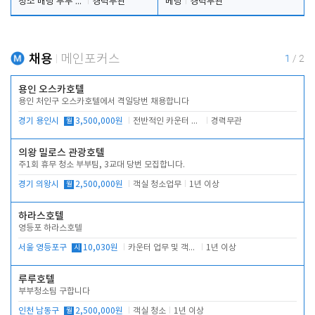
청소 배팅 부부 구합니다
경력무관
베팅
경력무관
채용
메인포커스
1
/
2
용인 오스카호텔
용인 처인구 오스카호텔에서 격일당번 채용합니다
경기 용인시
월
3,500,000원
전반적인 카운터 업무
경력무관
의왕 밀로스 관광호텔
주1회 휴무 청소 부부팀, 3교대 당번 모집합니다.
경기 의왕시
월
2,500,000원
객실 청소업무
1년 이상
하라스호텔
영등포 하라스호텔
서울 영등포구
시
10,030원
카운터 업무 및 객실관리(청소상태 확인, 객실판매)
1년 이상
루루호텔
부부청소팀 구합니다
인천 남동구
월
2,500,000원
객실 청소
1년 이상