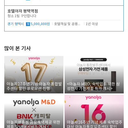
호텔야자 평택역점
청소 1팀 구인합니다
경기 평택시
월
5,000,000원
호텔객실 및 공용시설 청소 관리
1년 이상
많이 본 기사
야놀자17주년 기념 야놀자 통합발
<야놀자 MRO, 숙박업소 위한 삼
주센터 할인 프로모션 진행
성전자 가전제품 특가 개시>
야놀자제휴점 금융혜택제공 위한
야놀자16주년 기념 제휴 숙박업주
제휴 및 금융서비스 게시
대상 야놀자통합발주센터 할인쿠