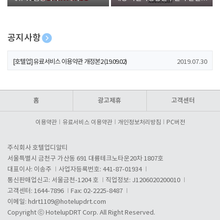
폰 증정
공지사항
[호텔업] 개인정보 처리방침 개정본1 (19.09.02)
2019.07.30
[호텔업] 유료서비스 이용약관 개정본2 (19.09.02)
2019.07.30
[호텔업] 개인정보 처리방침 개정본2 (19.09.02)
2019.07.30
홈
광고제휴
고객센터
이용약관
유료서비스 이용약관
개인정보처리방침
PC버전
주식회사 호텔업디알티
서울특별시 금천구 가산동 691 대륭테크노타운20차 1807호
대표이사: 이송주
사업자등록번호: 441-87-01934
통신판매업신고: 서울금천-1204 호
직업정보: J1206020200010
고객센터: 1644-7896
Fax: 02-2225-8487
이메일:
hdrt1109@hotelupdrt.com
Copyright ⓒ HotelupDRT Corp. All Right Reserved.