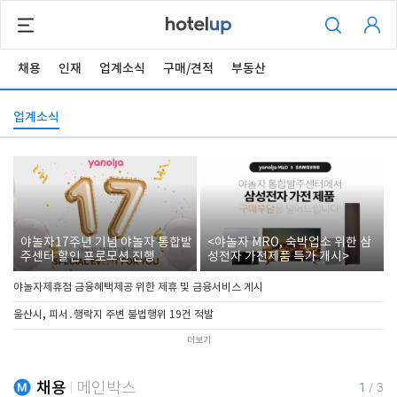
채용
인재
업계소식
구매/견적
부동산
업계소식
야놀자17주년 기념 야놀자 통합발
<야놀자 MRO, 숙박업소 위한 삼
주센터 할인 프로모션 진행
성전자 가전제품 특가 개시>
야놀자제휴점 금융혜택제공 위한 제휴 및 금융서비스 게시
울산시, 피서․행락지 주변 불법행위 19건 적발
더보기
채용
메인박스
1
/
3