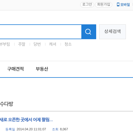
로그인
회원가입
모바일
로고
상세검색
부부팀
주말
당번
캐셔
청소
구매견적
부동산
수다방
새로 오픈한 곳에서 어제 짤림...
등록일
2014.04.20 11:01:07
조회
8,067