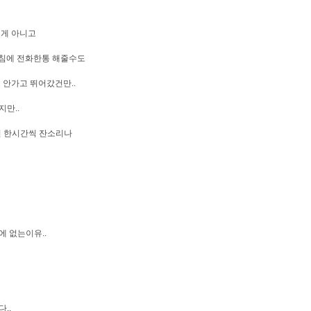
는게 아니고
아침에 전화한통 해줄수도
 안가고 뛰어갔건만..
지만..
면 한시간씩 잔소리나
 없는이유..
..