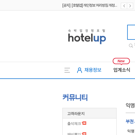
[공지] [호텔업] 유료서비스 이용약관 개정본2 (19.09.02)
[공지] [호텔업] 개인정보 처리방침 개정본2 (19.09.02)
호텔업
채용정보
업계소식
커뮤니티
익명
고객라운지
부천 
출석체크
익명
제비뽑기