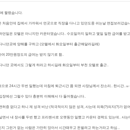
에 짤렸습니다.
 처음인데 집에서 가까워서 먼곳으로 직장을 다니고 있던도중 쉬는날 면접보러갔습니
하던일은 모텔은 아니지만 카운터였습니다.. 수요일까지 일하고 몇일 일한 급여를 받
다니던곳에 양해를 구하고 (모텔에서 화요일부터 출근해달라길래)
여 20만원정도의 급여는 받지 않기로 함..
다니던 곳에서도 그렇게 하라고 하시길래 화요일부터 부천 모텔로 출근..
으로 24시간 두번 일했는데 아침에 퇴근시간 쯤 되면 사장님께서 잔소리.. 한시간..ㅠ
입장에선 그럴수 있다 충분히 이해해서 다 들어줬습니다..
면허증 없다고 하니 제 성격 비난 (적극적이지 않은 성격, 사는데 의욕(?)의지(?)가 없어
살면서 내 장사를 두번 했고 프리랜서로 오랫동안 일했고 카운터 경력도 있는데.. 사
지 그런거 없는 사람은 가만히 앉아서 시간때우고 돈벌려고 하는거라고 하심...