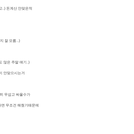
..) 돈계산 안맞은적
잘 모름...)
않은 주말 얘기..)
견이 안맞으시는거
직히 무섭고 싸울수가
달라면 무조건 해줬기때문에