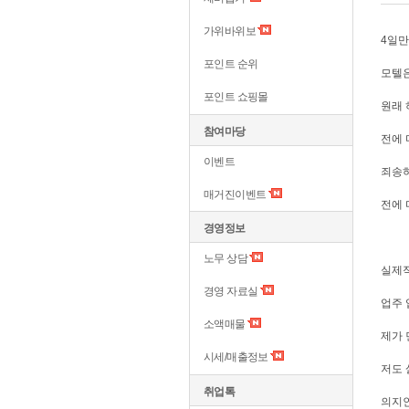
가위바위보
4일만
포인트 순위
모텔은
포인트 쇼핑몰
원래 
참여마당
전에 
이벤트
죄송하
매거진이벤트
전에 
경영정보
노무 상담
실제적
경영 자료실
업주 
소액매물
제가 
시세/매출정보
저도 
취업톡
의지인