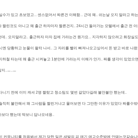
실수가 있고 초보였고... 센스없어서 짜른건 이해함... 근데 왜.. 쉬는날 오지 말라고 하
 짤린것도 아니고 왜 출근 하자마자 짤른건지.. 24시간 돌아가는 모텔에서 출근 전 
데.. 오지말라고.. 출근하자 마자 집에 가라는건 뭔가요... 지각하지 않으려고 화장실도
시엔 당황하고 눈물이 왈칵 나서.. 그 자리를 빨리 빠져나오고싶어서 돈 받고 바로 나왔
지하철 타는데 왜 출근 시켜놓고 1분만에 가라는지 이해가 안가.. 짜를 생각이 있었으
지..ㅡ..ㅡ
다니기 전에 이미 캐셔 2명 짤랐고 청소팀도 몇번 갈았다길래 불안불안 했는데..
솔직히 불안해서 왜 그사람들 짤린거냐고 물어보면 다 그만한 이유가 있었다 짜를수밖에
보다 했는데 딱보니 답나오네용..
이 커뮤니티를 처음봐서 제가 당한 일은 새발의 피 애기 애교수준밖에 안돼는것같습니다