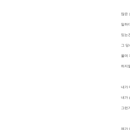
많은 
일하다
있는건
그 당
울며 
하지말
내가 
내가 
그런가
제가 