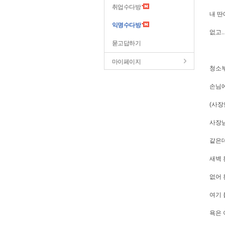
취업수다방
내 딴
익명수다방
없고.
묻고답하기
마이페이지
청소부
손님에
(사장
사장님
같은데
새벽 
없어 
여기 
욕은 