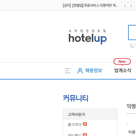
[공지] [호텔업] 유료서비스 이용약관 개정본2 (19.09.02)
[공지] [호텔업] 개인정보 처리방침 개정본2 (19.09.02)
호텔업
채용정보
업계소식
커뮤니티
익명
고객라운지
.
출석체크
익명
제비뽑기