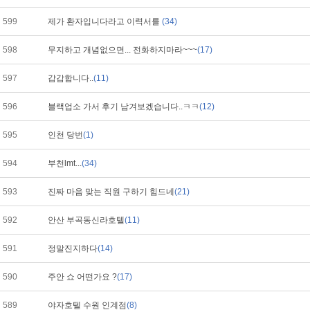
599
제가 환자입니다라고 이력서를
(34)
598
무지하고 개념없으면... 전화하지마라~~~
(17)
597
갑갑합니다..
(11)
596
블랙업소 가서 후기 남겨보겠습니다..ㅋㅋ
(12)
595
인천 당번
(1)
594
부천lmt...
(34)
593
진짜 마음 맞는 직원 구하기 힘드네
(21)
592
안산 부곡동신라호텔
(11)
591
정말진지하다
(14)
590
주안 쇼 어떤가요 ?
(17)
589
야자호텔 수원 인계점
(8)