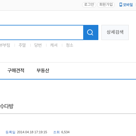
로그인
회원가입
모바일
로고
상세검색
부부팀
주말
당번
캐셔
청소
구매견적
부동산
수다방
등록일
2014.04.18 17:19:15
조회
6,534