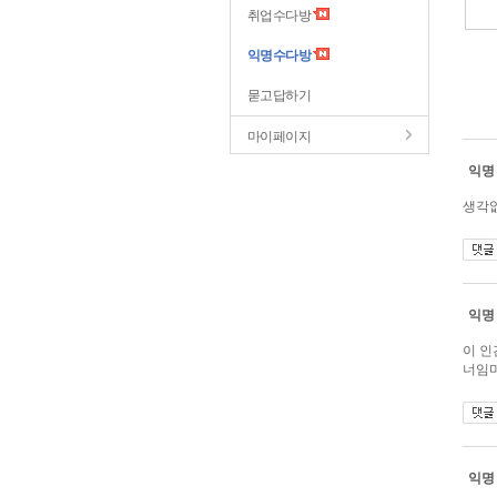
취업수다방
익명수다방
묻고답하기
마이페이지