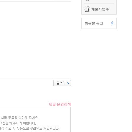
체불사업주
0
최근본 공고