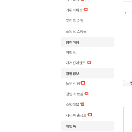
가위바위보
ㅋㅋㅋ
포인트 순위
포인트 쇼핑몰
참여마당
이벤트
매거진이벤트
경영정보
노무 상담
경영 자료실
소액매물
시세/매출정보
취업톡