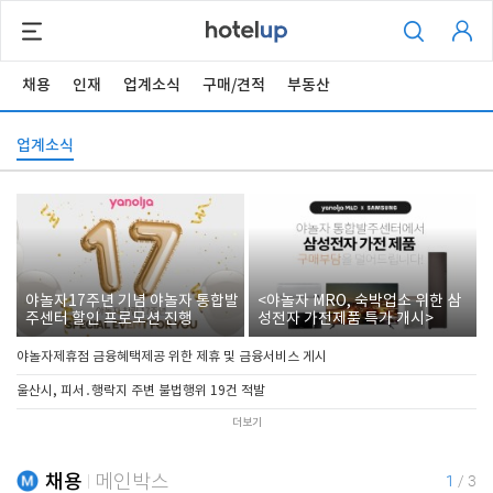
채용
인재
업계소식
구매/견적
부동산
업계소식
야놀자17주년 기념 야놀자 통합발
<야놀자 MRO, 숙박업소 위한 삼
주센터 할인 프로모션 진행
성전자 가전제품 특가 개시>
야놀자제휴점 금융혜택제공 위한 제휴 및 금융서비스 게시
울산시, 피서․행락지 주변 불법행위 19건 적발
더보기
채용
메인박스
1
/
3