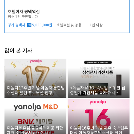
호텔야자 평택역점
청소 1팀 구인합니다
경기 평택시
월
5,000,000원
호텔객실 및 공용시설 청소 관리
1년 이상
많이 본 기사
야놀자17주년 기념 야놀자 통합발
<야놀자 MRO, 숙박업소 위한 삼
주센터 할인 프로모션 진행
성전자 가전제품 특가 개시>
야놀자제휴점 금융혜택제공 위한
야놀자16주년 기념 제휴 숙박업주
제휴 및 금융서비스 게시
대상 야놀자통합발주센터 할인쿠