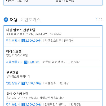
메이드
1년 이상
당번
1년 이상
채용
메인포커스
1
/
2
의왕 밀로스 관광호텔
주1회 휴무 청소 부부팀, 3교대 당번 모집합니다.
경기 의왕시
월
2,500,000원
객실 청소업무
1년 이상
하라스호텔
영등포 하라스호텔
서울 영등포구
시
10,030원
카운터 업무 및 객실관리(청소상태 확인, 객실판매)
1년 이상
루루호텔
부부청소팀 구합니다
인천 남동구
월
2,500,000원
객실 청소
1년 이상
용인 오스카호텔
용인 처인구 오스카호텔에서 격일당번 채용합니다
경기 용인시
월
3,500,000원
전반적인 카운터 업무
경력무관