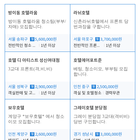
방이동 호텔라움
라뉘호텔
방이동 호텔라움 청소팀(부부/
신촌라뉘호텔에서 프론트 당
자매) 모집합니다.
번과장을 구합니다.
서울 송파구
월
5,600,000원
서울 마포구
월
3,700,000원
전반적인 청소 업무(객실청소.객실정리)
1년 이상
전반적인 프론트 당번업무
1년 이상
호텔 디 아티스트 성신여대점
호텔에어포트준
3교대 프론트(격,비,비)
베팅, 청소이모, 부부팀 모집
합니다.
서울 성북구
월
2,900,000원
인천 중구
월
2,500,000원
객실판매 및 고객응대
1년 이상
객실 및 호텔청소
경력무관
보우호텔
그레이호텔 분당점
계양구 *보우호텔* 에서 청소
그레이 분당점 3교대(격비비)
이모 모집합니다.
당번 구인합니다.
인천 계양구
월
2,600,000원
경기 성남시
월
3,000,000원