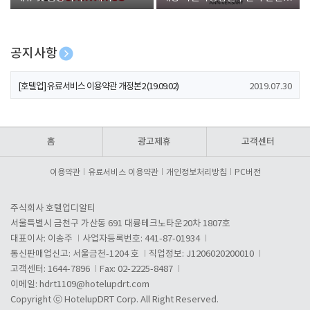
폰 증정
공지사항
[호텔업] 개인정보 처리방침 개정본1 (19.09.02)
2019.07.30
[호텔업] 유료서비스 이용약관 개정본2 (19.09.02)
2019.07.30
[호텔업] 개인정보 처리방침 개정본2 (19.09.02)
2019.07.30
홈
광고제휴
고객센터
이용약관
유료서비스 이용약관
개인정보처리방침
PC버전
주식회사 호텔업디알티
서울특별시 금천구 가산동 691 대륭테크노타운20차 1807호
대표이사: 이송주
사업자등록번호: 441-87-01934
통신판매업신고: 서울금천-1204 호
직업정보: J1206020200010
고객센터: 1644-7896
Fax: 02-2225-8487
이메일:
hdrt1109@hotelupdrt.com
Copyright ⓒ HotelupDRT Corp. All Right Reserved.