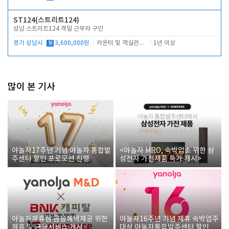
ST124(스트리트124)
성남 스트리트124 격일 근무자 구인
경기 성남시
월
3,600,000원
카운터 및 객실관리 전반
1년 이상
많이 본 기사
야놀자17주년 기념 야놀자 통합발
<야놀자 MRO, 숙박업소 위한 삼
주센터 할인 프로모션 진행
성전자 가전제품 특가 개시>
야놀자제휴점 금융혜택제공 위한
야놀자16주년 기념 제휴 숙박업주
제휴 및 금융서비스 게시
대상 야놀자통합발주센터 할인쿠