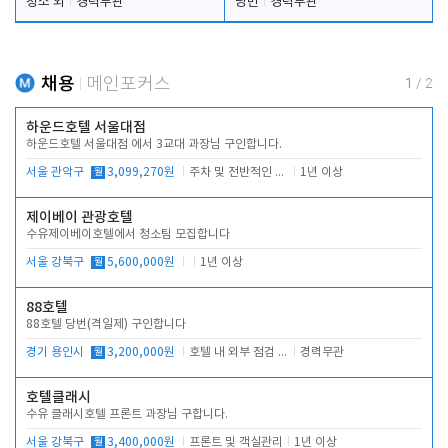
청소 외
경력무관
당번
경력무관
채용
메인포커스
1
/
2
하운드호텔 서울대점
하운드호텔 서울대점 에서 3교대 과장님 구인합니다.
서울 관악구
월
3,099,270원
주차 및 전반적인 당번업무
1년 이상
제이베이 관광호텔
수유제이베이호텔에서 청소팀 모집합니다
서울 강북구
월
5,600,000원
1년 이상
88호텔
88호텔 당번(격일제) 구인합니다
경기 용인시
월
3,200,000원
호텔 내 외부 점검 및 프런트 운영
경력무관
호텔클래시
수유 클래시호텔 프론트 과장님 구합니다.
서울 강북구
월
3,400,000원
프론트 및 객실관리
1년 이상