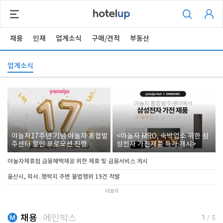
채용
인재
업계소식
구매/견적
부동산
업계소식
야놀자17주년 기념 야놀자 통합발
<야놀자 MRO, 숙박업소 위한 삼
주센터 할인 프로모션 진행
성전자 가전제품 특가 개시>
야놀자제휴점 금융혜택제공 위한 제휴 및 금융서비스 게시
울산시, 피서․행락지 주변 불법행위 19건 적발
더보기
채용
메인박스
1
/
5