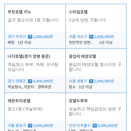
부천호텔 키노
스타일호텔
급구 청소이모 1명 구합니다.
3교대 당번 구합니다.
경기 부천시
월
2,800,000원
서울 서초구
월
2,800,000원
베팅
1년 이상
전반적인 당번업무
1년 이상
나더호텔(경기 양평 용문)
왕십리 태양모텔
객실청소 부부, 자매, 모녀팀
왕십리 태양모텔 청소이모 구
모십니다.
합니다.
경기 양평군
월
4,400,000원
서울 성동구
월
2,940,000원
객실청소, 카운터
경력무관
청소
1년 이상
레몬트리호텔
호텔두루와
청소1명 (객실26개)
성실하고 책임감있는 당번 구
합니다.
서울 종로구
월
2,600,000원
인천 미추홀구
월
3,000,000원