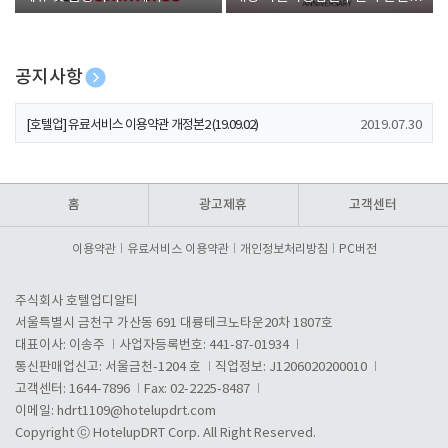
폰 증정
공지사항
[호텔업] 개인정보 처리방침 개정본1 (19.09.02)
2019.07.30
[호텔업] 유료서비스 이용약관 개정본2 (19.09.02)
2019.07.30
[호텔업] 개인정보 처리방침 개정본2 (19.09.02)
2019.07.30
홈
광고제휴
고객센터
이용약관
유료서비스 이용약관
개인정보처리방침
PC버전
주식회사 호텔업디알티
서울특별시 금천구 가산동 691 대륭테크노타운20차 1807호
대표이사: 이송주
사업자등록번호: 441-87-01934
통신판매업신고: 서울금천-1204 호
직업정보: J1206020200010
고객센터: 1644-7896
Fax: 02-2225-8487
이메일:
hdrt1109@hotelupdrt.com
Copyright ⓒ HotelupDRT Corp. All Right Reserved.