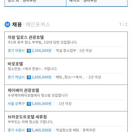
청소 외
경력무관
메이드
경력무관
채용
메인포커스
1
/
2
의왕 밀로스 관광호텔
주1회 휴무 청소 부부팀, 3교대 당번 모집합니다.
경기 의왕시
월
2,500,000원
객실 청소업무
1년 이상
바로호텔
청소한분..<캐셔 한분>.. 구합니다.
경기 하남시
월
2,600,000원
베팅.,청소<<캐셔 모셔봅니다.
1년 이상
제이베이 관광호텔
수유제이베이호텔에서 청소팀 모집합니다
서울 강북구
월
5,600,000원
1년 이상
브라운도트호텔 세류점
부부또는 자매 청소팀 구합니다.
경기 수원시
월
5,400,000원
객실청소및 베팅
경력무관