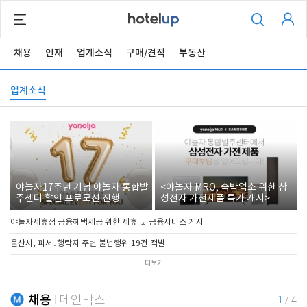
채용
인재
업계소식
구매/견적
부동산
업계소식
야놀자17주년 기념 야놀자 통합발
<야놀자 MRO, 숙박업소 위한 삼
주센터 할인 프로모션 진행
성전자 가전제품 특가 개시>
야놀자제휴점 금융혜택제공 위한 제휴 및 금융서비스 게시
울산시, 피서․행락지 주변 불법행위 19건 적발
더보기
채용
메인박스
1
/
4