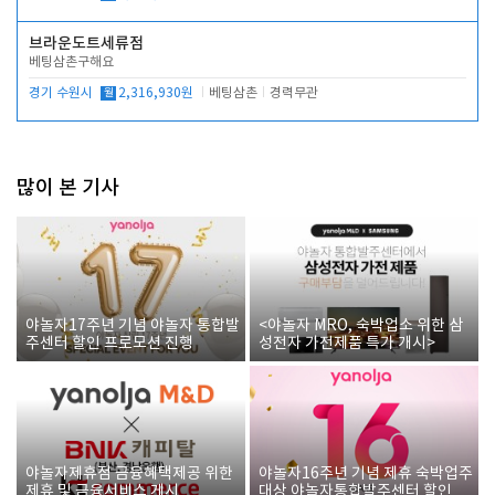
브라운도트세류점
베팅삼촌구해요
경기 수원시
월
2,316,930원
베팅삼촌
경력무관
많이 본 기사
야놀자17주년 기념 야놀자 통합발
<야놀자 MRO, 숙박업소 위한 삼
주센터 할인 프로모션 진행
성전자 가전제품 특가 개시>
야놀자제휴점 금융혜택제공 위한
야놀자16주년 기념 제휴 숙박업주
제휴 및 금융서비스 게시
대상 야놀자통합발주센터 할인쿠