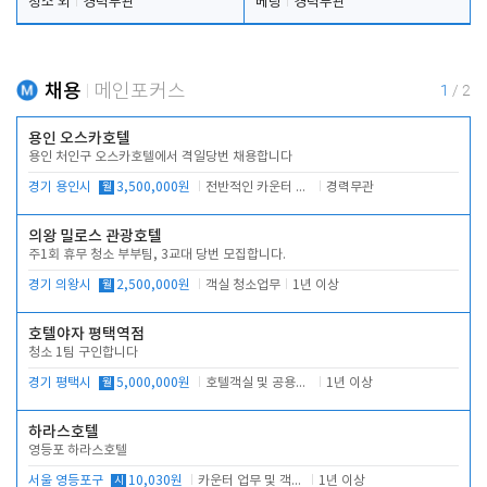
청소 외
경력무관
베팅
경력무관
채용
메인포커스
1
/
2
용인 오스카호텔
용인 처인구 오스카호텔에서 격일당번 채용합니다
경기 용인시
월
3,500,000원
전반적인 카운터 업무
경력무관
의왕 밀로스 관광호텔
주1회 휴무 청소 부부팀, 3교대 당번 모집합니다.
경기 의왕시
월
2,500,000원
객실 청소업무
1년 이상
호텔야자 평택역점
청소 1팀 구인합니다
경기 평택시
월
5,000,000원
호텔객실 및 공용시설 청소 관리
1년 이상
하라스호텔
영등포 하라스호텔
서울 영등포구
시
10,030원
카운터 업무 및 객실관리(청소상태 확인, 객실판매)
1년 이상