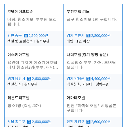
호텔에어포트준
부천호텔 키노
베팅, 청소이모, 부부팀 모집
급구 청소이모 1명 구합니다.
합니다.
인천 중구
월
2,500,000원
경기 부천시
월
2,800,000원
객실 및 호텔청소
경력무관
베팅
1년 이상
이스키아호텔
나더호텔(경기 양평 용문)
용인에 위치한 이스키아호텔
객실청소 부부, 자매, 모녀팀
에서 청소원2명(부부,자매)을
모십니다.
모집합니다..
경기 용인시
월
2,600,000원
경기 양평군
월
4,400,000원
객실청소
경력무관
객실청소, 카운터
경력무관
레몬트리호텔
아마레호텔
청소1명 (객실26개)
인천 *아마레호텔* 베팅삼촌
구합니다.
서울 종로구
월
2,600,000원
인천 계양구
월
2,600,000원