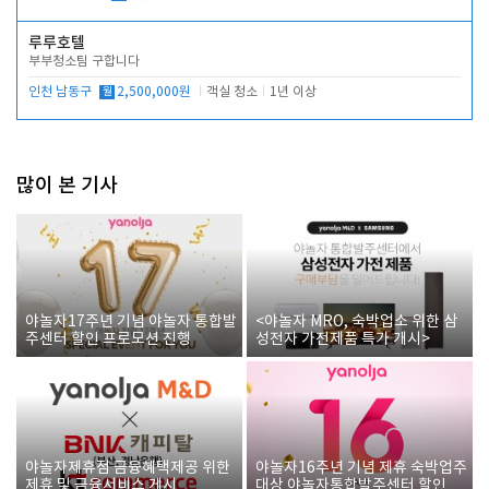
루루호텔
부부청소팀 구합니다
인천 남동구
월
2,500,000원
객실 청소
1년 이상
많이 본 기사
야놀자17주년 기념 야놀자 통합발
<야놀자 MRO, 숙박업소 위한 삼
주센터 할인 프로모션 진행
성전자 가전제품 특가 개시>
야놀자제휴점 금융혜택제공 위한
야놀자16주년 기념 제휴 숙박업주
제휴 및 금융서비스 게시
대상 야놀자통합발주센터 할인쿠