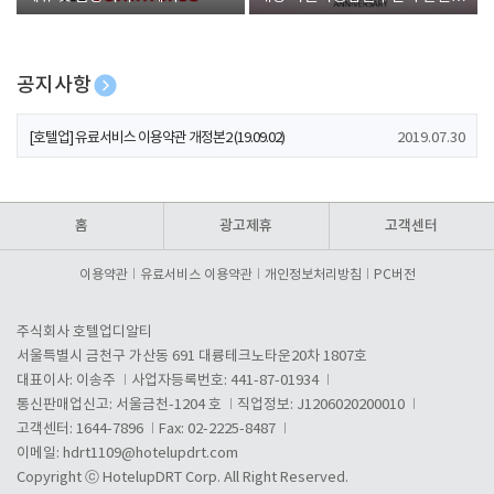
폰 증정
공지사항
[호텔업] 개인정보 처리방침 개정본1 (19.09.02)
2019.07.30
[호텔업] 유료서비스 이용약관 개정본2 (19.09.02)
2019.07.30
[호텔업] 개인정보 처리방침 개정본2 (19.09.02)
2019.07.30
홈
광고제휴
고객센터
이용약관
유료서비스 이용약관
개인정보처리방침
PC버전
주식회사 호텔업디알티
서울특별시 금천구 가산동 691 대륭테크노타운20차 1807호
대표이사: 이송주
사업자등록번호: 441-87-01934
통신판매업신고: 서울금천-1204 호
직업정보: J1206020200010
고객센터: 1644-7896
Fax: 02-2225-8487
이메일:
hdrt1109@hotelupdrt.com
Copyright ⓒ HotelupDRT Corp. All Right Reserved.