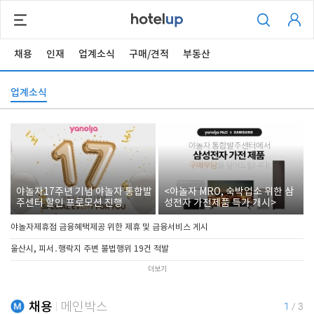
채용
인재
업계소식
구매/견적
부동산
업계소식
야놀자17주년 기념 야놀자 통합발
<야놀자 MRO, 숙박업소 위한 삼
주센터 할인 프로모션 진행
성전자 가전제품 특가 개시>
야놀자제휴점 금융혜택제공 위한 제휴 및 금융서비스 게시
울산시, 피서․행락지 주변 불법행위 19건 적발
더보기
채용
메인박스
1
/
3