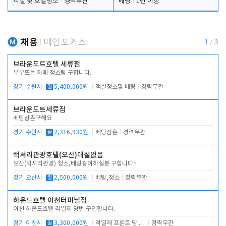
객실 및 호텔청소
경력무관
베팅
1년 이상
채용
메인포커스
1
/
3
브라운도트호텔 세류점
부부또는 자매 청소팀 구합니다.
경기 수원시
월
5,400,000원
객실청소및 베팅
경력무관
브라운도트세류점
베팅삼촌구해요
경기 수원시
월
2,316,930원
베팅삼촌
경력무관
럭셔리관광호텔(오산)대실없음
오산(럭셔리관광) 청소,베팅같이하실분 구합니다~
경기 오산시
월
2,500,000원
베팅,청소
경력무관
하운드호텔 이천터미널점
이천 하운드호텔 격일제 당번 구인합니다.
경기 이천시
월
3,300,000원
격일제 프론트 당번 업무로 주차 및 객실 점검
경력무관