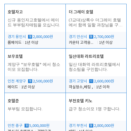
호텔자고
더 그레이 호텔
신규 용인자고호텔에서 메이
(3교대)상록수 더그레이 호텔
드 부부팀자매팀을 모십니다.
에서 함께 일할 과장님을 구합
니다.
경기 용인시
월
2,800,000원
경기 안산시
월
2,700,000원
룸메이드
1년 이상
카운터 고객응대 및 야간더블청소
1년 이상
보우호텔
일산대화 라트리호텔
인
계양구 *보우호텔* 에서 청소
일산 대화역 라트리호텔에서
이모 모집합니다.
청소팀을 구인합니다.
인천 계양구
월
2,500,000원
경기 고양시
시
2,600,000원
메이드
1년 이상
객실청소,베팅 ,
1년 이하
호텔준
부천호텔 키노
부부팀 모집합니다.
급구 청소이모 1명 구합니다.
인천 중구
월
5,000,000원
경기 부천시
월
2,800,000원