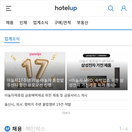
채용
인재
업계소식
구매/견적
부동산
업계소식
야놀자17주년 기념 야놀자 통합발
<야놀자 MRO, 숙박업소 위한 삼
주센터 할인 프로모션 진행
성전자 가전제품 특가 개시>
야놀자제휴점 금융혜택제공 위한 제휴 및 금융서비스 게시
울산시, 피서․행락지 주변 불법행위 19건 적발
더보기
채용
메인박스
1
/
4