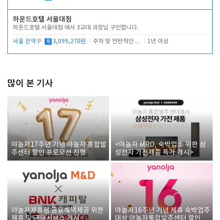
하운드호텔 서울대점
하운드호텔 서울대점 에서 3교대 과장님 구인합니다.
서울 관악구
월
3,099,270원
주차 및 전반적인 당번업무
1년 이상
많이 본 기사
야놀자17주년 기념 야놀자 통합발
<야놀자 MRO, 숙박업소 위한 삼
주센터 할인 프로모션 진행
성전자 가전제품 특가 개시>
야놀자제휴점 금융혜택제공 위한
야놀자16주년 기념 제휴 숙박업주
제휴 및 금융서비스 게시
대상 야놀자통합발주센터 할인쿠