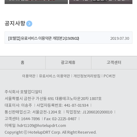
폰 증정
공지사항
[호텔업] 개인정보 처리방침 개정본1 (19.09.02)
2019.07.30
[호텔업] 유료서비스 이용약관 개정본2 (19.09.02)
2019.07.30
[호텔업] 개인정보 처리방침 개정본2 (19.09.02)
2019.07.30
홈
광고제휴
고객센터
이용약관
유료서비스 이용약관
개인정보처리방침
PC버전
주식회사 호텔업디알티
서울특별시 금천구 가산동 691 대륭테크노타운20차 1807호
대표이사: 이송주
사업자등록번호: 441-87-01934
통신판매업신고: 서울금천-1204 호
직업정보: J1206020200010
고객센터: 1644-7896
Fax: 02-2225-8487
이메일:
hdrt1109@hotelupdrt.com
Copyright ⓒ HotelupDRT Corp. All Right Reserved.