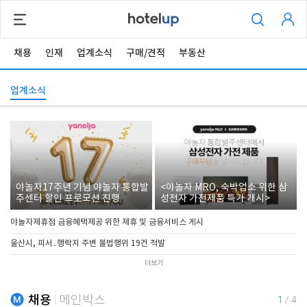
채용
인재
업계소식
구매/견적
부동산
업계소식
야놀자17주년 기념 야놀자 통합발
<야놀자 MRO, 숙박업소 위한 삼
주센터 할인 프로모션 진행
성전자 가전제품 특가 개시>
야놀자제휴점 금융혜택제공 위한 제휴 및 금융서비스 게시
울산시, 피서․행락지 주변 불법행위 19건 적발
더보기
채용
메인박스
1
/
4