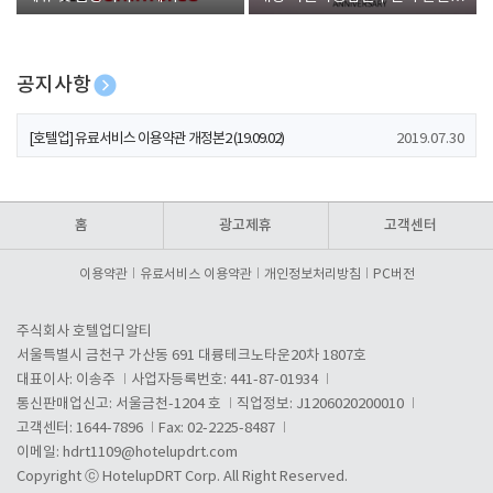
폰 증정
공지사항
[호텔업] 개인정보 처리방침 개정본1 (19.09.02)
2019.07.30
[호텔업] 유료서비스 이용약관 개정본2 (19.09.02)
2019.07.30
[호텔업] 개인정보 처리방침 개정본2 (19.09.02)
2019.07.30
홈
광고제휴
고객센터
이용약관
유료서비스 이용약관
개인정보처리방침
PC버전
주식회사 호텔업디알티
서울특별시 금천구 가산동 691 대륭테크노타운20차 1807호
대표이사: 이송주
사업자등록번호: 441-87-01934
통신판매업신고: 서울금천-1204 호
직업정보: J1206020200010
고객센터: 1644-7896
Fax: 02-2225-8487
이메일:
hdrt1109@hotelupdrt.com
Copyright ⓒ HotelupDRT Corp. All Right Reserved.