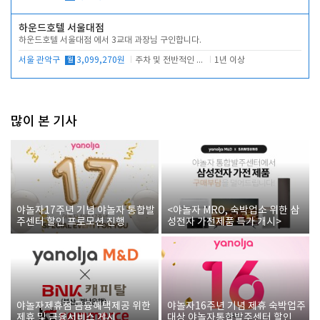
하운드호텔 서울대점
하운드호텔 서울대점 에서 3교대 과장님 구인합니다.
서울 관악구
월
3,099,270원
주차 및 전반적인 당번업무
1년 이상
많이 본 기사
야놀자17주년 기념 야놀자 통합발
<야놀자 MRO, 숙박업소 위한 삼
주센터 할인 프로모션 진행
성전자 가전제품 특가 개시>
야놀자제휴점 금융혜택제공 위한
야놀자16주년 기념 제휴 숙박업주
제휴 및 금융서비스 게시
대상 야놀자통합발주센터 할인쿠