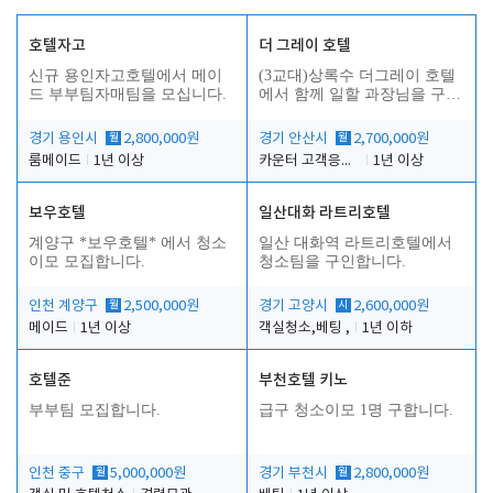
호텔자고
더 그레이 호텔
신규 용인자고호텔에서 메이
(3교대)상록수 더그레이 호텔
드 부부팀자매팀을 모십니다.
에서 함께 일할 과장님을 구합
니다.
경기 용인시
월
2,800,000원
경기 안산시
월
2,700,000원
룸메이드
1년 이상
카운터 고객응대 및 야간더블청소
1년 이상
보우호텔
일산대화 라트리호텔
인
계양구 *보우호텔* 에서 청소
일산 대화역 라트리호텔에서
이모 모집합니다.
청소팀을 구인합니다.
인천 계양구
월
2,500,000원
경기 고양시
시
2,600,000원
메이드
1년 이상
객실청소,베팅 ,
1년 이하
호텔준
부천호텔 키노
부부팀 모집합니다.
급구 청소이모 1명 구합니다.
인천 중구
월
5,000,000원
경기 부천시
월
2,800,000원