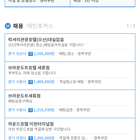
객실 및 호텔청소
경력무관
베팅
1년 이상
채용
메인포커스
1
/
3
럭셔리관광호텔(오산)대실없음
오산(럭셔리관광) 청소,베팅같이하실분 구합니다~
경기 오산시
월
2,500,000원
베팅,청소
경력무관
브라운도트호텔 세류점
부부또는 자매 청소팀 구합니다.
경기 수원시
월
5,400,000원
객실청소및 베팅
경력무관
브라운도트세류점
베팅삼촌구해요
경기 수원시
월
2,316,930원
베팅삼촌
경력무관
하운드호텔 이천터미널점
이천 하운드호텔 격일제 당번 구인합니다.
경기 이천시
월
3,300,000원
격일제 프론트 당번 업무로 주차 및 객실 점검
경력무관