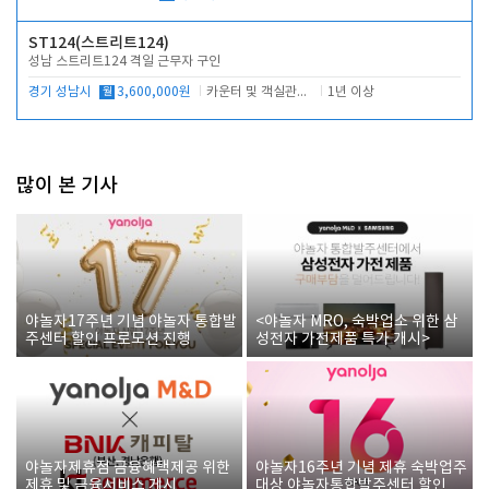
ST124(스트리트124)
성남 스트리트124 격일 근무자 구인
경기 성남시
월
3,600,000원
카운터 및 객실관리 전반
1년 이상
많이 본 기사
야놀자17주년 기념 야놀자 통합발
<야놀자 MRO, 숙박업소 위한 삼
주센터 할인 프로모션 진행
성전자 가전제품 특가 개시>
야놀자제휴점 금융혜택제공 위한
야놀자16주년 기념 제휴 숙박업주
제휴 및 금융서비스 게시
대상 야놀자통합발주센터 할인쿠