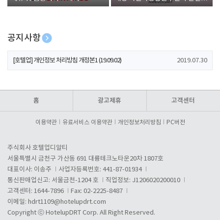
폰 증정
공지사항
[호텔업] 개인정보 처리방침 개정본2 (19.09.02)
2019.07.30
[호텔업] 개인정보 처리방침 개정본1 (19.09.02)
2019.07.30
[호텔업] 유료서비스 이용약관 개정본2 (19.09.02)
2019.07.30
홈
광고제휴
고객센터
이용약관
유료서비스 이용약관
개인정보처리방침
PC버전
주식회사 호텔업디알티
서울특별시 금천구 가산동 691 대륭테크노타운20차 1807호
대표이사: 이송주
사업자등록번호: 441-87-01934
통신판매업신고: 서울금천-1204 호
직업정보: J1206020200010
고객센터: 1644-7896
Fax: 02-2225-8487
이메일:
hdrt1109@hotelupdrt.com
Copyright ⓒ HotelupDRT Corp. All Right Reserved.