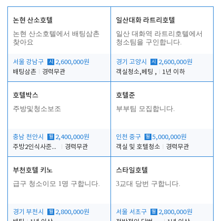
논현 산소호텔
일산대화 라트리호텔
논현 산소호텔에서 배팅삼촌
일산 대화역 라트리호텔에서
찾아요
청소팀을 구인합니다.
서울 강남구
시
2,600,000원
경기 고양시
시
2,600,000원
배팅삼촌
경력무관
객실청소,베팅 ,
1년 이하
호텔박스
호텔준
주방및청소보조
부부팀 모집합니다.
충남 천안시
월
2,400,000원
인천 중구
월
5,000,000원
주방2인식사준비및청소린렌보조
경력무관
객실 및 호텔청소
경력무관
부천호텔 키노
스타일호텔
급구 청소이모 1명 구합니다.
3교대 당번 구합니다.
경기 부천시
월
2,800,000원
서울 서초구
월
2,800,000원