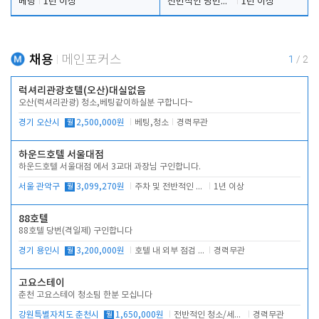
베팅
1년 이상
전반적인 당번업무
1년 이상
채용
메인포커스
1
/
2
럭셔리관광호텔(오산)대실없음
오산(럭셔리관광) 청소,베팅같이하실분 구합니다~
경기 오산시
월
2,500,000원
베팅,청소
경력무관
하운드호텔 서울대점
하운드호텔 서울대점 에서 3교대 과장님 구인합니다.
서울 관악구
월
3,099,270원
주차 및 전반적인 당번업무
1년 이상
88호텔
88호텔 당번(격일제) 구인합니다
경기 용인시
월
3,200,000원
호텔 내 외부 점검 및 프런트 운영
경력무관
고요스테이
춘천 고요스테이 청소팀 한분 모십니다
강원특별자치도 춘천시
월
1,650,000원
전반적인 청소/세탁업무
경력무관