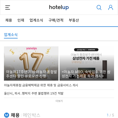
채용
인재
업계소식
구매/견적
부동산
업계소식
야놀자17주년 기념 야놀자 통합발
<야놀자 MRO, 숙박업소 위한 삼
주센터 할인 프로모션 진행
성전자 가전제품 특가 개시>
야놀자제휴점 금융혜택제공 위한 제휴 및 금융서비스 게시
울산시, 피서․행락지 주변 불법행위 19건 적발
더보기
채용
메인박스
1
/
5