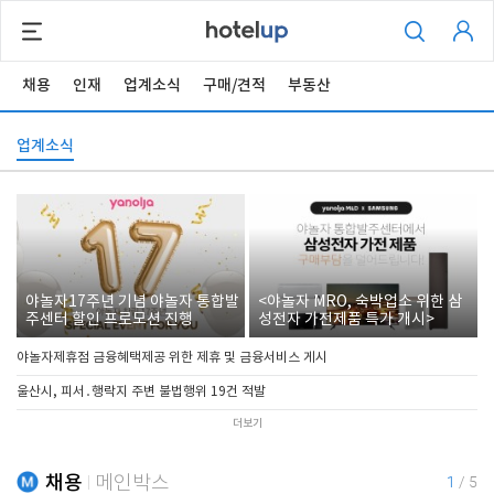
채용
인재
업계소식
구매/견적
부동산
업계소식
야놀자17주년 기념 야놀자 통합발
<야놀자 MRO, 숙박업소 위한 삼
주센터 할인 프로모션 진행
성전자 가전제품 특가 개시>
야놀자제휴점 금융혜택제공 위한 제휴 및 금융서비스 게시
울산시, 피서․행락지 주변 불법행위 19건 적발
더보기
채용
메인박스
1
/
5