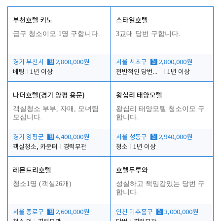
부천호텔 키노
스타일호텔
급구 청소이모 1명 구합니다.
3교대 당번 구합니다.
경기 부천시
월
2,800,000원
서울 서초구
월
2,800,000원
베팅
1년 이상
전반적인 당번업무
1년 이상
나더호텔(경기 양평 용문)
왕십리 태양모텔
객실청소 부부, 자매, 모녀팀
왕십리 태양모텔 청소이모 구
모십니다.
합니다.
경기 양평군
월
4,400,000원
서울 성동구
월
2,940,000원
객실청소, 카운터
경력무관
청소
1년 이상
레몬트리호텔
호텔두루와
청소1명 (객실26개)
성실하고 책임감있는 당번 구
합니다.
서울 종로구
월
2,600,000원
인천 미추홀구
월
3,000,000원