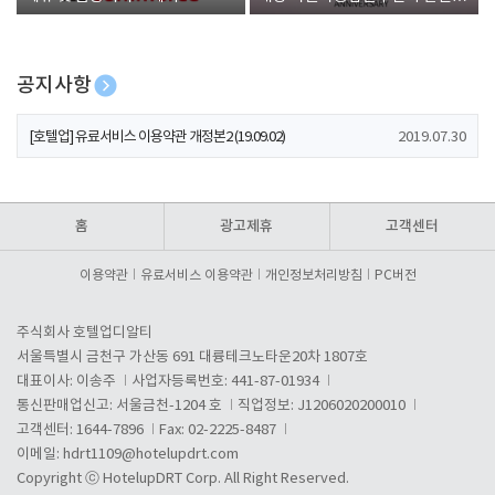
폰 증정
공지사항
[호텔업] 개인정보 처리방침 개정본1 (19.09.02)
2019.07.30
[호텔업] 유료서비스 이용약관 개정본2 (19.09.02)
2019.07.30
[호텔업] 개인정보 처리방침 개정본2 (19.09.02)
2019.07.30
홈
광고제휴
고객센터
이용약관
유료서비스 이용약관
개인정보처리방침
PC버전
주식회사 호텔업디알티
서울특별시 금천구 가산동 691 대륭테크노타운20차 1807호
대표이사: 이송주
사업자등록번호: 441-87-01934
통신판매업신고: 서울금천-1204 호
직업정보: J1206020200010
고객센터: 1644-7896
Fax: 02-2225-8487
이메일:
hdrt1109@hotelupdrt.com
Copyright ⓒ HotelupDRT Corp. All Right Reserved.