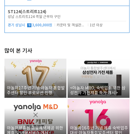
ST124(스트리트124)
성남 스트리트124 격일 근무자 구인
경기 성남시
월
3,600,000원
카운터 및 객실관리 전반
1년 이상
많이 본 기사
야놀자17주년 기념 야놀자 통합발
<야놀자 MRO, 숙박업소 위한 삼
주센터 할인 프로모션 진행
성전자 가전제품 특가 개시>
야놀자제휴점 금융혜택제공 위한
야놀자16주년 기념 제휴 숙박업주
제휴 및 금융서비스 게시
대상 야놀자통합발주센터 할인쿠