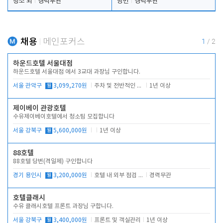
청소 외
경력무관
당번
경력무관
채용
메인포커스
1
/
2
하운드호텔 서울대점
하운드호텔 서울대점 에서 3교대 과장님 구인합니다.
서울 관악구
월
3,099,270원
주차 및 전반적인 당번업무
1년 이상
제이베이 관광호텔
수유제이베이호텔에서 청소팀 모집합니다
서울 강북구
월
5,600,000원
1년 이상
88호텔
88호텔 당번(격일제) 구인합니다
경기 용인시
월
3,200,000원
호텔 내 외부 점검 및 프런트 운영
경력무관
호텔클래시
수유 클래시호텔 프론트 과장님 구합니다.
서울 강북구
월
3,400,000원
프론트 및 객실관리
1년 이상