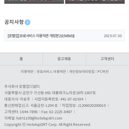
폰 증정
공지사항
[호텔업] 개인정보 처리방침 개정본1 (19.09.02)
2019.07.30
[호텔업] 유료서비스 이용약관 개정본2 (19.09.02)
2019.07.30
[호텔업] 개인정보 처리방침 개정본2 (19.09.02)
2019.07.30
홈
광고제휴
고객센터
이용약관
유료서비스 이용약관
개인정보처리방침
PC버전
주식회사 호텔업디알티
서울특별시 금천구 가산동 691 대륭테크노타운20차 1807호
대표이사: 이송주
사업자등록번호: 441-87-01934
통신판매업신고: 서울금천-1204 호
직업정보: J1206020200010
고객센터: 1644-7896
Fax: 02-2225-8487
이메일:
hdrt1109@hotelupdrt.com
Copyright ⓒ HotelupDRT Corp. All Right Reserved.