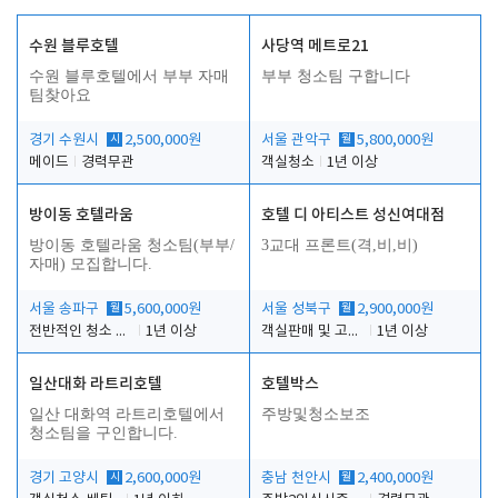
수원 블루호텔
사당역 메트로21
수원 블루호텔에서 부부 자매
부부 청소팀 구합니다
팀찾아요
경기 수원시
시
2,500,000원
서울 관악구
월
5,800,000원
메이드
경력무관
객실청소
1년 이상
방이동 호텔라움
호텔 디 아티스트 성신여대점
방이동 호텔라움 청소팀(부부/
3교대 프론트(격,비,비)
자매) 모집합니다.
서울 송파구
월
5,600,000원
서울 성북구
월
2,900,000원
전반적인 청소 업무(객실청소.객실정리)
1년 이상
객실판매 및 고객응대
1년 이상
일산대화 라트리호텔
호텔박스
일산 대화역 라트리호텔에서
주방및청소보조
청소팀을 구인합니다.
경기 고양시
시
2,600,000원
충남 천안시
월
2,400,000원