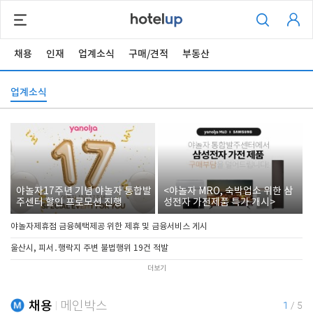
채용
인재
업계소식
구매/견적
부동산
업계소식
야놀자17주년 기념 야놀자 통합발
<야놀자 MRO, 숙박업소 위한 삼
주센터 할인 프로모션 진행
성전자 가전제품 특가 개시>
야놀자제휴점 금융혜택제공 위한 제휴 및 금융서비스 게시
울산시, 피서․행락지 주변 불법행위 19건 적발
더보기
채용
메인박스
1
/
5