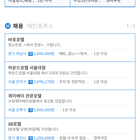
객실청소,베팅 ,
1년 이하
주방2인식사준비및청소린렌보조
경력무관
채용
메인포커스
1
/
2
바로호텔
청소한분..<캐셔 한분>.. 구합니다.
경기 하남시
월
2,600,000원
베팅.,청소<<캐셔 모셔봅니다.
1년 이상
하운드호텔 서울대점
하운드호텔 서울대점 에서 3교대 과장님 구인합니다.
서울 관악구
월
3,099,270원
주차 및 전반적인 당번업무
1년 이상
제이베이 관광호텔
수유제이베이호텔에서 청소팀 모집합니다
서울 강북구
월
5,600,000원
1년 이상
88호텔
88호텔 당번(격일제) 구인합니다
경기 용인시
월
3,200,000원
호텔 내 외부 점검 및 프런트 운영
경력무관