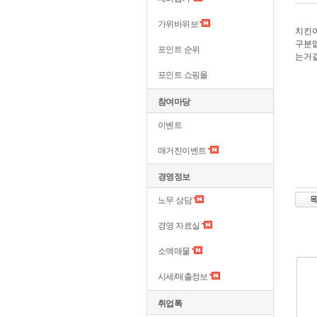
가위바위보
치킨이
구분없
포인트 순위
는거
포인트 쇼핑몰
참여마당
이벤트
매거진이벤트
경영정보
노무 상담
경영 자료실
소액매물
시세/매출정보
취업톡