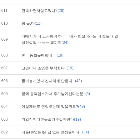
611
만족하면서살고있냐?
(28)
610
힘.들.다
(11)
배때지가 더 고파봐야 하~~~ 내가 한살이라도 더 젊을때 열
609
심히살껄~~ ㅠㅠ 할끼야
(34)
608
휴~~똥밟을뻔했네~~
(19)
607
고민이다 조언좀 부탁한다..
(19)
606
물어볼게있다 진지하게 답한다...
(43)
605
밑에 블랙업소가서 후기남기신다는분!!
(5)
604
이렇게해도 연락오는데 있을까요?
(48)
603
취업전이다한곳골라주길바란다
(19)
602
니들(종업원)은 답 없는 인생들이다...
(34)