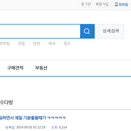
로그인
회원가입
모바일
로고
상세검색
부부팀
주말
당번
캐셔
청소
구매견적
부동산
수다방
일하면서 제일 기분좋을때가 ㅋㅋㅋㅋㅋ
등록일
2014.05.02 01:12:19
조회
6,214