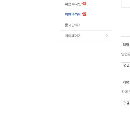
취업수다방
익명수다방
묻고답하기
마이페이지