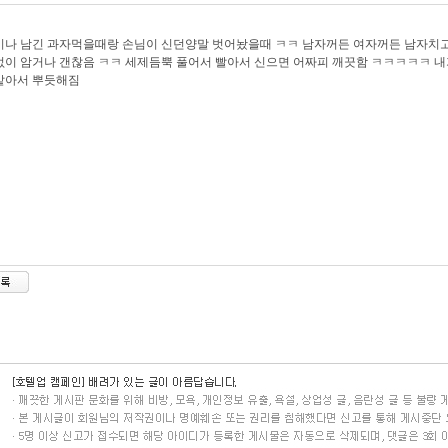
나 남긴 과자먹을때랑 손님이 신던양말 벗어놨을때 ㅋㅋ 남자꺼든 여자꺼든 남자치고
이 암거나 갠찮음 ㅋㅋ 세제듬뿍 풀어서 빨아서 신으면 어짜피 깨끗함 ㅋㅋㅋㅋㅋ 
같아서 뿌듯해짐