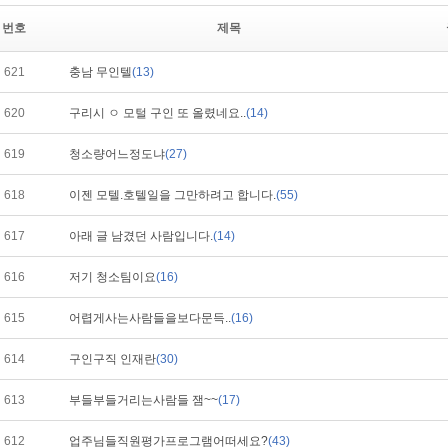
번호
제목
621
충남 무인텔
(13)
620
구리시 ㅇ 모털 구인 또 올렸네요..
(14)
619
청소량어느정도냐
(27)
618
이젠 모텔.호텔일을 그만하려고 합니다.
(55)
617
아래 글 남겼던 사람입니다.
(14)
616
저기 청소팀이요
(16)
615
어렵게사는사람들을보다문득..
(16)
614
구인구직 인재란
(30)
613
부들부들거리는사람들 잼~~
(17)
612
업주님들직원평가프로그램어떠세요?
(43)