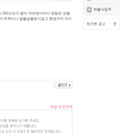
체불사업주
 260신는다 발이 작은편이라서 양말은 성별
내가 무척이나 알뜰살뜰한거같고 환경까지 지키
0
최근본 공고