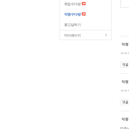
취업수다방
익명수다방
묻고답하기
마이페이지