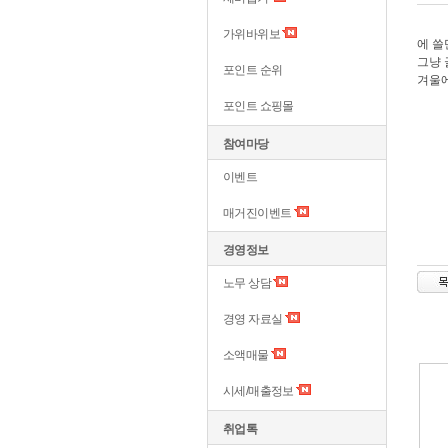
가위바위보
에 쓸
그냥 
포인트 순위
겨울에
포인트 쇼핑몰
참여마당
이벤트
매거진이벤트
경영정보
노무 상담
경영 자료실
소액매물
시세/매출정보
취업톡