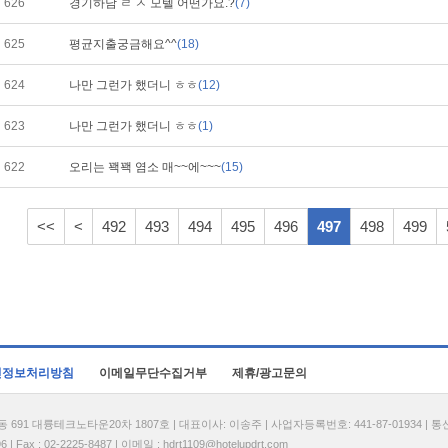
626
경기하남 ㄹ ㅅ 모텔 어떤가요.?
(7)
625
평균지출궁금해요^^
(18)
624
나만 그런가 했더니 ㅎㅎ
(12)
623
나만 그런가 했더니 ㅎㅎ
(1)
622
오리는 꽥꽥 염소 매~~에~~~
(15)
<<
<
492
493
494
495
496
497
498
499
인정보처리방침
이메일무단수집거부
제휴/광고문의
1 대륭테크노타운20차 1807호 | 대표이사: 이송주 | 사업자등록번호: 441-87-01934 | 
| Fax : 02-2225-8487 | 이메일 :
hdrt1109@hotelupdrt.com