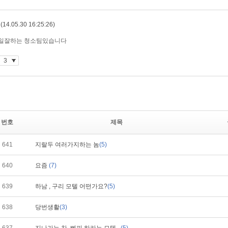
번호
제목
641
지랄두 여러가지하는 놈
(5)
640
요즘
(7)
639
하남 , 구리 모텔 어떤가요?
(5)
638
당번생활
(3)