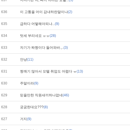
637
지나가는 차, 삐끼 하라는 모텔...
(5)
636
이 고통을 어이 감내하란말이냐
(2)
635
급하다 어떻해야되냐...
(9)
634
텃세 부리네요 ㅠㅠ
(28)
633
자기가 짜짱이다 들어와바.,..
(3)
632
안냥
(11)
631
짱깨기 많아서 모텔 취업도 어렵다 ㅠ
(13)
630
주말이라
(9)
629
믿을만한 직원새끼하나없네
(46)
628
궁굼한대요???
(8)
627
거지
(9)