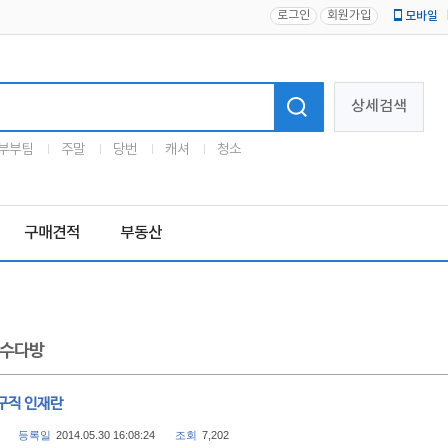
로그인
회원가입
모바일
로고
상세검색
부부팀
주말
당번
캐셔
청소
구매견적
부동산
수다방
구직 인재란
등록일
2014.05.30 16:08:24
조회
7,202