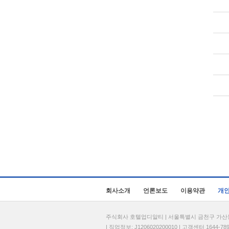
회사소개
언론보도
이용약관
개
주식회사 호텔업디알티 | 서울특별시 금천구 가산동 69
| 직업정보: J1206020200010 | 고객센터 1644-7896 