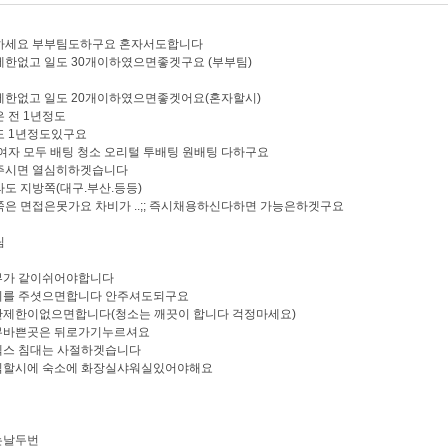
하세요 부부팀도하구요 혼자서도합니다
한없고 일도 30개이하였으면좋겟구요 (부부팀)
제한없고 일도 20개이하였으면좋겟어요(혼자할시)
 전 1년정도
도 1년정도있구요
여자 모두 배팅 청소 오리털 투배팅 원배팅 다하구요
주시면 열심히하겟습니다
도 지방쪽(대구.부산.등등)
은 면접은못가요 차비가 ..;; 즉시채용하신다하면 가능은하겟구요
팀
부부가 같이쉬어야합니다
식비를 주셧으면합니다 안주셔도되구요
간제한이없으면합니다(청소는 깨끗이 합니다 걱정마세요)
너무바쁜곳은 뒤로가기누르셔요
텍스 침대는 사절하겟습니다
숙식할시에 숙소에 화장실샤워실있어야해요
는날두번