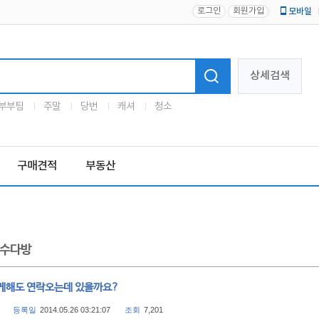
로그인
회원가입
모바일
로고
상세검색
부부팀
주말
당번
캐셔
청소
구매견적
부동산
수다방
게해도 연락오는데 있을까요?
등록일
2014.05.26 03:21:07
조회
7,201