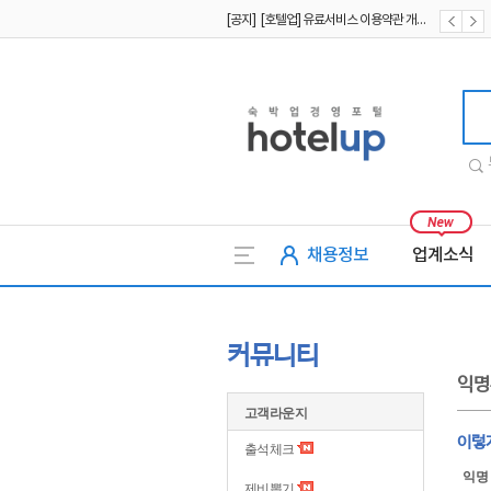
[공지] [호텔업] 유료서비스 이용약관 개정본2 (19.09.02)
[공지] [호텔업] 개인정보 처리방침 개정본2 (19.09.02)
호텔업
채용정보
업계소식
커뮤니티
익명
고객라운지
이렇
출석체크
익명
제비뽑기