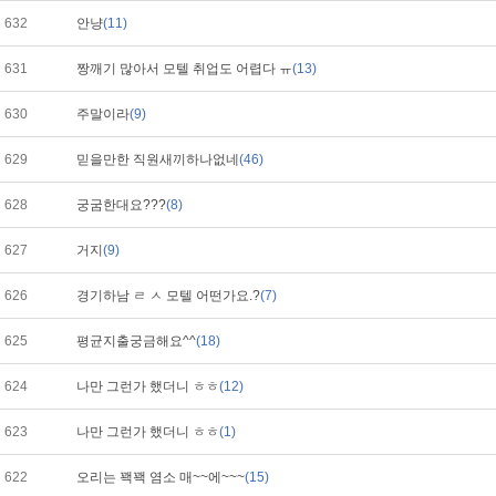
632
안냥
(11)
631
짱깨기 많아서 모텔 취업도 어렵다 ㅠ
(13)
630
주말이라
(9)
629
믿을만한 직원새끼하나없네
(46)
628
궁굼한대요???
(8)
627
거지
(9)
626
경기하남 ㄹ ㅅ 모텔 어떤가요.?
(7)
625
평균지출궁금해요^^
(18)
624
나만 그런가 했더니 ㅎㅎ
(12)
623
나만 그런가 했더니 ㅎㅎ
(1)
622
오리는 꽥꽥 염소 매~~에~~~
(15)