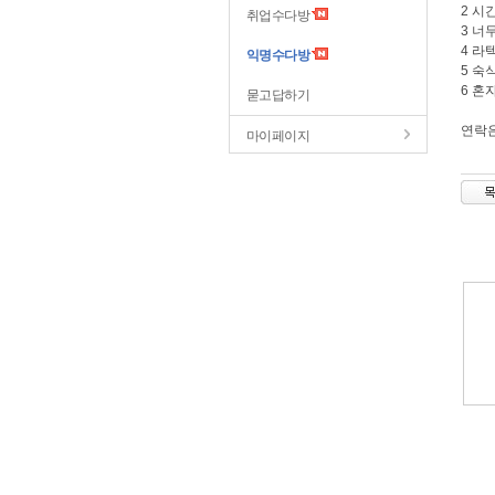
2 
취업수다방
3 너
4 라
익명수다방
5 
6 
묻고답하기
연락은
마이페이지