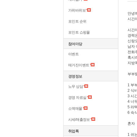
가위바위보
안녕
시간제
포인트 순위
시간
포인트 쇼핑몰
경력은
신랑
참여마당
남자 
전화
이벤트
혹시라
지방쪽
매거진이벤트
부부
경영정보
1 
노무 상담
2 
3 시
경영 자료실
4 
5 라
소액매물
6 
시세/매출정보
혼자
취업톡
1 쉬