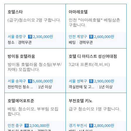
호텔스타
아마레호텔
(급구)청소이모 2명 구합니다.
인천 *아마레호텔* 베팅삼촌
구합니다.
서울 중랑구
월
2,300,000원
인천 계양구
월
2,600,000원
청소
경력무관
베팅
경력무관
방이동 호텔라움
호텔 디 아티스트 성신여대점
방이동 호텔라움 청소팀(부부/
3교대 프론트(격,비,비)
자매) 모집합니다.
서울 송파구
월
5,600,000원
서울 성북구
월
2,900,000원
전반적인 청소 업무(객실청소.객실정리)
1년 이상
객실판매 및 고객응대
1년 이상
호텔에어포트준
부천호텔 키노
베팅, 청소이모, 부부팀 모집
급구 청소이모 1명 구합니다.
합니다.
인천 중구
월
2,500,000원
경기 부천시
월
2,800,000원