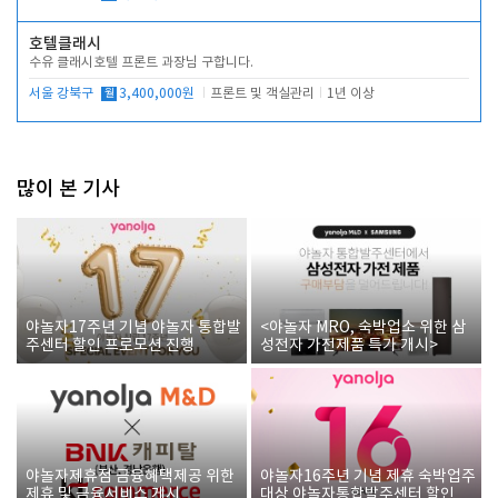
호텔클래시
수유 클래시호텔 프론트 과장님 구합니다.
서울 강북구
월
3,400,000원
프론트 및 객실관리
1년 이상
많이 본 기사
야놀자17주년 기념 야놀자 통합발
<야놀자 MRO, 숙박업소 위한 삼
주센터 할인 프로모션 진행
성전자 가전제품 특가 개시>
야놀자제휴점 금융혜택제공 위한
야놀자16주년 기념 제휴 숙박업주
제휴 및 금융서비스 게시
대상 야놀자통합발주센터 할인쿠