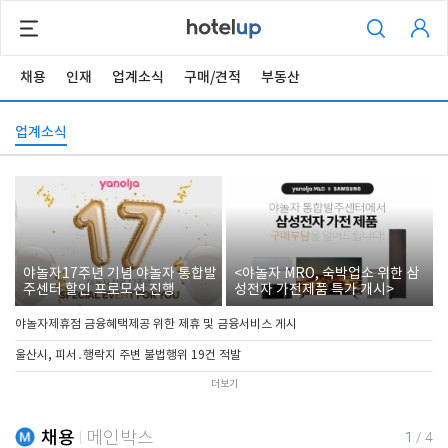
채용
인재
업계소식
구매/견적
부동산
업계소식
야놀자17주년 기념 야놀자 통합발
<야놀자 MRO, 숙박업소 위한 삼
주센터 할인 프로모션 진행
성전자 가전제품 특가 개시>
야놀자제휴점 금융혜택제공 위한 제휴 및 금융서비스 게시
울산시, 피서․행락지 주변 불법행위 19건 적발
더보기
채용
메인박스
1
/
4