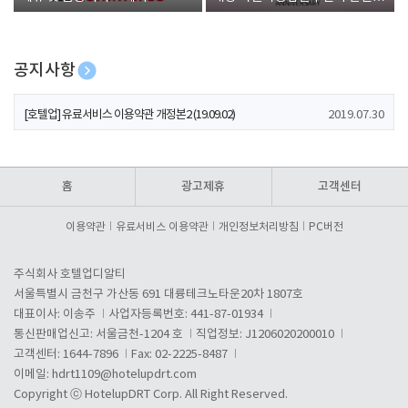
폰 증정
공지사항
[호텔업] 개인정보 처리방침 개정본1 (19.09.02)
2019.07.30
[호텔업] 유료서비스 이용약관 개정본2 (19.09.02)
2019.07.30
[호텔업] 개인정보 처리방침 개정본2 (19.09.02)
2019.07.30
홈
광고제휴
고객센터
이용약관
유료서비스 이용약관
개인정보처리방침
PC버전
주식회사 호텔업디알티
서울특별시 금천구 가산동 691 대륭테크노타운20차 1807호
대표이사: 이송주
사업자등록번호: 441-87-01934
통신판매업신고: 서울금천-1204 호
직업정보: J1206020200010
고객센터: 1644-7896
Fax: 02-2225-8487
이메일:
hdrt1109@hotelupdrt.com
Copyright ⓒ HotelupDRT Corp. All Right Reserved.