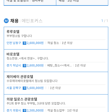
객실 및 호텔청소
경력무관
베팅
1년 이상
채용
메인포커스
1
/
1
루루호텔
부부청소팀 구합니다
인천 남동구
월
2,600,000원
객실 청소
1년 이상
바로호텔
청소한분..<캐셔 한분>.. 구합니다.
경기 하남시
월
2,600,000원
베팅.,청소<<캐셔 모셔봅니다.
1년 이상
제이베이 관광호텔
수유제이베이호텔에서 청소팀 모집합니다
서울 강북구
월
5,600,000원
1년 이상
의왕 밀로스 관광호텔
주1회 휴무 청소 부부팀, 3교대 당번 모집합니다.
경기 의왕시
월
2,500,000원
객실 청소업무
1년 이상