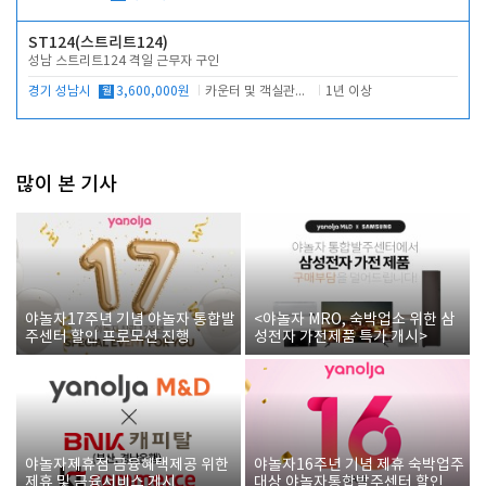
ST124(스트리트124)
성남 스트리트124 격일 근무자 구인
경기 성남시
월
3,600,000원
카운터 및 객실관리 전반
1년 이상
많이 본 기사
야놀자17주년 기념 야놀자 통합발
<야놀자 MRO, 숙박업소 위한 삼
주센터 할인 프로모션 진행
성전자 가전제품 특가 개시>
야놀자제휴점 금융혜택제공 위한
야놀자16주년 기념 제휴 숙박업주
제휴 및 금융서비스 게시
대상 야놀자통합발주센터 할인쿠