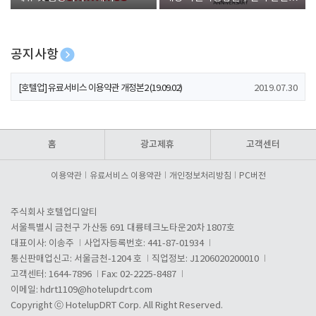
폰 증정
공지사항
[호텔업] 개인정보 처리방침 개정본1 (19.09.02)
2019.07.30
[호텔업] 유료서비스 이용약관 개정본2 (19.09.02)
2019.07.30
[호텔업] 개인정보 처리방침 개정본2 (19.09.02)
2019.07.30
홈
광고제휴
고객센터
이용약관
유료서비스 이용약관
개인정보처리방침
PC버전
주식회사 호텔업디알티
서울특별시 금천구 가산동 691 대륭테크노타운20차 1807호
대표이사: 이송주
사업자등록번호: 441-87-01934
통신판매업신고: 서울금천-1204 호
직업정보: J1206020200010
고객센터: 1644-7896
Fax: 02-2225-8487
이메일:
hdrt1109@hotelupdrt.com
Copyright ⓒ HotelupDRT Corp. All Right Reserved.