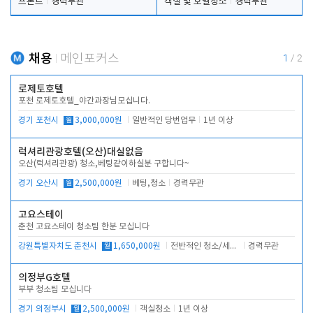
프론트
경력무관
객실 및 호텔청소
경력무관
채용
메인포커스
1
/
2
로제토호텔
포천 로제토호텔_야간과장님모십니다.
경기 포천시
월
3,000,000원
일반적인 당번업무
1년 이상
럭셔리관광호텔(오산)대실없음
오산(럭셔리관광) 청소,베팅같이하실분 구합니다~
경기 오산시
월
2,500,000원
베팅,청소
경력무관
고요스테이
춘천 고요스테이 청소팀 한분 모십니다
강원특별자치도 춘천시
월
1,650,000원
전반적인 청소/세탁업무
경력무관
의정부G호텔
부부 청소팀 모십니다
경기 의정부시
월
2,500,000원
객실청소
1년 이상