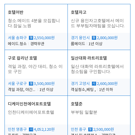
호텔어반
호텔자고
청소.메이드 4분을 모집합니
신규 용인자고호텔에서 메이
다.잠실.노원
드 부부팀자매팀을 모십니다.
서울 송파구
월
2,550,000원
경기 용인시
월
2,800,000원
메이드.청소
경력무관
룸메이드
1년 이상
구로 컬리넌 호텔
일산대화 라트리호텔
격일 과장, 야간 대리, 청소 이
일산 대화역 라트리호텔에서
모 구인
청소팀을 구인합니다.
서울 구로구
월
3,500,000원
경기 고양시
시
2,600,000원
격일 과장, 야간 대리, 청소 이모
1년 이상
객실청소,베팅 ,
1년 이하
디케이인천에어포트호텔
호텔준
인천디케이에어포트호텔
부부팀 일할분
인천 영종구
시
4,052,120원
인천 중구
월
2,500,000원