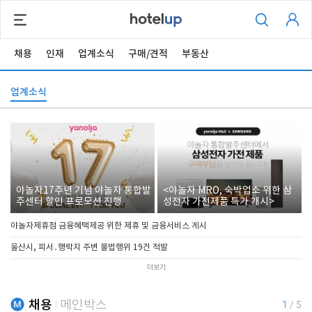
채용
인재
업계소식
구매/견적
부동산
업계소식
야놀자17주년 기념 야놀자 통합발
<야놀자 MRO, 숙박업소 위한 삼
주센터 할인 프로모션 진행
성전자 가전제품 특가 개시>
야놀자제휴점 금융혜택제공 위한 제휴 및 금융서비스 게시
울산시, 피서․행락지 주변 불법행위 19건 적발
더보기
채용
메인박스
1
/
5