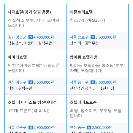
나더호텔(경기 양평 용문)
레몬트리호텔
객실청소 부부, 자매, 모녀팀
청소1명 (객실26개)
모십니다.
경기 양평군
월
4,400,000원
서울 종로구
월
2,600,000원
객실청소, 카운터
경력무관
청소 외
경력무관
아마레호텔
방이동 호텔라움
인천 *아마레호텔* 베팅삼촌
방이동 호텔라움 청소팀(부부/
구합니다.
자매) 모집합니다.
인천 계양구
월
2,600,000원
서울 송파구
월
5,600,000원
베팅
경력무관
전반적인 청소 업무(객실청소.객실정리)
1년 이상
호텔 디 아티스트 성신여대점
호텔에어포트준
3교대 프론트(격,비,비)
베팅, 청소이모, 부부팀 모집
합니다.
서울 성북구
월
2,900,000원
인천 중구
월
2,500,000원