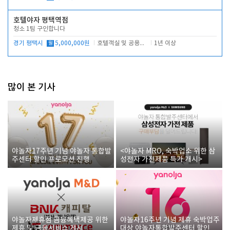
호텔야자 평택역점
청소 1팀 구인합니다
경기 평택시
월
5,000,000원
호텔객실 및 공용시설 청소 관리
1년 이상
많이 본 기사
야놀자17주년 기념 야놀자 통합발
<야놀자 MRO, 숙박업소 위한 삼
주센터 할인 프로모션 진행
성전자 가전제품 특가 개시>
야놀자제휴점 금융혜택제공 위한
야놀자16주년 기념 제휴 숙박업주
제휴 및 금융서비스 게시
대상 야놀자통합발주센터 할인쿠