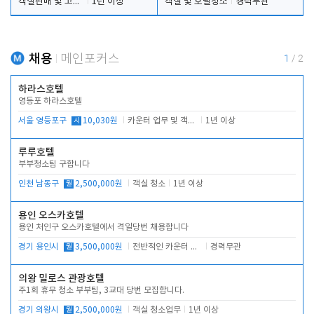
객실판매 및 고객응대
1년 이상
객실 및 호텔청소
경력무관
채용
메인포커스
1
/
2
하라스호텔
영등포 하라스호텔
서울 영등포구
시
10,030원
카운터 업무 및 객실관리(청소상태 확인, 객실판매)
1년 이상
루루호텔
부부청소팀 구합니다
인천 남동구
월
2,500,000원
객실 청소
1년 이상
용인 오스카호텔
용인 처인구 오스카호텔에서 격일당번 채용합니다
경기 용인시
월
3,500,000원
전반적인 카운터 업무
경력무관
의왕 밀로스 관광호텔
주1회 휴무 청소 부부팀, 3교대 당번 모집합니다.
경기 의왕시
월
2,500,000원
객실 청소업무
1년 이상