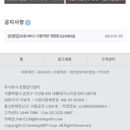
폰 증정
공지사항
[호텔업] 개인정보 처리방침 개정본1 (19.09.02)
2019.07.30
[호텔업] 유료서비스 이용약관 개정본2 (19.09.02)
2019.07.30
[호텔업] 개인정보 처리방침 개정본2 (19.09.02)
2019.07.30
홈
광고제휴
고객센터
이용약관
유료서비스 이용약관
개인정보처리방침
PC버전
주식회사 호텔업디알티
서울특별시 금천구 가산동 691 대륭테크노타운20차 1807호
대표이사: 이송주
사업자등록번호: 441-87-01934
통신판매업신고: 서울금천-1204 호
직업정보: J1206020200010
고객센터: 1644-7896
Fax: 02-2225-8487
이메일:
hdrt1109@hotelupdrt.com
Copyright ⓒ HotelupDRT Corp. All Right Reserved.