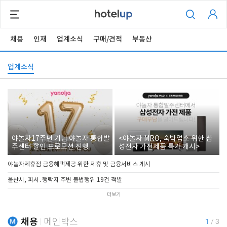
채용
인재
업계소식
구매/견적
부동산
업계소식
야놀자17주년 기념 야놀자 통합발
<야놀자 MRO, 숙박업소 위한 삼
주센터 할인 프로모션 진행
성전자 가전제품 특가 개시>
야놀자제휴점 금융혜택제공 위한 제휴 및 금융서비스 게시
울산시, 피서․행락지 주변 불법행위 19건 적발
더보기
채용
메인박스
1
/
3