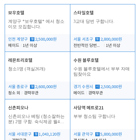
보우호텔
스타일호텔
계양구 *보우호텔* 에서 청소
3교대 당번 구합니다.
이모 모집합니다.
인천 계양구
월
2,500,000원
서울 서초구
월
2,800,000원
메이드
1년 이상
전반적인 당번업무
1년 이상
레몬트리호텔
수원 블루호텔
청소1명 (객실26개)
수원 블루호텔에서 부부 자매
팀찾아요
서울 종로구
월
2,600,000원
경기 수원시
시
2,500,000원
청소 외
경력무관
메이드
경력무관
신촌피오나
사당역 메트로21
신촌피오나 베팅 (청소잘하는
부부 청소팀 구합니다
분) 2명 구함. 숙식제공 월4회
휴무
서울 서대문구
월
1,043,120원
서울 관악구
월
5,800,000원