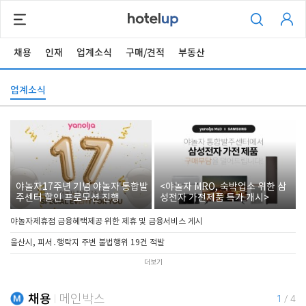
채용
인재
업계소식
구매/견적
부동산
업계소식
야놀자17주년 기념 야놀자 통합발
<야놀자 MRO, 숙박업소 위한 삼
주센터 할인 프로모션 진행
성전자 가전제품 특가 개시>
야놀자제휴점 금융혜택제공 위한 제휴 및 금융서비스 게시
울산시, 피서․행락지 주변 불법행위 19건 적발
더보기
채용
메인박스
1
/
4