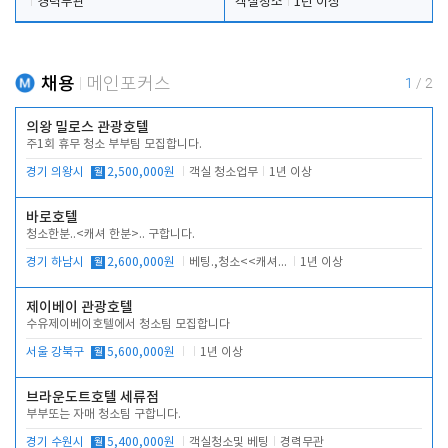
경력무관
객실청소
1년 이상
채용
메인포커스
1
/
2
의왕 밀로스 관광호텔
주1회 휴무 청소 부부팀 모집합니다.
경기 의왕시
월
2,500,000원
객실 청소업무
1년 이상
바로호텔
청소한분..<캐셔 한분>.. 구합니다.
경기 하남시
월
2,600,000원
베팅.,청소<<캐셔 모셔봅니다.
1년 이상
제이베이 관광호텔
수유제이베이호텔에서 청소팀 모집합니다
서울 강북구
월
5,600,000원
1년 이상
브라운도트호텔 세류점
부부또는 자매 청소팀 구합니다.
경기 수원시
월
5,400,000원
객실청소및 베팅
경력무관