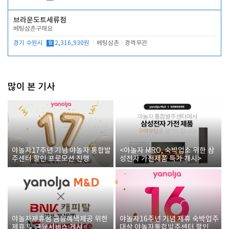
브라운도트세류점
베팅삼촌구해요
경기 수원시
월
2,316,930원
베팅삼촌
경력무관
많이 본 기사
야놀자17주년 기념 야놀자 통합발
<야놀자 MRO, 숙박업소 위한 삼
주센터 할인 프로모션 진행
성전자 가전제품 특가 개시>
야놀자제휴점 금융혜택제공 위한
야놀자16주년 기념 제휴 숙박업주
제휴 및 금융서비스 게시
대상 야놀자통합발주센터 할인쿠