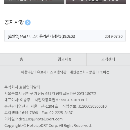
폰 증정
공지사항
[호텔업] 개인정보 처리방침 개정본1 (19.09.02)
2019.07.30
[호텔업] 유료서비스 이용약관 개정본2 (19.09.02)
2019.07.30
[호텔업] 개인정보 처리방침 개정본2 (19.09.02)
2019.07.30
홈
광고제휴
고객센터
이용약관
유료서비스 이용약관
개인정보처리방침
PC버전
주식회사 호텔업디알티
서울특별시 금천구 가산동 691 대륭테크노타운20차 1807호
대표이사: 이송주
사업자등록번호: 441-87-01934
통신판매업신고: 서울금천-1204 호
직업정보: J1206020200010
고객센터: 1644-7896
Fax: 02-2225-8487
이메일:
hdrt1109@hotelupdrt.com
Copyright ⓒ HotelupDRT Corp. All Right Reserved.