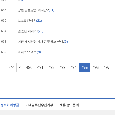
666
당번 님들같음 어디감?
(11)
665
보조짤린이유
(21)
664
믿었던 캐셔가!
(25)
663
이쁜 캐셔있는데서 근무하고 싶다.
(9)
662
마지막으로 ㅋ
(9)
<<
<
490
491
492
493
494
495
496
497
인정보처리방침
이메일무단수집거부
제휴/광고문의