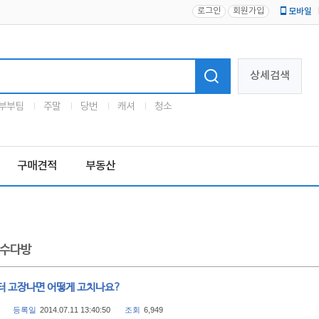
로그인
회원가입
모바일
로고
상세검색
부부팀
주말
당번
캐셔
청소
구매견적
부동산
수다방
터 고장나면 어떻게 고치나요?
등록일
2014.07.11 13:40:50
조회
6,949