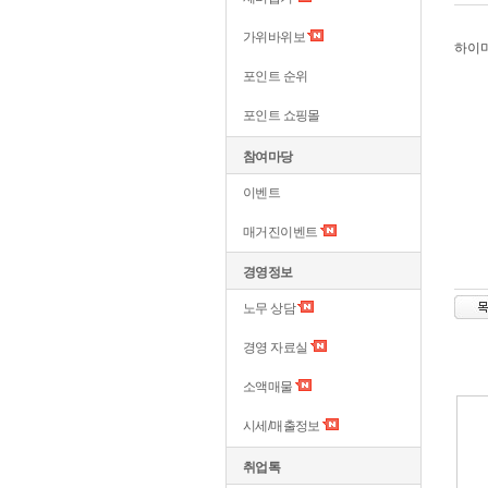
가위바위보
하이
포인트 순위
포인트 쇼핑몰
참여마당
이벤트
매거진이벤트
경영정보
노무 상담
경영 자료실
소액매물
시세/매출정보
취업톡