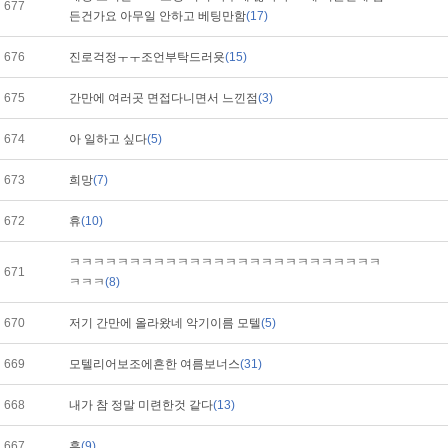
677
든건가요 아무일 안하고 베팅만함
(17)
676
진로걱정ㅜㅜ조언부탁드러욧
(15)
675
간만에 여러곳 면접다니면서 느낀점
(3)
674
아 일하고 싶다
(5)
673
희망
(7)
672
휴
(10)
ㅋㅋㅋㅋㅋㅋㅋㅋㅋㅋㅋㅋㅋㅋㅋㅋㅋㅋㅋㅋㅋㅋㅋㅋㅋㅋ
671
ㅋㅋㅋ
(8)
670
저기 간만에 올라왔네 악기이름 모텔
(5)
669
모텔리어보조에흔한 여름보너스
(31)
668
내가 참 정말 미련한것 같다
(13)
667
흠
(9)