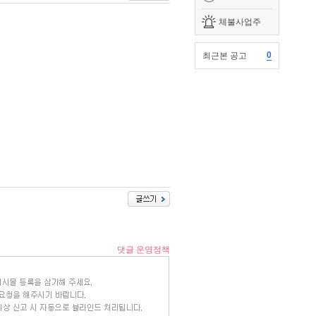
체불사업주
0
최근본 공고