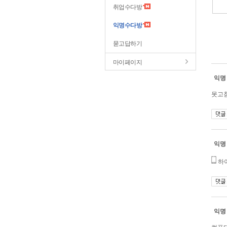
취업수다방
익명수다방
묻고답하기
마이페이지