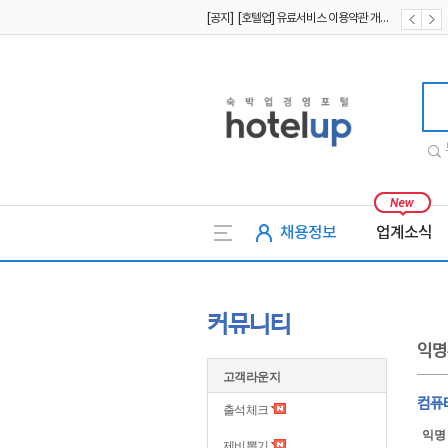
[공지] [호텔업] 유료서비스 이용약관 개정본2 (19.09.02)
[공지] [호텔업] 개인정보 처리방침 개정본2 (19.09.02)
호텔업
채용정보
업계소식
커뮤니티
익명
고객라운지
컴퓨
출석체크
익명
제비뽑기