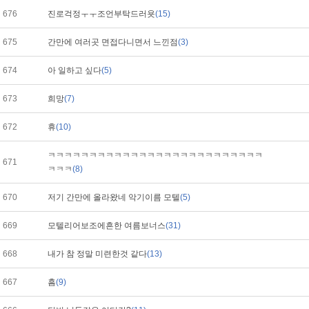
676
진로걱정ㅜㅜ조언부탁드러욧
(15)
675
간만에 여러곳 면접다니면서 느낀점
(3)
674
아 일하고 싶다
(5)
673
희망
(7)
672
휴
(10)
ㅋㅋㅋㅋㅋㅋㅋㅋㅋㅋㅋㅋㅋㅋㅋㅋㅋㅋㅋㅋㅋㅋㅋㅋㅋㅋ
671
ㅋㅋㅋ
(8)
670
저기 간만에 올라왔네 악기이름 모텔
(5)
669
모텔리어보조에흔한 여름보너스
(31)
668
내가 참 정말 미련한것 같다
(13)
667
흠
(9)