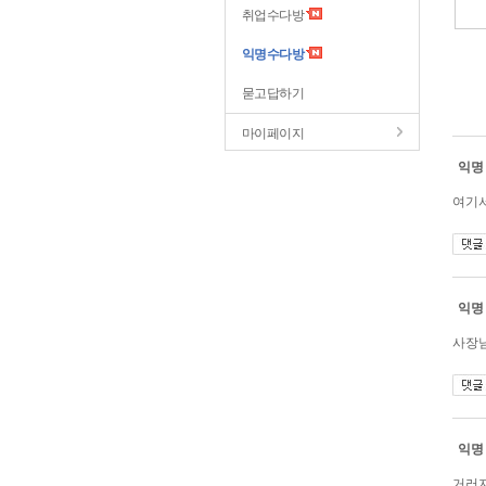
취업수다방
익명수다방
묻고답하기
마이페이지