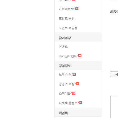
가위바위보
밥좀
포인트 순위
포인트 쇼핑몰
참여마당
이벤트
매거진이벤트
경영정보
노무 상담
경영 자료실
소액매물
시세/매출정보
취업톡