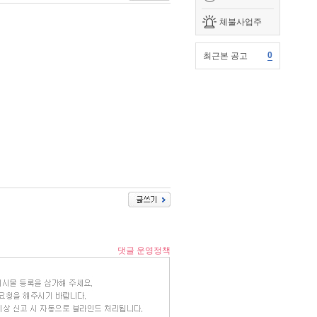
체불사업주
0
최근본 공고