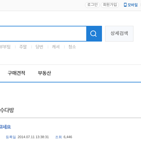
로그인
회원가입
모바일
로고
상세검색
부부팀
주말
당번
캐셔
청소
구매견적
부동산
수다방
프네요
등록일
2014.07.11 13:38:31
조회
6,446