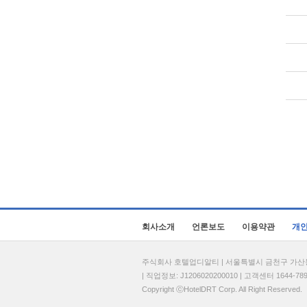
회사소개
언론보도
이용약관
개
주식회사 호텔업디알티 | 서울특별시 금천구 가산동 69
| 직업정보: J1206020200010 | 고객센터 1644-7896 
Copyright ⓒHotelDRT Corp. All Right Reserved.