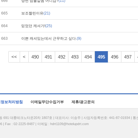
666
당번 님들같음 어디감?
(11)
665
보조짤린이유
(21)
664
믿었던 캐셔가!
(25)
663
이쁜 캐셔있는데서 근무하고 싶다.
(9)
<<
<
490
491
492
493
494
495
496
497
인정보처리방침
이메일무단수집거부
제휴/광고문의
1 대륭테크노타운20차 1807호 | 대표이사: 이송주 | 사업자등록번호: 441-87-01934 | 
| Fax : 02-2225-8487 | 이메일 :
hdrt1109@hotelupdrt.com